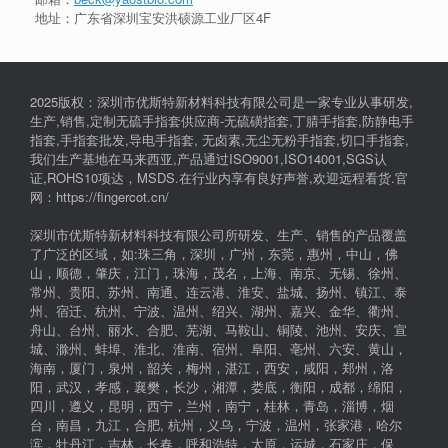
地址：广东省深圳宝安洪硕源工业厂区4F
2025版权：深圳市优斯特新材料科技有限公司是一家专业从事研发,
生产,销售,定制无硫手指套供应商-无硫磺指套,丁腈手指套,防静电手
指套,手指套批发,导电手指套, 无卤素,无尘无粉手指套,切口手指套,
我们生产基地在马来西亚,产品通过ISO9001,ISO14001,SGS认
证,ROHS10项达，MSDS.在行业内享有良好声誉,欢迎远程看货.官
网：https://fingercot.cn/
深圳市优斯特新材料科技有限公司所研发、生产、销售的产品覆盖
了广泛的区域，如:珠三角，深圳，广州，东莞，惠州，中山，佛
山，顺德，肇庆，江门，珠海，茂名，上海、南京、无锡、徐州、
常州、贵阳、苏州、南通、连云港、淮安、盐城、扬州、镇江、泰
州、宿迁、杭州、宁波、温州、绍兴、湖州、嘉兴、金华、衢州、
舟山、台州、丽水、合肥、芜湖、马鞍山、铜陵、池州、安庆、宣
城、滁州、蚌埠、淮北、淮南、宿州、阜阳、亳州、六安、黄山，
海南，厦门，泉州，韶关，梅州，湛江，西安，咸阳，郑州，洛
阳，武汉，孝感，襄樊，长沙，湘潭，娄底，衡阳，成都，绵阳，
四川，遵义，昆明，西宁，兰州，南宁，桂林，青岛，淄博，烟
台，南昌，九江，合肥, 杭州，义乌，宁波，温州，张家港，哈尔
滨，牡丹江，吉林，长春，呼和浩特，太原，运城，石家庄，保