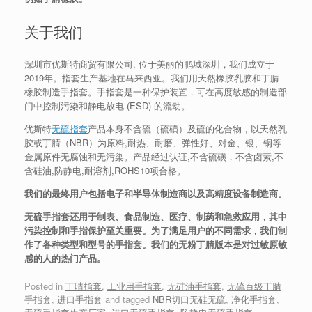
关于我们
深圳市优斯特商贸有限公司, 位于美丽的鹏城深圳，我们成立于
2019年。指套生产基地在马来西亚。我们用天然橡胶乳胶和丁腈
橡胶制造手指套。手指套是一种保护装置，可在高度敏感的制造部
门中控制污染和静电放电 (ESD) 的流动。
优斯特
无硫指套
产品本身不含硫（硫磺）及硫的化合物，以天然乳
胶或丁腈（NBR）为原料,耐热、耐磨、弹性好、对金、银、铜等
金属原件无腐蚀和无污染。产品经过认证,不含硫磺，不含卤素,不
含硅油,防静电,耐溶剂,ROHS10项合格。
我们的最终用户包括电子和半导体制造商以及高精度设备制造商。
无硫手指套还用于制表、食品制造、医疗、制药和急救应用，其中
污染控制和手指保护至关重要。为了满足用户的不同需求，我们制
作了各种类型和型号的手指套。我们的无粉丁腈版本是对过敏原敏
感的人的热门产品。
Posted in
丁晴指套
,
工业用手指套
,
无硅油手指套
,
无硫百级丁腈
手指套
,
进口手指套
and tagged
NBR切口无硅无硫
,
净化手指套
,