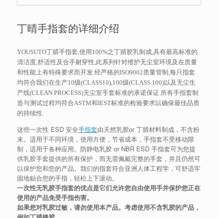
丁晴手指套的详细介绍
YOUSUTO丁腈手指套,使用100%之丁腈胶乳制成,具有最高标准的
清洁度,舒适性及合手耐穿性,此系列针对维护无尘室环境及在质量
和性能上有特殊要求而开发.经严格的ISO9002质量管制,每只指套
均符合我们在生产10级(CLASS10),100级(CLASS 100)以及无尘生
产线(CLEAN PROCESS)无尘室手套标准的承诺保证.所有手指套制
造与测试过程均符合ASTM和IEST标准的检验要求以确保最佳品质
的持续性.
这些一次性 ESD 安全
手指套
由天然乳胶or 丁腈材料制成，不含粉
末。适用于不同环境，使用方便，节省成本，手指套不受移动限
制，适用于各种应用。防静电乳胶 or NBR ESD 手指套可为您提
供乳胶手套提供的所有保护，而无需佩戴完整的手套，并且仍然可
以保护您和您的产品。我们的指套符合亚洲人体工程学，可舒适牢
固地贴合您的手指，轻松上下滚动。
一次性无乳胶手指套的优点是它们允许您自由使用手并保护您正在
使用的产品免受手指伤害。
如果您对乳胶过敏，请勿使用本产品。考虑使用不含乳胶的产品，
例如丁腈橡胶。