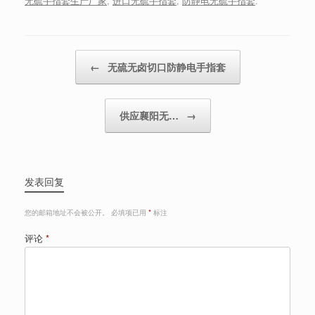
无硫手指套生产厂家
,
进口无硫手指套
,
防静电无硫手指套
.
Post navigation
←
无硫无卤切口防静电手指套
供应襄阳无…
→
发表回复
您的邮箱地址不会被公开。
必填项已用
*
标注
评论
*