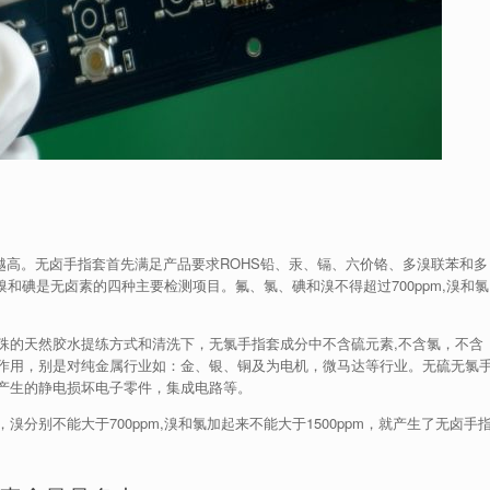
越高。无卤手指套首先满足产品要求ROHS铅、汞、镉、六价铬、多溴联苯和多
溴和碘是无卤素的四种主要检测项目。氟、氯、碘和溴不得超过700ppm,溴和氯
殊的天然胶水提练方式和清洗下，无氯手指套成分中不含硫元素,不含氯，不含
作用，别是对纯金属行业如：金、银、铜及为电机，微马达等行业。无硫无氯
产生的静电损坏电子零件，集成电路等。
分别不能大于700ppm,溴和氯加起来不能大于1500ppm，就产生了无卤手