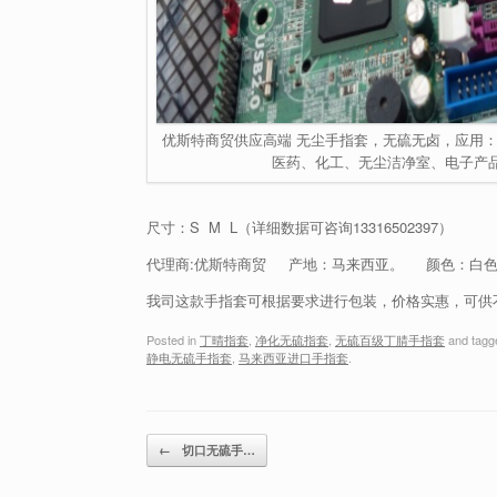
优斯特商贸供应高端 无尘手指套，无硫无卤，应用
医药、化工、无尘洁净室、电子产品组装、
尺寸：S M L（详细数据可咨询
13316502397
）
代理商:优斯特商贸 产地：马来西亚。 颜色：白色、
我司这款手指套可根据要求进行包装，价格实惠，可供
Posted in
丁晴指套
,
净化无硫指套
,
无硫百级丁腈手指套
and tag
静电无硫手指套
,
马来西亚进口手指套
.
Post navigation
←
切口无硫手…