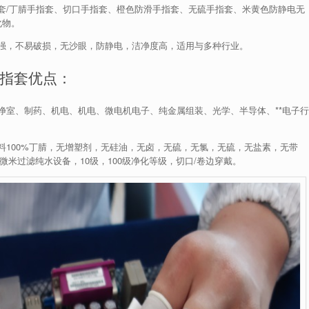
套/丁腈手指套、切口手指套、橙色防滑手指套、无硫手指套、米黄色防静电无
化物。
强，不易破损，无沙眼，防静电，洁净度高，适用与多种行业。
指套优点：
净室、制药、机电、机电、微电机电子、纯金属组装、光学、半导体、**电子行
料100%丁腈，无增塑剂，无硅油，无卤，无硫，无氯，无硫，无盐素，无带
微米过滤纯水设备，10级，100级净化等级，切口/卷边穿戴。