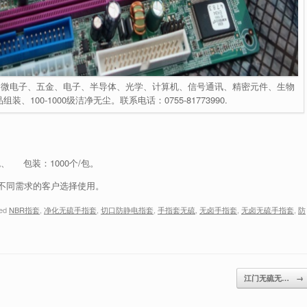
：微电子、五金、电子、半导体、光学、计算机、信号通讯、精密元件、生物
100-1000级洁净无尘。联系电话：0755-81773990.
 包装：1000个/包。
不同需求的客户选择使用。
ged
NBR指套
,
净化无硫手指套
,
切口防静电指套
,
手指套无硫
,
无卤手指套
,
无卤无硫手指套
,
防
江门无硫无…
→