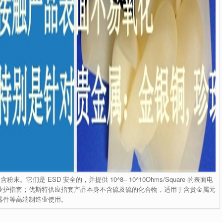
们是 ESD 安全的，并提供 10^8– 10^10Ohms/Square 的表面电
业护指套；优斯特供应指套产品本身不含硫及硫的化合物，适用于含贵金属元
器件等高端制造业使用。