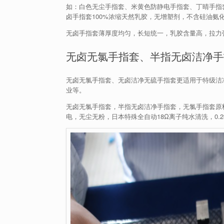
如：白色无尘手指套、米黄色防静电手指套、丁晴手指
卤手指套100%浓缩天然乳胶，无增塑剂，不含硅油氨
无卤手指套薄厚度均匀，长短统一，乳胶含量高，拉力
无卤无氯手指套、半指无卤洁净手
无卤无氯手指套、无卤洁净无硫手指套更适用于特级洁
业等。
无卤无氯手指套，半指无卤洁净手指套，无氯手指套原
电，无尘无粉，日本特殊全自动18Ω离子纯水清洗，0.2