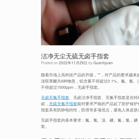
洁净无尘无硫无卤手指套
Posted on
2022年11月29日
by
Guanliyuan
随着市场上高科技产品的升级，**，对产品的要求越来
溴联苯醚共6种物质，铅含量不得超过0.1%。氟、氯、
不得超过1500ppm，无卤手指套。
无卤无氯手指套
、无卤洁净手指套、无氯手指套是在特
卤，
无硫无氯手指套
能对要求严格的产品起了防护保护
指套具有防静电特性，防滑等多项优点，避免人体皮肤
无卤手指套的基本要求：氟、氯、溴、碘。氟，氯，碘，溴
套。