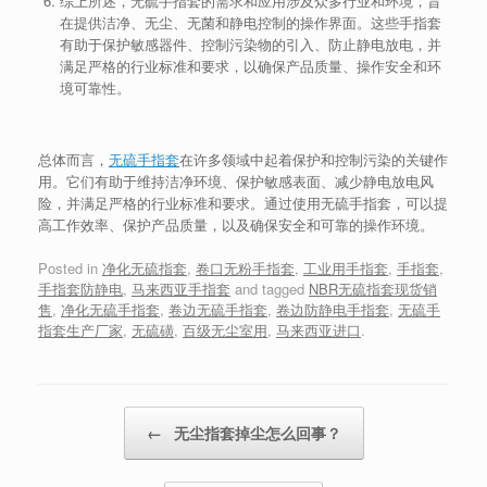
综上所述，无硫手指套的需求和应用涉及众多行业和环境，旨
在提供洁净、无尘、无菌和静电控制的操作界面。这些手指套
有助于保护敏感器件、控制污染物的引入、防止静电放电，并
满足严格的行业标准和要求，以确保产品质量、操作安全和环
境可靠性。
总体而言，
无硫手指套
在许多领域中起着保护和控制污染的关键作
用。它们有助于维持洁净环境、保护敏感表面、减少静电放电风
险，并满足严格的行业标准和要求。通过使用无硫手指套，可以提
高工作效率、保护产品质量，以及确保安全和可靠的操作环境。
Posted in
净化无硫指套
,
卷口无粉手指套
,
工业用手指套
,
手指套
,
手指套防静电
,
马来西亚手指套
and tagged
NBR无硫指套现货销
售
,
净化无硫手指套
,
卷边无硫手指套
,
卷边防静电手指套
,
无硫手
指套生产厂家
,
无硫磺
,
百级无尘室用
,
马来西亚进口
.
Post navigation
←
无尘指套掉尘怎么回事？