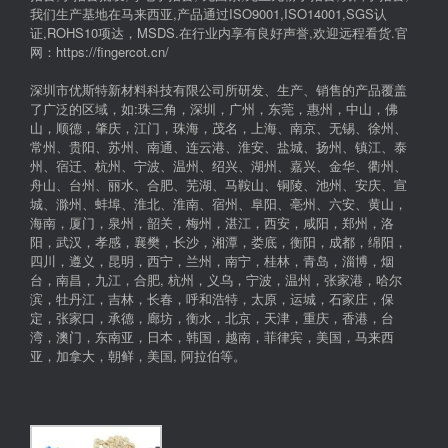
我们生产基地在马来西亚,产品通过ISO9001,ISO14001,SGS认
证,ROHS10项达，MSDS.在行业内享有良好声誉,欢迎远程看货.官
网：https://fingercot.cn/
深圳市优斯特新材料科技有限公司所研发、生产、销售的产品覆盖
了广泛的区域，如:珠三角，深圳，广州，东莞，惠州，中山，佛
山，顺德，肇庆，江门，珠海，茂名，上海、南京、无锡、徐州、
常州、贵阳、苏州、南通、连云港、淮安、盐城、扬州、镇江、泰
州、宿迁、杭州、宁波、温州、绍兴、湖州、嘉兴、金华、衢州、
舟山、台州、丽水、合肥、芜湖、马鞍山、铜陵、池州、安庆、宣
城、滁州、蚌埠、淮北、淮南、宿州、阜阳、亳州、六安、黄山，
海南，厦门，泉州，韶关，梅州，湛江，西安，咸阳，郑州，洛
阳，武汉，孝感，襄樊，长沙，湘潭，娄底，衡阳，成都，绵阳，
四川，遵义，昆明，西宁，兰州，南宁，桂林，青岛，淄博，烟
台，南昌，九江，合肥, 杭州，义乌，宁波，温州，张家港，哈尔
滨，牡丹江，吉林，长春，呼和浩特，太原，运城，石家庄，保
定，张家口，承德，廊坊，衡水，北京，天津，重庆，香港，台
湾，澳门，东南亚，日本，韩国，越南，菲律宾，美国，马来西
亚，加拿大，朝鲜，美国, 阿拉伯等。