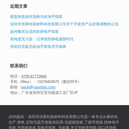
近期文章
硬盘制造如何选购无硅油手指套
深圳市优斯特新材料科技有限公司关于手套类产品价格调整的公告
如何购买合适的防静电手指套
高纯度无污染：洁净室防静电腐新时代
传统到无硫无硅油手套技术升级路
联系我们
电话：
0755-81773990
手机（Miss）：
13378403675
（微信同号）
邮箱：
beck@yaostbio.com
地址：广东省深圳宝安洪硕源工业厂区4F
2025版权：深圳市优斯特新材料科技有限公司是一家专业从事研发,
生产,销售,定制无硫手指套供应商-无硫磺指套,丁腈手指套,防静电手
指套,手指套批发,导电手指套, 无卤素,无尘无粉手指套,切口手指套,