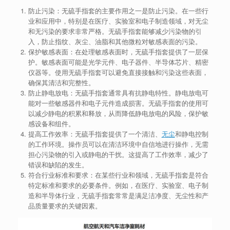
防止污染：无硫手指套的主要作用之一是防止污染。在一些行
业和应用中，特别是在医疗、实验室和电子制造领域，对无尘
和无污染的要求非常严格。无硫手指套能够减少污染物的引
入，防止指纹、灰尘、油脂和其他微粒对敏感表面的污染。
保护敏感表面：在处理敏感表面时，无硫手指套提供了一层保
护。敏感表面可能是光学元件、电子器件、半导体芯片、精密
仪器等。使用无硫手指套可以避免直接接触和污染这些表面，
确保其清洁和完整性。
防止静电放电：无硫手指套通常具有抗静电特性。静电放电可
能对一些敏感器件和电子元件造成损害。无硫手指套的使用可
以减少静电的积累和释放，从而降低静电放电的风险，保护敏
感设备和组件。
提高工作效率：无硫手指套提供了一个清洁、
无尘
和静电控制
的工作环境。操作员可以在清洁环境中自信地进行操作，无需
担心污染物的引入或静电的干扰。这提高了工作效率，减少了
错误和缺陷的发生。
符合行业标准和要求：在某些行业和领域，无硫手指套是符合
特定标准和要求的必要条件。例如，在医疗、实验室、电子制
造和半导体行业，无硫手指套常常是满足洁净度、无尘性和产
品质量要求的关键因素。