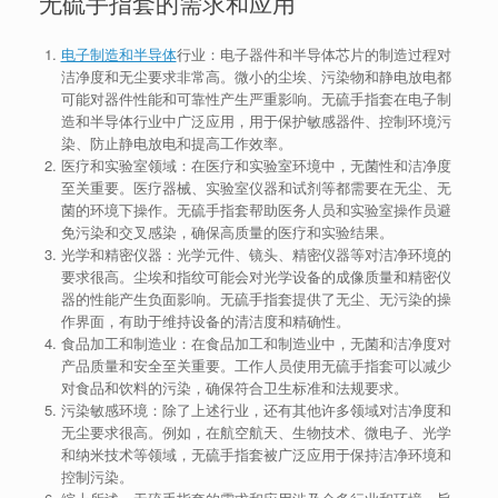
无硫手指套的需求和应用
电子制造和半导体
行业：电子器件和半导体芯片的制造过程对
洁净度和无尘要求非常高。微小的尘埃、污染物和静电放电都
可能对器件性能和可靠性产生严重影响。无硫手指套在电子制
造和半导体行业中广泛应用，用于保护敏感器件、控制环境污
染、防止静电放电和提高工作效率。
医疗和实验室领域：在医疗和实验室环境中，无菌性和洁净度
至关重要。医疗器械、实验室仪器和试剂等都需要在无尘、无
菌的环境下操作。无硫手指套帮助医务人员和实验室操作员避
免污染和交叉感染，确保高质量的医疗和实验结果。
光学和精密仪器：光学元件、镜头、精密仪器等对洁净环境的
要求很高。尘埃和指纹可能会对光学设备的成像质量和精密仪
器的性能产生负面影响。无硫手指套提供了无尘、无污染的操
作界面，有助于维持设备的清洁度和精确性。
食品加工和制造业：在食品加工和制造业中，无菌和洁净度对
产品质量和安全至关重要。工作人员使用无硫手指套可以减少
对食品和饮料的污染，确保符合卫生标准和法规要求。
污染敏感环境：除了上述行业，还有其他许多领域对洁净度和
无尘要求很高。例如，在航空航天、生物技术、微电子、光学
和纳米技术等领域，无硫手指套被广泛应用于保持洁净环境和
控制污染。