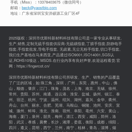
手机（Miss）：
13378403675
（微信同号）
邮箱：
beck@yaostbio.com
地址：广东省深圳宝安洪硕源工业厂区4F
2025版权：深圳市优斯特新材料科技有限公司是一家专业从事研发,
生产,销售,定制无硫手指套供应商-无硫磺指套,丁腈手指套,防静电手
指套,手指套批发,导电手指套, 无卤素,无尘无粉手指套,切口手指套,
我们生产基地在马来西亚,产品通过ISO9001,ISO14001,SGS认
证,ROHS10项达，MSDS.在行业内享有良好声誉,欢迎远程看货.官
网：https://fingercot.cn/
深圳市优斯特新材料科技有限公司所研发、生产、销售的产品覆盖
了广泛的区域，如:珠三角，深圳，广州，东莞，惠州，中山，佛
山，顺德，肇庆，江门，珠海，茂名，上海、南京、无锡、徐州、
常州、贵阳、苏州、南通、连云港、淮安、盐城、扬州、镇江、泰
州、宿迁、杭州、宁波、温州、绍兴、湖州、嘉兴、金华、衢州、
舟山、台州、丽水、合肥、芜湖、马鞍山、铜陵、池州、安庆、宣
城、滁州、蚌埠、淮北、淮南、宿州、阜阳、亳州、六安、黄山，
海南，厦门，泉州，韶关，梅州，湛江，西安，咸阳，郑州，洛
阳，武汉，孝感，襄樊，长沙，湘潭，娄底，衡阳，成都，绵阳，
四川，遵义，昆明，西宁，兰州，南宁，桂林，青岛，淄博，烟