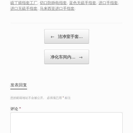
硫丁腈指套工厂
,
切口防静电指套
,
蓝色无硫手指套
,
进口手指套
,
进口无硫手指套
,
马来西亚进口手指套
.
Post navigation
←
洁净室手套…
净化车间内…
→
发表回复
您的邮箱地址不会被公开。
必填项已用
*
标注
评论
*