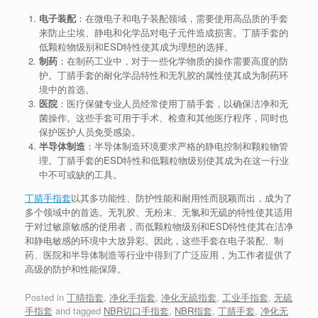
电子装配
：在微电子和电子装配领域，需要使用高品质的手套
来防止尘埃、静电和化学品对电子元件造成损害。丁腈手套的
低颗粒物级别和ESD特性使其成为理想的选择。
制药
：在制药工业中，对于一些化学物质的操作需要高度的防
护。丁腈手套的耐化学品特性和无乳胶的属性使其成为制药环
境中的首选。
医院
：医疗保健专业人员经常使用丁腈手套，以确保洁净和无
菌操作。这些手套可用于手术、检查和其他医疗程序，同时也
保护医护人员免受感染。
半导体制造
：半导体制造环境要求严格的静电控制和颗粒物管
理。丁腈手套的ESD特性和低颗粒物级别使其成为在这一行业
中不可或缺的工具。
丁腈手指套
以其多功能性、防护性能和耐用性而脱颖而出，成为了
多个领域中的首选。无乳胶、无粉末、无氯和无硫的特性使其适用
于对过敏原敏感的使用者，而低颗粒物级别和ESD特性使其在洁净
和静电敏感的环境中大放异彩。因此，这些手套在电子装配、制
药、医院和半导体制造等行业中得到了广泛应用，为工作者提供了
高级的防护和性能保障。
Posted in
丁晴指套
,
净化手指套
,
净化无硫指套
,
工业手指套
,
无硫
手指套
and tagged
NBR切口手指套
,
NBR指套
,
丁腈手套
,
净化无