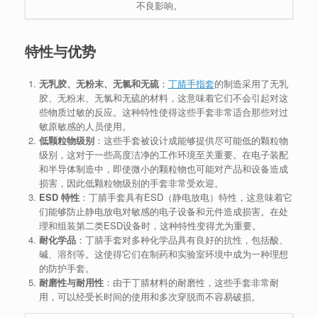
不良影响。
特性与优势
无乳胶、无粉末、无氯和无硫
：
丁腈手指套
的制造采用了无乳
胶、无粉末、无氯和无硫的材料，这意味着它们不会引起对这
些物质过敏的反应。这种特性使得这些手套非常适合那些对过
敏原敏感的人员使用。
低颗粒物级别
：这些手套被设计成能够提供尽可能低的颗粒物
级别，这对于一些高度洁净的工作环境至关重要。在电子装配
和半导体制造中，即使微小的颗粒物也可能对产品和设备造成
损害，因此低颗粒物级别的手套非常受欢迎。
ESD 特性
：丁腈手套具有ESD（静电放电）特性，这意味着它
们能够防止静电放电对敏感的电子设备和元件造成损害。在处
理和组装第二类ESD设备时，这种特性变得尤为重要。
耐化学品
：丁腈手套对多种化学品具有良好的抗性，包括酸、
碱、溶剂等。这使得它们在制药和实验室环境中成为一种理想
的防护手套。
耐磨性与耐用性
：由于丁腈材料的耐磨性，这些手套非常耐
用，可以经受长时间的使用和多次穿脱而不容易破损。