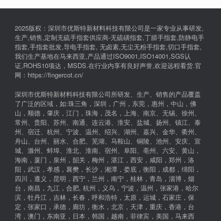
2025版权：深圳市优斯特新材料科技有限公司是一家专业从事研发,
生产,销售,定制无硫手指套供应商-无硫磺指套,丁腈手指套,防静电手
指套,手指套批发,导电手指套, 无卤素,无尘无粉手指套,切口手指套,
我们生产基地在马来西亚,产品通过ISO9001,ISO14001,SGS认
证,ROHS10项达，MSDS.在行业内享有良好声誉,欢迎远程看货.官
网：https://fingercot.cn/
深圳市优斯特新材料科技有限公司所研发、生产、销售的产品覆盖
了广泛的区域，如:珠三角，深圳，广州，东莞，惠州，中山，佛
山，顺德，肇庆，江门，珠海，茂名，上海、南京、无锡、徐州、
常州、贵阳、苏州、南通、连云港、淮安、盐城、扬州、镇江、泰
州、宿迁、杭州、宁波、温州、绍兴、湖州、嘉兴、金华、衢州、
舟山、台州、丽水、合肥、芜湖、马鞍山、铜陵、池州、安庆、宣
城、滁州、蚌埠、淮北、淮南、宿州、阜阳、亳州、六安、黄山，
海南，厦门，泉州，韶关，梅州，湛江，西安，咸阳，郑州，洛
阳，武汉，孝感，襄樊，长沙，湘潭，娄底，衡阳，成都，绵阳，
四川，遵义，昆明，西宁，兰州，南宁，桂林，青岛，淄博，烟
台，南昌，九江，合肥, 杭州，义乌，宁波，温州，张家港，哈尔
滨，牡丹江，吉林，长春，呼和浩特，太原，运城，石家庄，保
定，张家口，承德，廊坊，衡水，北京，天津，重庆，香港，台
湾，澳门，东南亚，日本，韩国，越南，菲律宾，美国，马来西