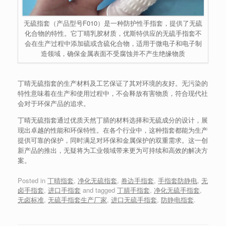
无硫指套（产品型号F010）是一种防护性手指套，提供了无硫
化合物的特性。它丁晴乳胶材质，优斯特供应的无硫手指套不
会在生产过程中添加硫或含硫化合物，适用于微电子和电子制
造领域，确保金属表面不受腐蚀并不产生绝缘物质
丁晴无硫指套的生产材料及工艺保证了其对环境的友好。无污染的
特性意味着在生产和使用过程中，不会释放有害物质，符合现代社
会对于环保产品的追求。
丁晴无硫指套通过优质天然丁腈的材料选择和无硫成分的设计，展
现出卓越的性能和环保特性。在各个行业中，这种指套都能为生产
提供可靠的保护，同时满足对环保和金属保护的双重需求。这一创
新产品的推出，无疑将为工业领域带来更为可持续和高效的解决方
案。
Posted in
丁晴指套
,
净化无硫指套
,
卷边手指套
,
手指套防静电
,
无
卤手指套
,
进口手指套
and tagged
丁腈手指套
,
净化无硫手指套
,
无卤标准
,
无硫手指套生产厂家
,
进口无硫手指套
,
防静电指套
.