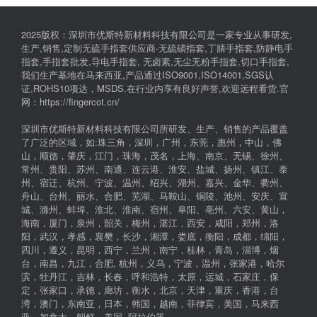
2025版权：深圳市优斯特新材料科技有限公司是一家专业从事研发,
生产,销售,定制无硫手指套供应商-无硫磺指套,丁腈手指套,防静电手
指套,手指套批发,导电手指套, 无卤素,无尘无粉手指套,切口手指套,
我们生产基地在马来西亚,产品通过ISO9001,ISO14001,SGS认
证,ROHS10项达，MSDS.在行业内享有良好声誉,欢迎远程看货.官
网：https://fingercot.cn/
深圳市优斯特新材料科技有限公司所研发、生产、销售的产品覆盖
了广泛的区域，如:珠三角，深圳，广州，东莞，惠州，中山，佛
山，顺德，肇庆，江门，珠海，茂名，上海、南京、无锡、徐州、
常州、贵阳、苏州、南通、连云港、淮安、盐城、扬州、镇江、泰
州、宿迁、杭州、宁波、温州、绍兴、湖州、嘉兴、金华、衢州、
舟山、台州、丽水、合肥、芜湖、马鞍山、铜陵、池州、安庆、宣
城、滁州、蚌埠、淮北、淮南、宿州、阜阳、亳州、六安、黄山，
海南，厦门，泉州，韶关，梅州，湛江，西安，咸阳，郑州，洛
阳，武汉，孝感，襄樊，长沙，湘潭，娄底，衡阳，成都，绵阳，
四川，遵义，昆明，西宁，兰州，南宁，桂林，青岛，淄博，烟
台，南昌，九江，合肥, 杭州，义乌，宁波，温州，张家港，哈尔
滨，牡丹江，吉林，长春，呼和浩特，太原，运城，石家庄，保
定，张家口，承德，廊坊，衡水，北京，天津，重庆，香港，台
湾，澳门，东南亚，日本，韩国，越南，菲律宾，美国，马来西
亚，加拿大，朝鲜，美国, 阿拉伯等。