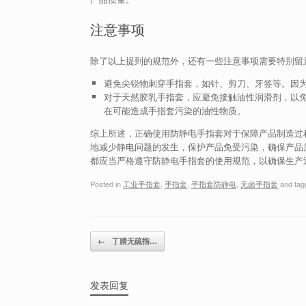
注意事项
除了以上提到的规范外，还有一些注意事项需要特别留
避免尖锐物刺穿手指套，如针、剪刀、牙签等。因
对于天然胶乳手指套，应避免接触油性润滑剂，以
在可能造成手指套污染的油性物质。
综上所述，正确使用防静电手指套对于保障产品制造过
地减少静电问题的发生，保护产品免受污染，确保产品
都应当严格遵守防静电手指套的使用规范，以确保生产
Posted in
工业手指套
,
手指套
,
手指套防静电
,
无卤手指套
and ta
Post navigation
←
丁腈无硫指…
发表回复