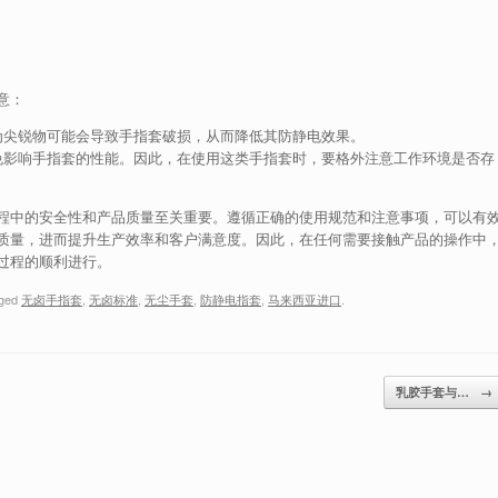
意：
为尖锐物可能会导致手指套破损，从而降低其防静电效果。
免影响手指套的性能。因此，在使用这类手指套时，要格外注意工作环境是否存
程中的安全性和产品质量至关重要。遵循正确的使用规范和注意事项，可以有
质量，进而提升生产效率和客户满意度。因此，在任何需要接触产品的操作中
过程的顺利进行。
gged
无卤手指套
,
无卤标准
,
无尘手套
,
防静电指套
,
马来西亚进口
.
乳胶手套与…
→