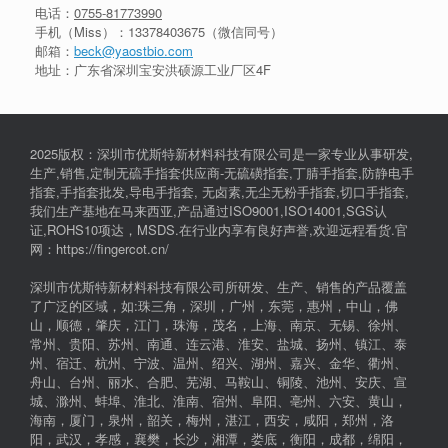
电话：
0755-81773990
手机（Miss）：
13378403675
（微信同号）
邮箱：
beck@yaostbio.com
地址：广东省深圳宝安洪硕源工业厂区4F
2025版权：深圳市优斯特新材料科技有限公司是一家专业从事研发,
生产,销售,定制无硫手指套供应商-无硫磺指套,丁腈手指套,防静电手
指套,手指套批发,导电手指套, 无卤素,无尘无粉手指套,切口手指套,
我们生产基地在马来西亚,产品通过ISO9001,ISO14001,SGS认
证,ROHS10项达，MSDS.在行业内享有良好声誉,欢迎远程看货.官
网：https://fingercot.cn/
深圳市优斯特新材料科技有限公司所研发、生产、销售的产品覆盖
了广泛的区域，如:珠三角，深圳，广州，东莞，惠州，中山，佛
山，顺德，肇庆，江门，珠海，茂名，上海、南京、无锡、徐州、
常州、贵阳、苏州、南通、连云港、淮安、盐城、扬州、镇江、泰
州、宿迁、杭州、宁波、温州、绍兴、湖州、嘉兴、金华、衢州、
舟山、台州、丽水、合肥、芜湖、马鞍山、铜陵、池州、安庆、宣
城、滁州、蚌埠、淮北、淮南、宿州、阜阳、亳州、六安、黄山，
海南，厦门，泉州，韶关，梅州，湛江，西安，咸阳，郑州，洛
阳，武汉，孝感，襄樊，长沙，湘潭，娄底，衡阳，成都，绵阳，