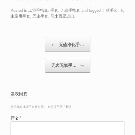
Posted in
工业手指套
,
手套
,
无硫手指套
and tagged
丁腈手套
,
无
尘室用手套
,
无尘手套
,
马来西亚进口
.
Post navigation
←
无硫净化手…
无卤无氯手…
→
发表回复
您的邮箱地址不会被公开。
必填项已用
*
标注
评论
*