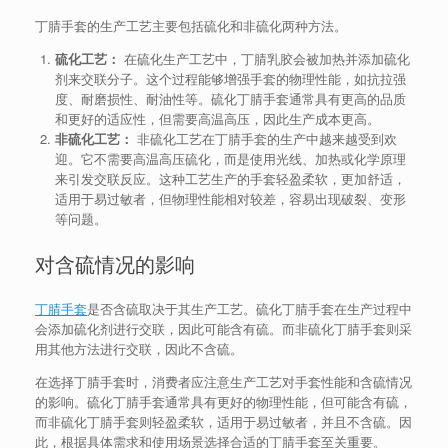
丁腈手套的生产工艺主要包括硫化和非硫化两种方法。
硫化工艺：
在硫化生产工艺中，丁腈乳胶会被加热并添加硫化
剂来交联分子。这个过程能够增强手套的物理性能，如抗拉强
度、耐磨损性、耐油性等。硫化丁腈手套通常具有更高的品质
和更好的适应性，但需要高温高压，因此生产成本更高。
非硫化工艺：
非硫化工艺在丁腈手套的生产中越来越受到欢
迎。它不需要高温高压硫化，而是使用光线、加热或化学原理
来引发交联反应。这种工艺生产的手套轻盈柔软，更加舒适，
适用于易过敏者，但物理性能相对较差，容易出现破裂、变形
等问题。
对含硫情况的影响
丁腈手套
是否含硫取决于其生产工艺。硫化丁腈手套在生产过程中
会添加硫化剂进行交联，因此可能含有硫。而非硫化丁腈手套则采
用其他方法进行交联，因此不含硫。
在选择丁腈手套时，消费者应注意生产工艺对手套性能和含硫情况
的影响。硫化丁腈手套通常具有更好的物理性能，但可能含有硫，
而非硫化丁腈手套则轻盈柔软，适用于易过敏者，并且不含硫。因
此，根据具体需求和使用场景选择合适的丁腈手套至关重要。