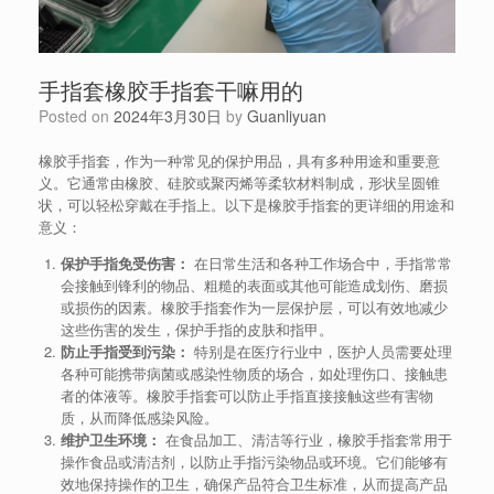
手指套橡胶手指套干嘛用的
Posted on
2024年3月30日
by
Guanliyuan
橡胶手指套，作为一种常见的保护用品，具有多种用途和重要意
义。它通常由橡胶、硅胶或聚丙烯等柔软材料制成，形状呈圆锥
状，可以轻松穿戴在手指上。以下是橡胶手指套的更详细的用途和
意义：
保护手指免受伤害：
在日常生活和各种工作场合中，手指常常
会接触到锋利的物品、粗糙的表面或其他可能造成划伤、磨损
或损伤的因素。橡胶手指套作为一层保护层，可以有效地减少
这些伤害的发生，保护手指的皮肤和指甲。
防止手指受到污染：
特别是在医疗行业中，医护人员需要处理
各种可能携带病菌或感染性物质的场合，如处理伤口、接触患
者的体液等。橡胶手指套可以防止手指直接接触这些有害物
质，从而降低感染风险。
维护卫生环境：
在食品加工、清洁等行业，橡胶手指套常用于
操作食品或清洁剂，以防止手指污染物品或环境。它们能够有
效地保持操作的卫生，确保产品符合卫生标准，从而提高产品