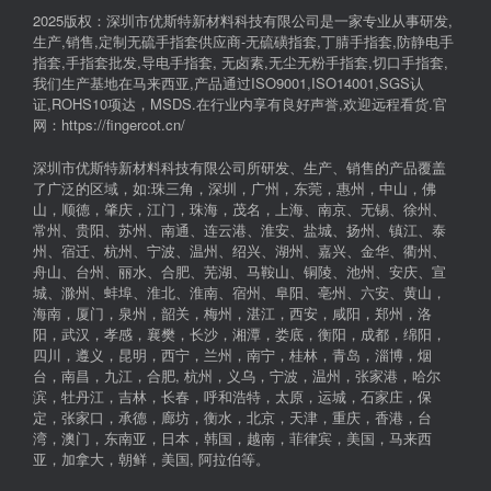
2025版权：深圳市优斯特新材料科技有限公司是一家专业从事研发,
生产,销售,定制无硫手指套供应商-无硫磺指套,丁腈手指套,防静电手
指套,手指套批发,导电手指套, 无卤素,无尘无粉手指套,切口手指套,
我们生产基地在马来西亚,产品通过ISO9001,ISO14001,SGS认
证,ROHS10项达，MSDS.在行业内享有良好声誉,欢迎远程看货.官
网：https://fingercot.cn/
深圳市优斯特新材料科技有限公司所研发、生产、销售的产品覆盖
了广泛的区域，如:珠三角，深圳，广州，东莞，惠州，中山，佛
山，顺德，肇庆，江门，珠海，茂名，上海、南京、无锡、徐州、
常州、贵阳、苏州、南通、连云港、淮安、盐城、扬州、镇江、泰
州、宿迁、杭州、宁波、温州、绍兴、湖州、嘉兴、金华、衢州、
舟山、台州、丽水、合肥、芜湖、马鞍山、铜陵、池州、安庆、宣
城、滁州、蚌埠、淮北、淮南、宿州、阜阳、亳州、六安、黄山，
海南，厦门，泉州，韶关，梅州，湛江，西安，咸阳，郑州，洛
阳，武汉，孝感，襄樊，长沙，湘潭，娄底，衡阳，成都，绵阳，
四川，遵义，昆明，西宁，兰州，南宁，桂林，青岛，淄博，烟
台，南昌，九江，合肥, 杭州，义乌，宁波，温州，张家港，哈尔
滨，牡丹江，吉林，长春，呼和浩特，太原，运城，石家庄，保
定，张家口，承德，廊坊，衡水，北京，天津，重庆，香港，台
湾，澳门，东南亚，日本，韩国，越南，菲律宾，美国，马来西
亚，加拿大，朝鲜，美国, 阿拉伯等。