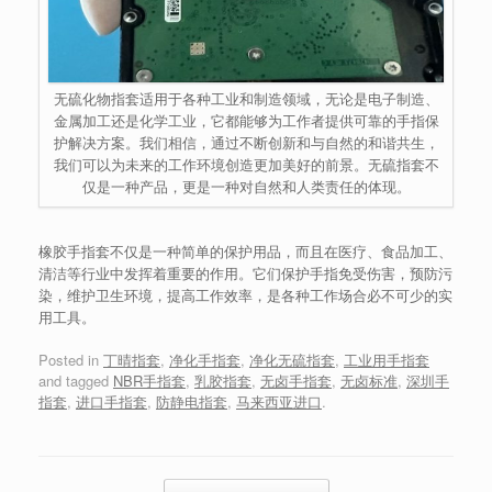
无硫化物指套适用于各种工业和制造领域，无论是电子制造、
金属加工还是化学工业，它都能够为工作者提供可靠的手指保
护解决方案。我们相信，通过不断创新和与自然的和谐共生，
我们可以为未来的工作环境创造更加美好的前景。无硫指套不
仅是一种产品，更是一种对自然和人类责任的体现。
橡胶手指套不仅是一种简单的保护用品，而且在医疗、食品加工、
清洁等行业中发挥着重要的作用。它们保护手指免受伤害，预防污
染，维护卫生环境，提高工作效率，是各种工作场合必不可少的实
用工具。
Posted in
丁晴指套
,
净化手指套
,
净化无硫指套
,
工业用手指套
and tagged
NBR手指套
,
乳胶指套
,
无卤手指套
,
无卤标准
,
深圳手
指套
,
进口手指套
,
防静电指套
,
马来西亚进口
.
Post navigation