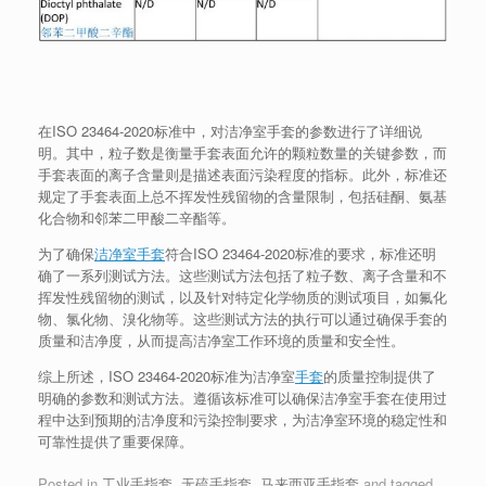
在ISO 23464-2020标准中，对洁净室手套的参数进行了详细说
明。其中，粒子数是衡量手套表面允许的颗粒数量的关键参数，而
手套表面的离子含量则是描述表面污染程度的指标。此外，标准还
规定了手套表面上总不挥发性残留物的含量限制，包括硅酮、氨基
化合物和邻苯二甲酸二辛酯等。
为了确保
洁净室手套
符合ISO 23464-2020标准的要求，标准还明
确了一系列测试方法。这些测试方法包括了粒子数、离子含量和不
挥发性残留物的测试，以及针对特定化学物质的测试项目，如氟化
物、氯化物、溴化物等。这些测试方法的执行可以通过确保手套的
质量和洁净度，从而提高洁净室工作环境的质量和安全性。
综上所述，ISO 23464-2020标准为洁净室
手套
的质量控制提供了
明确的参数和测试方法。遵循该标准可以确保洁净室手套在使用过
程中达到预期的洁净度和污染控制要求，为洁净室环境的稳定性和
可靠性提供了重要保障。
Posted in
工业手指套
,
无硫手指套
,
马来西亚手指套
and tagged