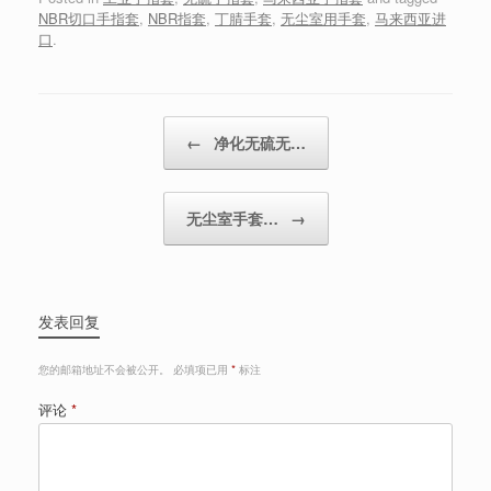
NBR切口手指套
,
NBR指套
,
丁腈手套
,
无尘室用手套
,
马来西亚进
口
.
Post navigation
←
净化无硫无…
无尘室手套…
→
发表回复
您的邮箱地址不会被公开。
必填项已用
*
标注
评论
*