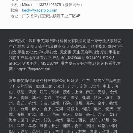
手机（Miss）：
13378403675
（微信同号）
邮箱：
beck@yaostbio.com
地址：广东省深圳宝安洪硕源工业厂区4F
2025版权：深圳市优斯特新材料科技有限公司是一家专业从事研发,
生产,销售,定制无硫手指套供应商-无硫磺指套,丁腈手指套,防静电手
指套,手指套批发,导电手指套, 无卤素,无尘无粉手指套,切口手指套,
我们生产基地在马来西亚,产品通过ISO9001,ISO14001,SGS认
证,ROHS10项达，MSDS.在行业内享有良好声誉,欢迎远程看货.官
网：https://fingercot.cn/
深圳市优斯特新材料科技有限公司所研发、生产、销售的产品覆盖
了广泛的区域，如:珠三角，深圳，广州，东莞，惠州，中山，佛
山，顺德，肇庆，江门，珠海，茂名，上海、南京、无锡、徐州、
常州、贵阳、苏州、南通、连云港、淮安、盐城、扬州、镇江、泰
州、宿迁、杭州、宁波、温州、绍兴、湖州、嘉兴、金华、衢州、
舟山、台州、丽水、合肥、芜湖、马鞍山、铜陵、池州、安庆、宣
城、滁州、蚌埠、淮北、淮南、宿州、阜阳、亳州、六安、黄山，
海南，厦门，泉州，韶关，梅州，湛江，西安，咸阳，郑州，洛
阳，武汉，孝感，襄樊，长沙，湘潭，娄底，衡阳，成都，绵阳，
四川，遵义，昆明，西宁，兰州，南宁，桂林，青岛，淄博，烟