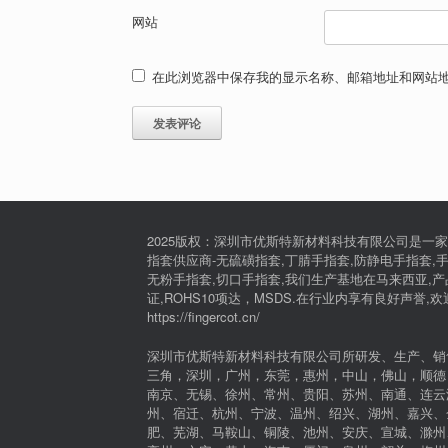
网站
在此浏览器中保存我的显示名称、邮箱地址和网站
2025版权：深圳市优斯特新材料科技有限公司是一家
指套供应商-无硫磺指套,丁腈手指套,防静电手指套,手
无粉手指套,切口手指套,我们生产基地在马来西亚,产品通过I
证,ROHS10项达，MSDS.在行业内享有良好声誉,
https://fingercot.cn/
深圳市优斯特新材料科技有限公司所研发、生产、销
三角，深圳，广州，东莞，惠州，中山，佛山，顺德
南京、无锡、徐州、常州、贵阳、苏州、南通、连云
州、宿迁、杭州、宁波、温州、绍兴、湖州、嘉兴、
肥、芜湖、马鞍山、铜陵、池州、安庆、宣城、滁州