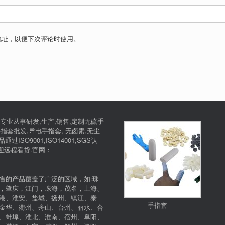
地址，以便下次评论时使用。
专业从事研发,生产,销售,定制无硫手
指套批发,导电手指套, 无卤素,无尘
SO9001,ISO14001,SGS认
欢迎远程看货.官网：
售的产品覆盖了广泛的区域，如:珠
，肇庆，江门，珠海，茂名，上海、
港、淮安、盐城、扬州、镇江、泰
手指套
金华、衢州、舟山、台州、丽水、合
、蚌埠、淮北、淮南、宿州、阜阳、