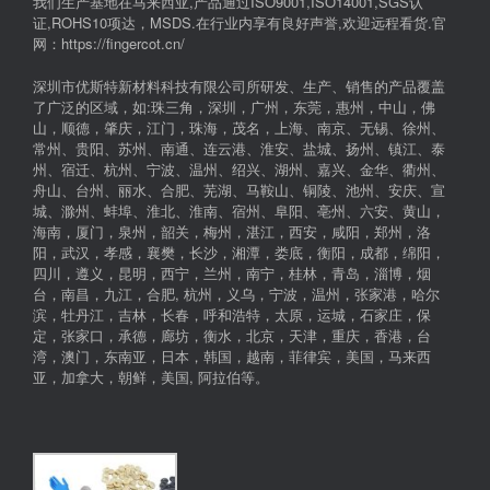
我们生产基地在马来西亚,产品通过ISO9001,ISO14001,SGS认
证,ROHS10项达，MSDS.在行业内享有良好声誉,欢迎远程看货.官
网：https://fingercot.cn/
深圳市优斯特新材料科技有限公司所研发、生产、销售的产品覆盖
了广泛的区域，如:珠三角，深圳，广州，东莞，惠州，中山，佛
山，顺德，肇庆，江门，珠海，茂名，上海、南京、无锡、徐州、
常州、贵阳、苏州、南通、连云港、淮安、盐城、扬州、镇江、泰
州、宿迁、杭州、宁波、温州、绍兴、湖州、嘉兴、金华、衢州、
舟山、台州、丽水、合肥、芜湖、马鞍山、铜陵、池州、安庆、宣
城、滁州、蚌埠、淮北、淮南、宿州、阜阳、亳州、六安、黄山，
海南，厦门，泉州，韶关，梅州，湛江，西安，咸阳，郑州，洛
阳，武汉，孝感，襄樊，长沙，湘潭，娄底，衡阳，成都，绵阳，
四川，遵义，昆明，西宁，兰州，南宁，桂林，青岛，淄博，烟
台，南昌，九江，合肥, 杭州，义乌，宁波，温州，张家港，哈尔
滨，牡丹江，吉林，长春，呼和浩特，太原，运城，石家庄，保
定，张家口，承德，廊坊，衡水，北京，天津，重庆，香港，台
湾，澳门，东南亚，日本，韩国，越南，菲律宾，美国，马来西
亚，加拿大，朝鲜，美国, 阿拉伯等。