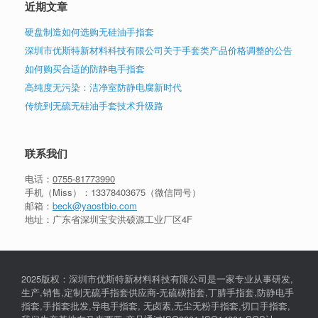
近期文章
硬盘制造如何选购无硅油手指套
深圳市优斯特新材料科技有限公司关于手套类产品价格调整的公告
如何购买合适的防静电手指套
高纯度无污染：洁净室防静电腐新时代
传统到无硫无硅油手套技术升级路
联系我们
电话：
0755-81773990
手机（Miss）：
13378403675
（微信同号）
邮箱：
beck@yaostbio.com
地址：广东省深圳宝安洪硕源工业厂区4F
2025版权：深圳市优斯特新材料科技有限公司是一家专业从事研发,
生产,销售,定制无硫手指套供应商-无硫磺指套,丁腈手指套,防静电手
指套,手指套批发,导电手指套, 无卤素,无尘无粉手指套,切口手指套,