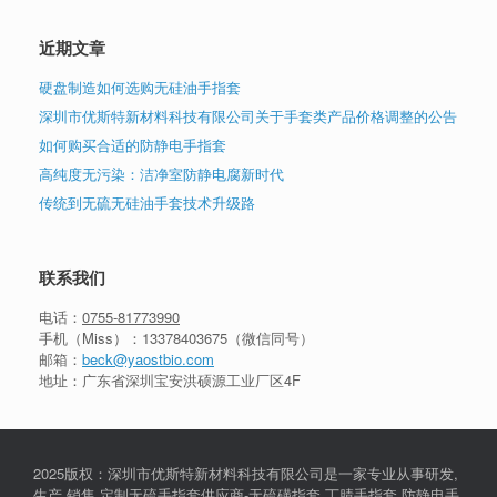
近期文章
硬盘制造如何选购无硅油手指套
深圳市优斯特新材料科技有限公司关于手套类产品价格调整的公告
如何购买合适的防静电手指套
高纯度无污染：洁净室防静电腐新时代
传统到无硫无硅油手套技术升级路
联系我们
电话：
0755-81773990
手机（Miss）：
13378403675
（微信同号）
邮箱：
beck@yaostbio.com
地址：广东省深圳宝安洪硕源工业厂区4F
2025版权：深圳市优斯特新材料科技有限公司是一家专业从事研发,
生产,销售,定制无硫手指套供应商-无硫磺指套,丁腈手指套,防静电手