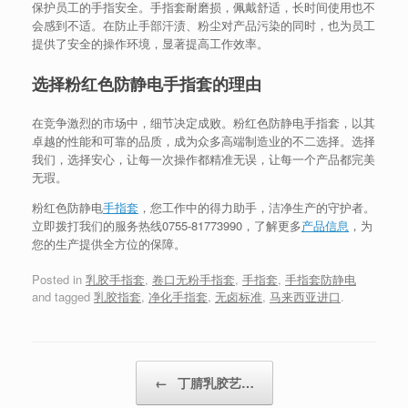
保护员工的手指安全。手指套耐磨损，佩戴舒适，长时间使用也不
会感到不适。在防止手部汗渍、粉尘对产品污染的同时，也为员工
提供了安全的操作环境，显著提高工作效率。
选择粉红色防静电手指套的理由
在竞争激烈的市场中，细节决定成败。粉红色防静电手指套，以其
卓越的性能和可靠的品质，成为众多高端制造业的不二选择。选择
我们，选择安心，让每一次操作都精准无误，让每一个产品都完美
无瑕。
粉红色防静电
手指套
，您工作中的得力助手，洁净生产的守护者。
立即拨打我们的服务热线0755-81773990，了解更多
产品信息
，为
您的生产提供全方位的保障。
Posted in
乳胶手指套
,
卷口无粉手指套
,
手指套
,
手指套防静电
and tagged
乳胶指套
,
净化手指套
,
无卤标准
,
马来西亚进口
.
Post navigation
←
丁腈乳胶艺…