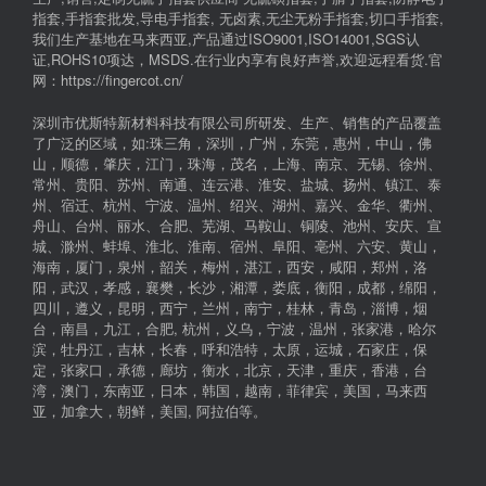
指套,手指套批发,导电手指套, 无卤素,无尘无粉手指套,切口手指套,
我们生产基地在马来西亚,产品通过ISO9001,ISO14001,SGS认
证,ROHS10项达，MSDS.在行业内享有良好声誉,欢迎远程看货.官
网：https://fingercot.cn/
深圳市优斯特新材料科技有限公司所研发、生产、销售的产品覆盖
了广泛的区域，如:珠三角，深圳，广州，东莞，惠州，中山，佛
山，顺德，肇庆，江门，珠海，茂名，上海、南京、无锡、徐州、
常州、贵阳、苏州、南通、连云港、淮安、盐城、扬州、镇江、泰
州、宿迁、杭州、宁波、温州、绍兴、湖州、嘉兴、金华、衢州、
舟山、台州、丽水、合肥、芜湖、马鞍山、铜陵、池州、安庆、宣
城、滁州、蚌埠、淮北、淮南、宿州、阜阳、亳州、六安、黄山，
海南，厦门，泉州，韶关，梅州，湛江，西安，咸阳，郑州，洛
阳，武汉，孝感，襄樊，长沙，湘潭，娄底，衡阳，成都，绵阳，
四川，遵义，昆明，西宁，兰州，南宁，桂林，青岛，淄博，烟
台，南昌，九江，合肥, 杭州，义乌，宁波，温州，张家港，哈尔
滨，牡丹江，吉林，长春，呼和浩特，太原，运城，石家庄，保
定，张家口，承德，廊坊，衡水，北京，天津，重庆，香港，台
湾，澳门，东南亚，日本，韩国，越南，菲律宾，美国，马来西
亚，加拿大，朝鲜，美国, 阿拉伯等。