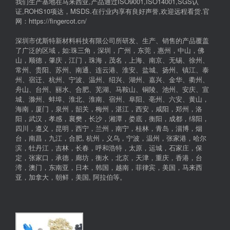
我们生产基地在马来西亚,产品通过ISO9001,ISO14001,SGS认
证,ROHS10项达，MSDS.在行业内享有良好声誉,欢迎远程看货.官
网：https://fingercot.cn/
深圳市优斯特新材料科技有限公司所研发、生产、销售的产品覆盖
了广泛的区域，如:珠三角，深圳，广州，东莞，惠州，中山，佛
山，顺德，肇庆，江门，珠海，茂名，上海、南京、无锡、徐州、
常州、贵阳、苏州、南通、连云港、淮安、盐城、扬州、镇江、泰
州、宿迁、杭州、宁波、温州、绍兴、湖州、嘉兴、金华、衢州、
舟山、台州、丽水、合肥、芜湖、马鞍山、铜陵、池州、安庆、宣
城、滁州、蚌埠、淮北、淮南、宿州、阜阳、亳州、六安、黄山，
海南，厦门，泉州，韶关，梅州，湛江，西安，咸阳，郑州，洛
阳，武汉，孝感，襄樊，长沙，湘潭，娄底，衡阳，成都，绵阳，
四川，遵义，昆明，西宁，兰州，南宁，桂林，青岛，淄博，烟
台，南昌，九江，合肥, 杭州，义乌，宁波，温州，张家港，哈尔
滨，牡丹江，吉林，长春，呼和浩特，太原，运城，石家庄，保
定，张家口，承德，廊坊，衡水，北京，天津，重庆，香港，台
湾，澳门，东南亚，日本，韩国，越南，菲律宾，美国，马来西
亚，加拿大，朝鲜，美国, 阿拉伯等。