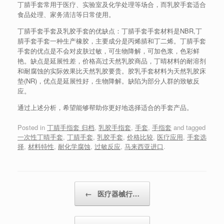
丁腈手套常用于医疗、实验室及化学处理等场合，而乳胶手套适合
食品处理、家务清洁等日常使用。
丁腈手套手套及乳胶手套的优缺点：丁腈手套手套材料是NBR,丁
腈手套手套一种生产橡胶，主要成分是丙烯腈和丁二烯。丁腈手套
手套的优点是不会对皮肤过敏，可生物降解，可加色浆，色彩鲜
艳。缺点是延展性差，价格高过天然乳胶商品，丁晴材料的耐溶剂
和耐腐蚀的实际效果比天然乳胶要贵。胶乳手套材料为天然乳胶床
垫(NR)，优点是延展性好，生物降解。缺陷为部分人群的致敏反
应。
通过上述分析，希望能够帮助你更好地选择适合的手套产品。
Posted in
丁腈手指套 归档
,
乳胶手指套
,
手套
,
手指套
and tagged
一次性丁晴手套
,
丁腈手套
,
乳胶手套
,
价格比较
,
医疗应用
,
手套选
择
,
材料特性
,
耐化学腐蚀
,
过敏反应
,
马来西亚进口
.
Post navigation
←
医疗器械行…