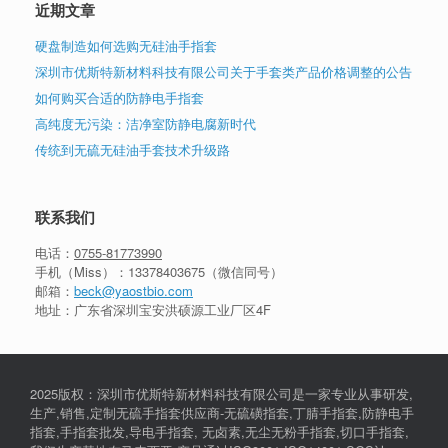
近期文章
硬盘制造如何选购无硅油手指套
深圳市优斯特新材料科技有限公司关于手套类产品价格调整的公告
如何购买合适的防静电手指套
高纯度无污染：洁净室防静电腐新时代
传统到无硫无硅油手套技术升级路
联系我们
电话：
0755-81773990
手机（Miss）：
13378403675
（微信同号）
邮箱：
beck@yaostbio.com
地址：广东省深圳宝安洪硕源工业厂区4F
2025版权：深圳市优斯特新材料科技有限公司是一家专业从事研发,
生产,销售,定制无硫手指套供应商-无硫磺指套,丁腈手指套,防静电手
指套,手指套批发,导电手指套, 无卤素,无尘无粉手指套,切口手指套,