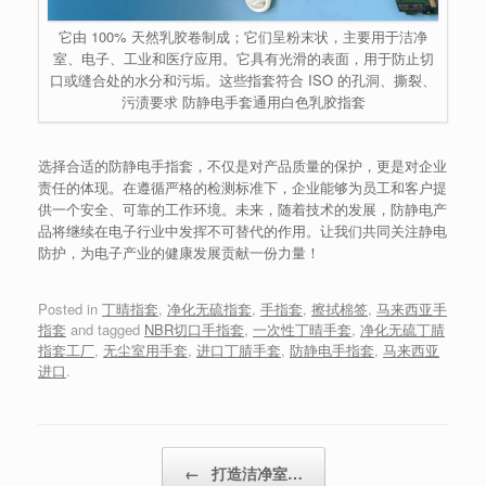
它由 100% 天然乳胶卷制成；它们呈粉末状，主要用于洁净
室、电子、工业和医疗应用。它具有光滑的表面，用于防止切
口或缝合处的水分和污垢。这些指套符合 ISO 的孔洞、撕裂、
污渍要求 防静电手套通用白色乳胶指套
选择合适的防静电手指套，不仅是对产品质量的保护，更是对企业
责任的体现。在遵循严格的检测标准下，企业能够为员工和客户提
供一个安全、可靠的工作环境。未来，随着技术的发展，防静电产
品将继续在电子行业中发挥不可替代的作用。让我们共同关注静电
防护，为电子产业的健康发展贡献一份力量！
Posted in
丁晴指套
,
净化无硫指套
,
手指套
,
擦拭棉签
,
马来西亚手
指套
and tagged
NBR切口手指套
,
一次性丁晴手套
,
净化无硫丁腈
指套工厂
,
无尘室用手套
,
进口丁腈手套
,
防静电手指套
,
马来西亚
进口
.
Post navigation
←
打造洁净室…