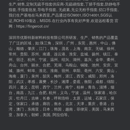
生产,销售,定制无硫手指套供应商-无硫磺指套,丁腈手指套,防静电手
指套,手指套批发,导电手指套, 无卤素,无尘无粉手指套,切口手指套,
我们生产基地在马来西亚,产品通过ISO9001,ISO14001,SGS认
证,ROHS10项达，MSDS.在行业内享有良好声誉,欢迎远程看货.官
网：https://fingercot.cn/
深圳市优斯特新材料科技有限公司所研发、生产、销售的产品覆盖
了广泛的区域，如:珠三角，深圳，广州，东莞，惠州，中山，佛
山，顺德，肇庆，江门，珠海，茂名，上海、南京、无锡、徐州、
常州、贵阳、苏州、南通、连云港、淮安、盐城、扬州、镇江、泰
州、宿迁、杭州、宁波、温州、绍兴、湖州、嘉兴、金华、衢州、
舟山、台州、丽水、合肥、芜湖、马鞍山、铜陵、池州、安庆、宣
城、滁州、蚌埠、淮北、淮南、宿州、阜阳、亳州、六安、黄山，
海南，厦门，泉州，韶关，梅州，湛江，西安，咸阳，郑州，洛
阳，武汉，孝感，襄樊，长沙，湘潭，娄底，衡阳，成都，绵阳，
四川，遵义，昆明，西宁，兰州，南宁，桂林，青岛，淄博，烟
台，南昌，九江，合肥, 杭州，义乌，宁波，温州，张家港，哈尔
滨，牡丹江，吉林，长春，呼和浩特，太原，运城，石家庄，保
定，张家口，承德，廊坊，衡水，北京，天津，重庆，香港，台
湾，澳门，东南亚，日本，韩国，越南，菲律宾，美国，马来西
亚，加拿大，朝鲜，美国, 阿拉伯等。