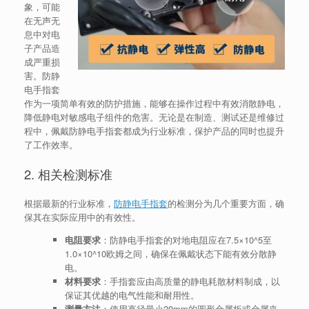
象，可能
在无声无
息中对电
子产品造
成严重损
害。防静
电手指套
作为一项简单有效的防护措施，能够在操作过程中有效消散静电，
降低静电对敏感电子组件的危害。无论是在制造、测试还是维修过
程中，佩戴防静电手指套都成为行业标准，保护产品的同时也提升
了工作效率。
2. 相关检测标准
根据最新的行业标准，
防静电手指套
的检测分为几个重要方面，确
保其在实际应用中的有效性。
电阻要求
：防静电手指套的对地电阻应在7.5×10^5至
1.0×10^10欧姆之间，确保在佩戴状态下能有效分散静
电。
材料要求
：手指套应由高质量的静电耗散材料制成，以
保证其优越的电气性能和耐用性。
测量方法
：使用直径最小20mm的圆形金属板或金属夹