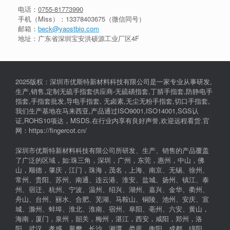
电话：
0755-81773990
手机（Miss）：
13378403675
（微信同号）
邮箱：
beck@yaostbio.com
地址：广东省深圳宝安洪硕源工业厂区4F
2025版权：深圳市优斯特新材料科技有限公司是一家专业从事研发,
生产,销售,定制无硫手指套供应商-无硫磺指套,丁腈手指套,防静电手
指套,手指套批发,导电手指套, 无卤素,无尘无粉手指套,切口手指套,
我们生产基地在马来西亚,产品通过ISO9001,ISO14001,SGS认
证,ROHS10项达，MSDS.在行业内享有良好声誉,欢迎远程看货.官
网：https://fingercot.cn/
深圳市优斯特新材料科技有限公司所研发、生产、销售的产品覆盖
了广泛的区域，如:珠三角，深圳，广州，东莞，惠州，中山，佛
山，顺德，肇庆，江门，珠海，茂名，上海、南京、无锡、徐州、
常州、贵阳、苏州、南通、连云港、淮安、盐城、扬州、镇江、泰
州、宿迁、杭州、宁波、温州、绍兴、湖州、嘉兴、金华、衢州、
舟山、台州、丽水、合肥、芜湖、马鞍山、铜陵、池州、安庆、宣
城、滁州、蚌埠、淮北、淮南、宿州、阜阳、亳州、六安、黄山，
海南，厦门，泉州，韶关，梅州，湛江，西安，咸阳，郑州，洛
阳，武汉，孝感，襄樊，长沙，湘潭，娄底，衡阳，成都，绵阳，