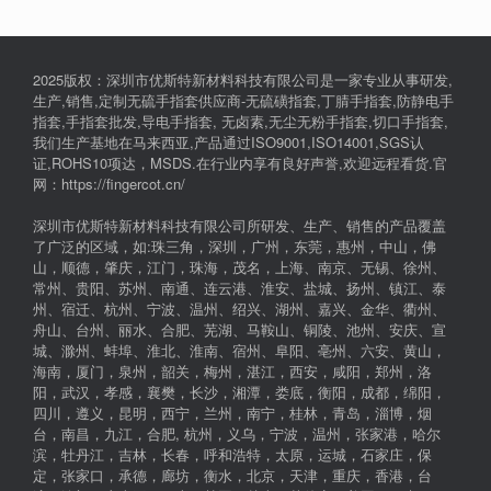
2025版权：深圳市优斯特新材料科技有限公司是一家专业从事研发,
生产,销售,定制无硫手指套供应商-无硫磺指套,丁腈手指套,防静电手
指套,手指套批发,导电手指套, 无卤素,无尘无粉手指套,切口手指套,
我们生产基地在马来西亚,产品通过ISO9001,ISO14001,SGS认
证,ROHS10项达，MSDS.在行业内享有良好声誉,欢迎远程看货.官
网：https://fingercot.cn/
深圳市优斯特新材料科技有限公司所研发、生产、销售的产品覆盖
了广泛的区域，如:珠三角，深圳，广州，东莞，惠州，中山，佛
山，顺德，肇庆，江门，珠海，茂名，上海、南京、无锡、徐州、
常州、贵阳、苏州、南通、连云港、淮安、盐城、扬州、镇江、泰
州、宿迁、杭州、宁波、温州、绍兴、湖州、嘉兴、金华、衢州、
舟山、台州、丽水、合肥、芜湖、马鞍山、铜陵、池州、安庆、宣
城、滁州、蚌埠、淮北、淮南、宿州、阜阳、亳州、六安、黄山，
海南，厦门，泉州，韶关，梅州，湛江，西安，咸阳，郑州，洛
阳，武汉，孝感，襄樊，长沙，湘潭，娄底，衡阳，成都，绵阳，
四川，遵义，昆明，西宁，兰州，南宁，桂林，青岛，淄博，烟
台，南昌，九江，合肥, 杭州，义乌，宁波，温州，张家港，哈尔
滨，牡丹江，吉林，长春，呼和浩特，太原，运城，石家庄，保
定，张家口，承德，廊坊，衡水，北京，天津，重庆，香港，台