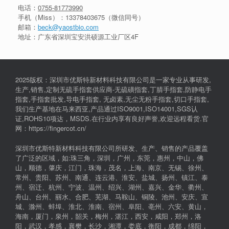
电话：
0755-81773990
手机（Miss）：
13378403675
（微信同号）
邮箱：
beck@yaostbio.com
地址：广东省深圳宝安洪硕源工业厂区4F
2025版权：深圳市优斯特新材料科技有限公司是一家专业从事研发,
生产,销售,定制无硫手指套供应商-无硫磺指套,丁腈手指套,防静电手
指套,手指套批发,导电手指套, 无卤素,无尘无粉手指套,切口手指套,
我们生产基地在马来西亚,产品通过ISO9001,ISO14001,SGS认
证,ROHS10项达，MSDS.在行业内享有良好声誉,欢迎远程看货.官
网：https://fingercot.cn/
深圳市优斯特新材料科技有限公司所研发、生产、销售的产品覆盖
了广泛的区域，如:珠三角，深圳，广州，东莞，惠州，中山，佛
山，顺德，肇庆，江门，珠海，茂名，上海、南京、无锡、徐州、
常州、贵阳、苏州、南通、连云港、淮安、盐城、扬州、镇江、泰
州、宿迁、杭州、宁波、温州、绍兴、湖州、嘉兴、金华、衢州、
舟山、台州、丽水、合肥、芜湖、马鞍山、铜陵、池州、安庆、宣
城、滁州、蚌埠、淮北、淮南、宿州、阜阳、亳州、六安、黄山，
海南，厦门，泉州，韶关，梅州，湛江，西安，咸阳，郑州，洛
阳，武汉，孝感，襄樊，长沙，湘潭，娄底，衡阳，成都，绵阳，