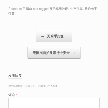
Posted in
手指套
and tagged
显示模组装配
,
生产良率
,
防静电手
指套
.
Post navigation
←
无粉手指套…
无硫指套护显示行业安全
→
发表回复
您的邮箱地址不会被公开。
必填项已用
*
标注
评论
*