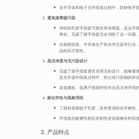
在半导体和电子元件组装过程中，防静电手
避免游离硫污染
传统的乳胶手指套可能含有游离硫，这会导
寿命。无硫丁腈手指套完全消除了这一问题
在精密组装、半导体生产和光学仪器等行业
品的高可靠性。
高洁净度与无污染设计
无硫丁腈手指套通常采用无粉设计，能够避
及光学器件组装过程中，粉尘或污染物的存
其低微粒、低离子残留特性符合高洁净环境的要求
耐化学性与高耐用性
丁腈材质相较于乳胶，具有更强的化学耐性
手指套的耐磨性和抗穿刺性使其能够长时间
2. 产品特点