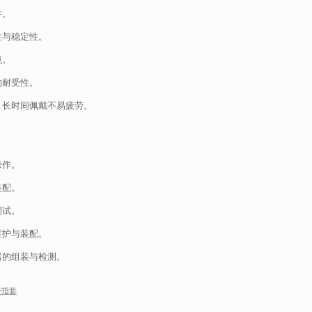
件。
性与稳定性。
境。
的耐受性。
，长时间佩戴不易疲劳。
操作。
装配。
调试。
维护与装配。
器的组装与检测。
手指套
.