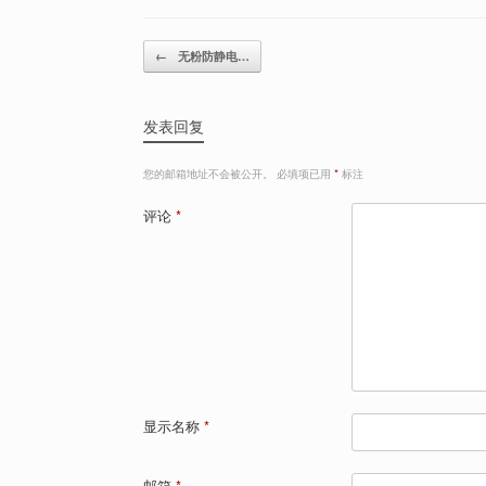
Post navigation
←
无粉防静电…
发表回复
您的邮箱地址不会被公开。
必填项已用
*
标注
评论
*
显示名称
*
邮箱
*