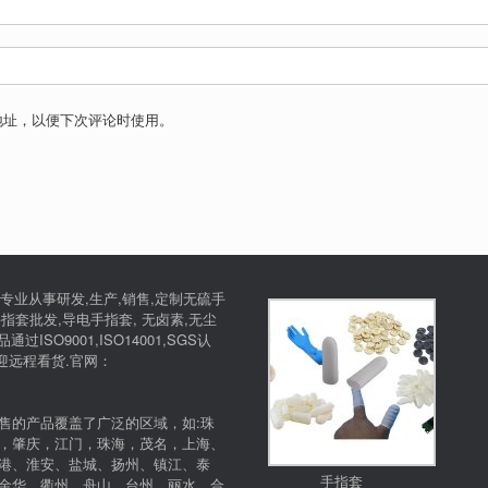
地址，以便下次评论时使用。
专业从事研发,生产,销售,定制无硫手
指套批发,导电手指套, 无卤素,无尘
SO9001,ISO14001,SGS认
欢迎远程看货.官网：
售的产品覆盖了广泛的区域，如:珠
，肇庆，江门，珠海，茂名，上海、
港、淮安、盐城、扬州、镇江、泰
手指套
金华、衢州、舟山、台州、丽水、合