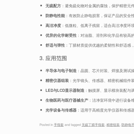
无硫配方
：避免硫化物对金属的腐蚀，保护精密元
防静电性能
：有效防止静电损害，保证产品的安全
高洁净度
：低微粒、低离子残留，适合高洁净度环
优异的化学耐受性
：对油脂、溶剂和化学品有较高
舒适与弹性
：丁腈材质提供优越的柔韧性和舒适感
3. 应用范围
半导体与电子制造
：晶圆、芯片封装、焊接及测试
精密仪器组装
：光学镜头、传感器、精密机械组件
LED与LCD显示器制造
：触摸屏、显示模块装配与
生物医药与医疗器械生产
：洁净室环境中进行设备
光学设备与传感器
：适用于高精度光学仪器和传感
Posted in
手指套
and tagged
无硫丁腈手指套
,
精密组装
,
防静电