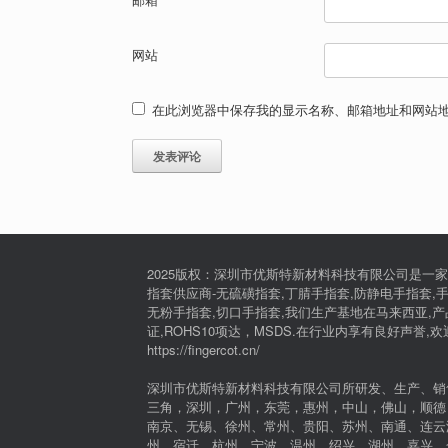
网站
在此浏览器中保存我的显示名称、邮箱地址和网站
2025版权：深圳市优斯特新材料科技有限公司是一家
指套供应商-无硫磺指套,丁腈手指套,防静电手指套,手
无粉手指套,切口手指套,我们生产基地在马来西亚,产品通过I
证,ROHS10项达，MSDS.在行业内享有良好声誉,
https://fingercot.cn/
深圳市优斯特新材料科技有限公司所研发、生产、销
三角，深圳，广州，东莞，惠州，中山，佛山，顺德
南京、无锡、徐州、常州、贵阳、苏州、南通、连云
州、宿迁、杭州、宁波、温州、绍兴、湖州、嘉兴、