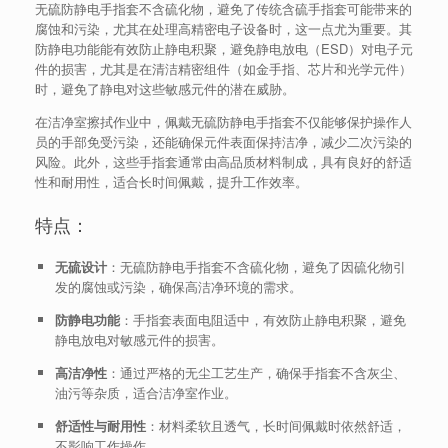
无硫防静电手指套不含硫化物，避免了传统含硫手指套可能带来的
腐蚀和污染，尤其在处理高精密电子设备时，这一点尤为重要。其
防静电功能能有效防止静电积聚，避免静电放电（ESD）对电子元
件的损害，尤其是在清洁精密组件（如金手指、芯片和光学元件）
时，避免了静电对这些敏感元件的潜在威胁。
在洁净室擦拭作业中，佩戴无硫防静电手指套不仅能够保护操作人
员的手部免受污染，还能确保元件表面保持洁净，减少二次污染的
风险。此外，这些手指套通常由高品质材料制成，具有良好的舒适
性和耐用性，适合长时间佩戴，提升工作效率。
特点：
无硫设计
：无硫防静电手指套不含硫化物，避免了因硫化物引
发的腐蚀或污染，确保高洁净环境的需求。
防静电功能
：手指套表面电阻适中，有效防止静电积聚，避免
静电放电对敏感元件的损害。
高洁净性
：通过严格的无尘工艺生产，确保手指套不含灰尘、
油污等杂质，适合洁净室作业。
舒适性与耐用性
：材料柔软且透气，长时间佩戴时依然舒适，
不影响工作操作。