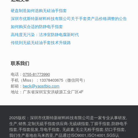
硬盘制造如何选购无硅油手指套
深圳市优斯特新材料科技有限公司关于手套类产品价格调整的公告
如何购买合适的防静电手指套
高纯度无污染：洁净室防静电腐新时代
传统到无硫无硅油手套技术升级路
联系我们
电话：
0755-81773990
手机（Miss）：
13378403675
（微信同号）
邮箱：
beck@yaostbio.com
地址：广东省深圳宝安洪硕源工业厂区4F
2025版权：深圳市优斯特新材料科技有限公司是一家专业从事研发,
生产,销售,定制无硫手指套供应商-无硫磺指套,丁腈手指套,防静电手
指套,手指套批发,导电手指套, 无卤素,无尘无粉手指套,切口手指套,
我们生产基地在马来西亚,产品通过ISO9001,ISO14001,SGS认