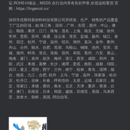
证,ROHS10项达，MSDS.在行业内享有良好声誉,欢迎远程看货.官
网：https://fingercot.cn/
深圳市优斯特新材料科技有限公司所研发、生产、销售的产品覆盖
了广泛的区域，如:珠三角，深圳，广州，东莞，惠州，中山，佛
山，顺德，肇庆，江门，珠海，茂名，上海、南京、无锡、徐州、
常州、贵阳、苏州、南通、连云港、淮安、盐城、扬州、镇江、泰
州、宿迁、杭州、宁波、温州、绍兴、湖州、嘉兴、金华、衢州、
舟山、台州、丽水、合肥、芜湖、马鞍山、铜陵、池州、安庆、宣
城、滁州、蚌埠、淮北、淮南、宿州、阜阳、亳州、六安、黄山，
海南，厦门，泉州，韶关，梅州，湛江，西安，咸阳，郑州，洛
阳，武汉，孝感，襄樊，长沙，湘潭，娄底，衡阳，成都，绵阳，
四川，遵义，昆明，西宁，兰州，南宁，桂林，青岛，淄博，烟
台，南昌，九江，合肥, 杭州，义乌，宁波，温州，张家港，哈尔
滨，牡丹江，吉林，长春，呼和浩特，太原，运城，石家庄，保
定，张家口，承德，廊坊，衡水，北京，天津，重庆，香港，台
湾，澳门，东南亚，日本，韩国，越南，菲律宾，美国，马来西
亚，加拿大，朝鲜，美国, 阿拉伯等。