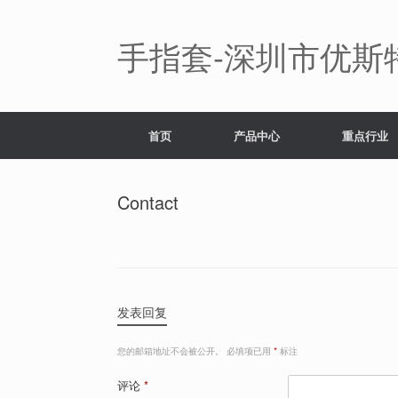
Skip
to
content
手指套-深圳市优斯
首页
产品中心
重点行业
Contact
发表回复
您的邮箱地址不会被公开。
必填项已用
*
标注
评论
*