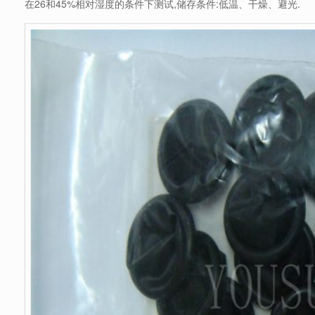
在26和45%相对湿度的条件下测试,储存条件:低温、干燥、避光.