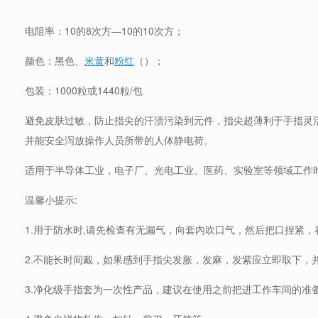
电阻率：10的8次方—10的10次方；
颜色：黑色、
米黄
和
粉红
（）；
包装：1000粒或1440粒/包
避免皮肤过敏，防止指尖的汗渍污染到元件，指尖超薄利于手指灵
并能安全泻放操作人员所带的人体静电荷。
适用于半导体工业，电子厂、光电工业、医药、实验室等领域工作
温馨小提示:
1.用于防水时,请先检查有无漏气，向套内吹口气，然后把口捏紧，
2.不能长时间戴，如果感到手指尖发胀，发麻，发紫应立即取下，
3.净化级手指套为一次性产品，建议在使用之前把进工作车间的准