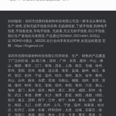
2025版权：深圳市优斯特新材料科技有限公司是一家专业从事研发,
生产,销售,定制无硫手指套供应商-无硫磺指套,丁腈手指套,防静电手
指套,手指套批发,导电手指套, 无卤素,无尘无粉手指套,切口手指套,
我们生产基地在马来西亚,产品通过ISO9001,ISO14001,SGS认
证,ROHS10项达，MSDS.在行业内享有良好声誉,欢迎远程看货.官
网：https://fingercot.cn/
深圳市优斯特新材料科技有限公司所研发、生产、销售的产品覆盖
了广泛的区域，如:珠三角，深圳，广州，东莞，惠州，中山，佛
山，顺德，肇庆，江门，珠海，茂名，上海、南京、无锡、徐州、
常州、贵阳、苏州、南通、连云港、淮安、盐城、扬州、镇江、泰
州、宿迁、杭州、宁波、温州、绍兴、湖州、嘉兴、金华、衢州、
舟山、台州、丽水、合肥、芜湖、马鞍山、铜陵、池州、安庆、宣
城、滁州、蚌埠、淮北、淮南、宿州、阜阳、亳州、六安、黄山，
海南，厦门，泉州，韶关，梅州，湛江，西安，咸阳，郑州，洛
阳，武汉，孝感，襄樊，长沙，湘潭，娄底，衡阳，成都，绵阳，
四川，遵义，昆明，西宁，兰州，南宁，桂林，青岛，淄博，烟
台，南昌，九江，合肥, 杭州，义乌，宁波，温州，张家港，哈尔
滨，牡丹江，吉林，长春，呼和浩特，太原，运城，石家庄，保
定，张家口，承德，廊坊，衡水，北京，天津，重庆，香港，台