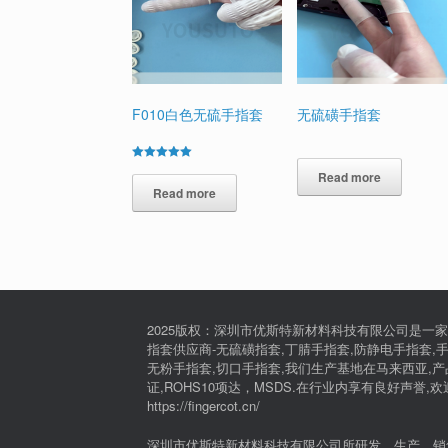
F010白色无硫手指套
无硫磺手指套
Rated
Read more
5.00
out of 5
Read more
2025版权：深圳市优斯特新材料科技有限公司是一家
指套供应商-无硫磺指套,丁腈手指套,防静电手指套,手
无粉手指套,切口手指套,我们生产基地在马来西亚,产品通过I
证,ROHS10项达，MSDS.在行业内享有良好声誉,
https://fingercot.cn/
深圳市优斯特新材料科技有限公司所研发、生产、销