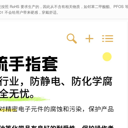
是按照 RoHS 要求生产的，因此从不含有相关物质，如邻苯二甲酸酯、PFOS 
01 不会给用户带来硬感，穿戴舒适。