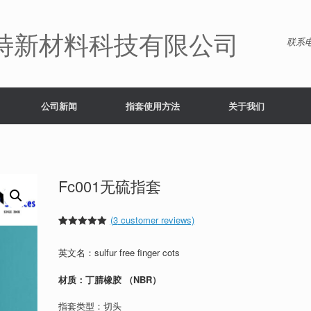
特新材料科技有限公司
联系电
公司新闻
指套使用方法
关于我们
Fc001无硫指套
(
3
customer reviews)
Rated
3
5.00
out of 5
英文名：sulfur free finger cots
based on
customer
ratings
材质：丁腈橡胶 （NBR）
指套类型：切头