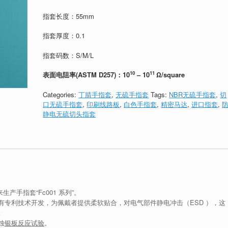
指套长度：55mm
指套厚度：0.1
指套码数：S/M/L
10
11
表面电阻率(ASTM D257)：10
– 10
Ω/square
Categories:
丁腈手指套
,
无硫手指套
Tags:
NBR无硫手指套
,
切
口无硫手指套
,
印刷线路板
,
白色手指套
,
精密马达
,
进口指套
,
静电无硫切头指套
产手指套“Fc001 系列”。
有专利技术开发，为佩戴者提供柔软贴合，对电气部件静电冲击（ESD ），这
。
蚀
银板反应试验
。