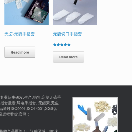
无卤-无硫手指套
无硫切口手指套
Rated
Read more
5.00
out of 5
Read more
专业从事研发,生产,销售,定制无硫手
指套批发,导电手指套, 无卤素,无尘
SO9001,ISO14001,SGS认
欢迎远程看货.官网：
售的产品覆盖了广泛的区域，如:珠