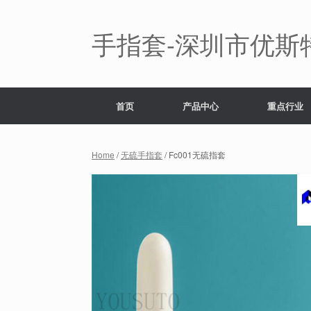
Skip
to
content
手指套-深圳市优斯
首页
产品中心
重点行业
Home
/
无硫手指套
/ Fc001无硫指套