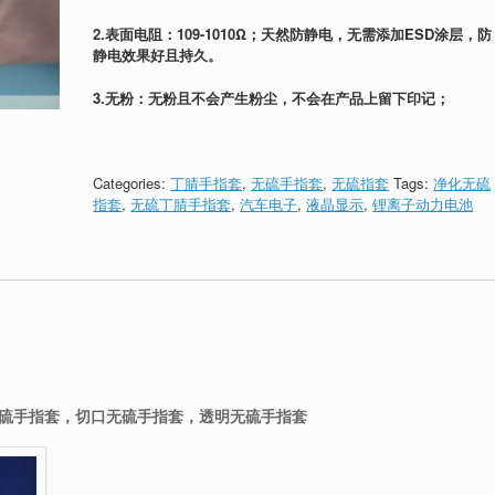
2.表面电阻：109-1010Ω；天然防静电，无需添加ESD涂层，防
静电效果好且持久。
3.无粉：无粉且不会产生粉尘，不会在产品上留下印记；
Categories:
丁腈手指套
,
无硫手指套
,
无硫指套
Tags:
净化无硫
指套
,
无硫丁腈手指套
,
汽车电子
,
液晶显示
,
锂离子动力电池
硫手指套，切口无硫手指套，透明无硫手指套