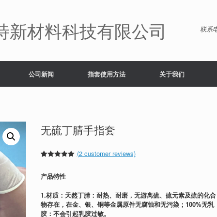
特新材料科技有限公司
联系电
公司新闻
指套使用方法
关于我们
无硫丁腈手指套
(
2
customer reviews)
Rated
2
5.00
out of 5
产品特性
based on
customer
ratings
1.材质：天然丁腈：耐热、耐磨，无游离硫、硫元素及硫的化合
物存在，在金、银、铜等金属原件无腐蚀和无污染；100%无乳
胶：不会引起乳胶过敏。