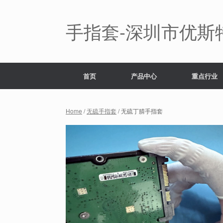
Skip
to
content
手指套-深圳市优斯
首页
产品中心
重点行业
Home
/
无硫手指套
/ 无硫丁腈手指套