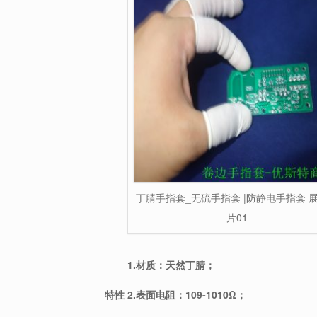
丁腈手指套_无硫手指套 |防静电手指套 
片01
1.材质：天然丁腈；
特性
2.表面电阻：109-1010Ω；