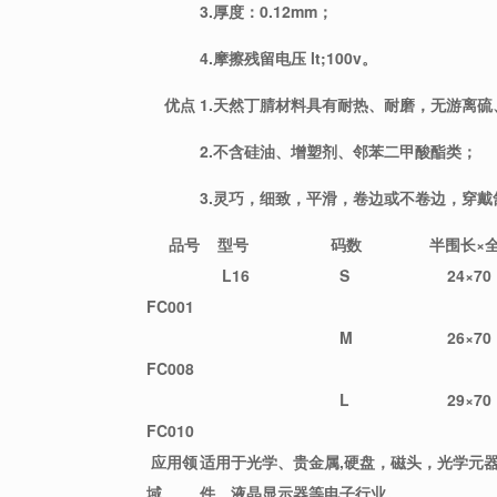
3.厚度：0.12mm；
4.摩擦残留电压 lt;100v。
优点
1.天然丁腈材料具有耐热、耐磨，无游离
2.不含硅油、增塑剂、邻苯二甲酸酯类；
3.灵巧，细致，平滑，卷边或不卷边，穿戴
品号
型号
码数
半围长×全
L16
S
24×70
FC001
M
26×70
FC008
L
29×70
FC010
应用领
适用于光学、贵金属,硬盘，磁头，光学元
域
件、液晶显示器等电子行业。