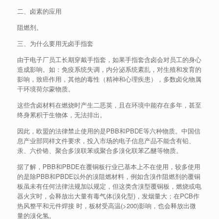
二、卤素的应用
阻燃剂。
三、为什么要用无卤手指套
由于电子厂员工长期穿戴手指套，如果手指套含卤会对员工的身心
造成影响。如：免疫系统失调，内分泌系统紊乱，对生殖和发育的
影响，致癌作用，其他的毒性（精神和心理疾患），多数卤化物属
干环境荷尔蒙物质。
这些含卤材料在燃烧时产生二恶英，且在环境中能存在多年，甚至
终身累积于生物体，无法排出。
因此，欧盟的法律禁止使用的是PBB和PBDE等六种物质。中国信
息产业部同样文件要求，投入市场的电子信息产品不能含有铅、
汞、六价铬、聚合多溴联苯或聚合多溴化联苯乙醚等物质。
据了解，PBB和PBDE在覆铜板行业已基本上不在使用，较多使用
的是除PBB和PBDE以外的溴阻燃材料，例如含溴作阻燃剂的覆铜
板虽未有任何法律法规加以规定，但这类含溴型覆铜板，燃烧或电
器火灾时，会释放出大量有毒气体(溴化型)，发烟量大；在PCB作
热风整平和元件焊接 时，板材受高温(>200)影响，也会释放出微
量的溴化氢。