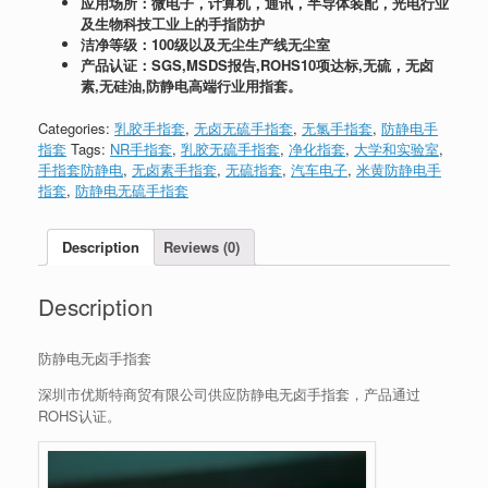
应用场所：微电子，计算机，通讯，半导体装配，光电行业
及生物科技工业上的手指防护
洁净等级：100级以及无尘生产线无尘室
产品认证：SGS,MSDS报告,ROHS10项达标,无硫，无卤
素,无硅油,防静电高端行业用指套。
Categories:
乳胶手指套
,
无卤无硫手指套
,
无氯手指套
,
防静电手
指套
Tags:
NR手指套
,
乳胶无硫手指套
,
净化指套
,
大学和实验室
,
手指套防静电
,
无卤素手指套
,
无硫指套
,
汽车电子
,
米黄防静电手
指套
,
防静电无硫手指套
Description
Reviews (0)
Description
防静电无卤手指套
深圳市优斯特商贸有限公司供应防静电无卤手指套，产品通过
ROHS认证。