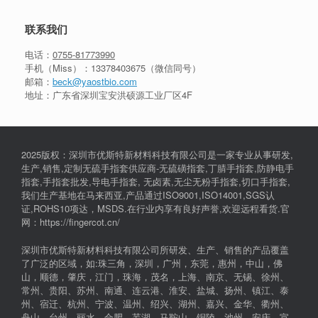
联系我们
电话：
0755-81773990
手机（Miss）：
13378403675
（微信同号）
邮箱：
beck@yaostbio.com
地址：广东省深圳宝安洪硕源工业厂区4F
2025版权：深圳市优斯特新材料科技有限公司是一家专业从事研发,
生产,销售,定制无硫手指套供应商-无硫磺指套,丁腈手指套,防静电手
指套,手指套批发,导电手指套, 无卤素,无尘无粉手指套,切口手指套,
我们生产基地在马来西亚,产品通过ISO9001,ISO14001,SGS认
证,ROHS10项达，MSDS.在行业内享有良好声誉,欢迎远程看货.官
网：https://fingercot.cn/
深圳市优斯特新材料科技有限公司所研发、生产、销售的产品覆盖
了广泛的区域，如:珠三角，深圳，广州，东莞，惠州，中山，佛
山，顺德，肇庆，江门，珠海，茂名，上海、南京、无锡、徐州、
常州、贵阳、苏州、南通、连云港、淮安、盐城、扬州、镇江、泰
州、宿迁、杭州、宁波、温州、绍兴、湖州、嘉兴、金华、衢州、
舟山、台州、丽水、合肥、芜湖、马鞍山、铜陵、池州、安庆、宣