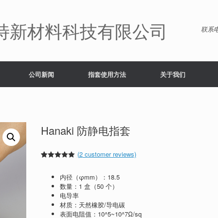
特新材料科技有限公司
联系电
公司新闻
指套使用方法
关于我们
Hanaki 防静电指套
(
2
customer reviews)
Rated
2
5.00
out of 5
内径（φmm）：18.5
based on
customer
数量：1 盒（50 个）
ratings
电导率
材质：天然橡胶/导电碳
表面电阻值：10^5~10^7Ω/sq