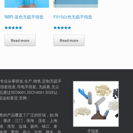
NBR-蓝色无硫手指套
F010白色无硫手指套
Rated
Rated
5.00
5.00
out of 5
Read more
out of 5
Read more
专业从事研发,生产,销售,定制无硫手
指套批发,导电手指套, 无卤素,无尘
SO9001,ISO14001,SGS认
欢迎远程看货.官网：
售的产品覆盖了广泛的区域，如:珠
，肇庆，江门，珠海，茂名，上海、
港、淮安、盐城、扬州、镇江、泰
手指套
金华、衢州、舟山、台州、丽水、合