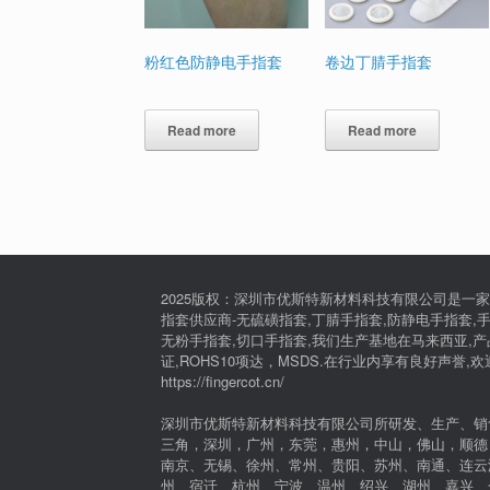
粉红色防静电手指套
卷边丁腈手指套
Read more
Read more
2025版权：深圳市优斯特新材料科技有限公司是一家
指套供应商-无硫磺指套,丁腈手指套,防静电手指套,手
无粉手指套,切口手指套,我们生产基地在马来西亚,产品通过I
证,ROHS10项达，MSDS.在行业内享有良好声誉,
https://fingercot.cn/
深圳市优斯特新材料科技有限公司所研发、生产、销
三角，深圳，广州，东莞，惠州，中山，佛山，顺德
南京、无锡、徐州、常州、贵阳、苏州、南通、连云
州、宿迁、杭州、宁波、温州、绍兴、湖州、嘉兴、