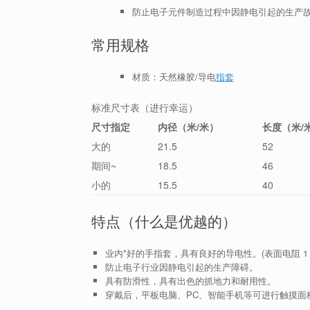
防止电子元件制造过程中因静电引起的生产
常用规格
材质：天然橡胶/导电
指套
标准尺寸表（进行幸运）
尺寸指定
内径（米/米）
长度（米/
大的
21.5
52
期间~
18.5
46
小的
15.5
40
特点（什么是优越的）
业内*好的手指套，具有良好的导电性。(表面电阻 1 x
防止电子行业因静电引起的生产障碍。
具有防滑性，具有出色的抓地力和耐用性。
穿戴后，平板电脑、PC、智能手机等可进行触摸面