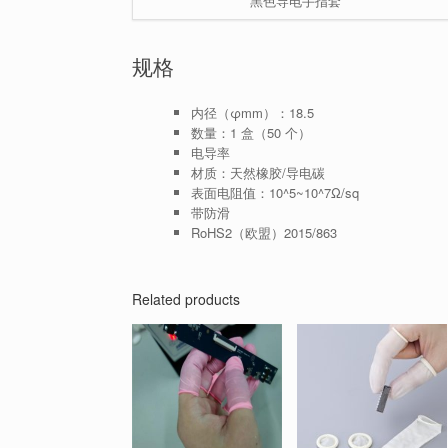
黑色导电手指套
规格
内径（φmm）：18.5
数量：1 盒（50 个）
电导率
材质：天然橡胶/导电碳
表面电阻值：10^5~10^7Ω/sq
带防滑
RoHS2（欧盟）2015/863
Related products