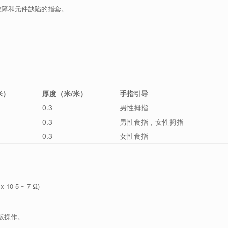
故障和元件缺陷的指套。
米）
厚度（米/米）
手指引导
0.3
男性拇指
0.3
男性食指，女性拇指
0.3
女性食指
 10
5 ~ 7
Ω)
板操作。