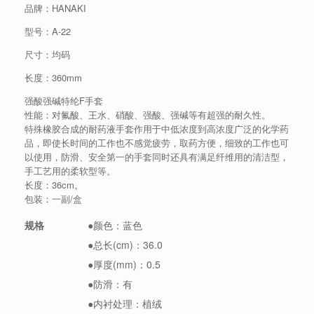
品牌：HANAKI
型号：A-22
尺寸：均码
长度：360mm
强酸强碱特纶F手套
性能：对氟酸、王水、硝酸、强酸、强碱等有超强的耐久性。
特殊橡胶合成的耐药液手套作用于中低浓度到高浓度广泛的化学药
品，即使长时间的工作也不感觉疲劳，取药方便，细致的工作也可
以使用，防滑、安全第一的手套同时还具有满足纤维用的清洁型，
手工艺用的柔软型等。
长度：36cm。
包装：一副/盒
规格
●颜色：蓝色
●总长(cm)：36.0
●厚度(mm)：0.5
●防滑：有
●内衬处理：植绒