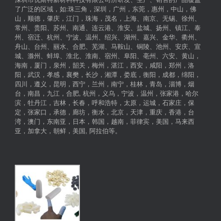
了广泛的区域，如:珠三角，深圳，广州，东莞，惠州，中山，佛
山，顺德，肇庆，江门，珠海，茂名，上海、南京、无锡、徐州、
常州、贵阳、苏州、南通、连云港、淮安、盐城、扬州、镇江、泰
州、宿迁、杭州、宁波、温州、绍兴、湖州、嘉兴、金华、衢州、
舟山、台州、丽水、合肥、芜湖、马鞍山、铜陵、池州、安庆、宣
城、滁州、蚌埠、淮北、淮南、宿州、阜阳、亳州、六安、黄山，
海南，厦门，泉州，韶关，梅州，湛江，西安，咸阳，郑州，洛
阳，武汉，孝感，襄樊，长沙，湘潭，娄底，衡阳，成都，绵阳，
四川，遵义，昆明，西宁，兰州，南宁，桂林，青岛，淄博，烟
台，南昌，九江，合肥, 杭州，义乌，宁波，温州，张家港，哈尔
滨，牡丹江，吉林，长春，呼和浩特，太原，运城，石家庄，保
定，张家口，承德，廊坊，衡水，北京，天津，重庆，香港，台
湾，澳门，东南亚，日本，韩国，越南，菲律宾，美国，马来西
亚，加拿大，朝鲜，美国, 阿拉伯等。