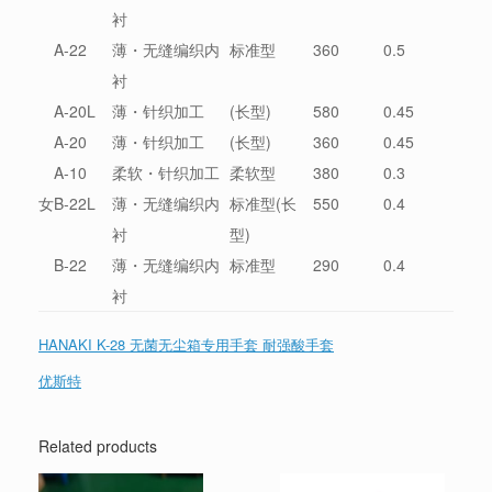
衬
A-22
薄・无缝编织内
标准型
360
0.5
衬
A-20L
薄・针织加工
(长型)
580
0.45
A-20
薄・针织加工
(长型)
360
0.45
A-10
柔软・针织加工
柔软型
380
0.3
女
B-22L
薄・无缝编织内
标准型(长
550
0.4
衬
型)
B-22
薄・无缝编织内
标准型
290
0.4
衬
HANAKI K-28 无菌无尘箱专用手套 耐强酸手套
优斯特
Related products