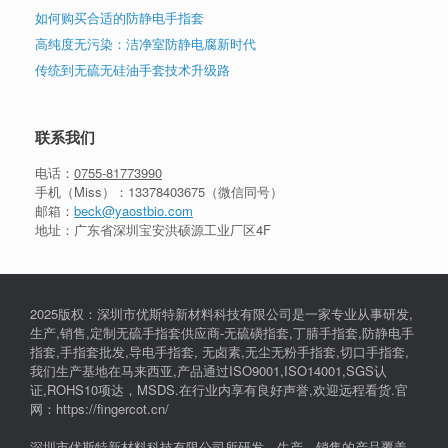
如何购买合适的防静电手指套
高纯度无污染：洁净室防静电腐新时代
传统到无硫无硅油手套技术升级路
联系我们
电话：
0755-81773990
手机（Miss）：
13378403675
（微信同号）
邮箱：
beck@yaostbio.com
地址：广东省深圳宝安洪硕源工业厂区4F
2025版权：深圳市优斯特新材料科技有限公司是一家专业从事研发,
生产,销售,定制无硫手指套供应商-无硫磺指套,丁腈手指套,防静电手
指套,手指套批发,导电手指套, 无卤素,无尘无粉手指套,切口手指套,
我们生产基地在马来西亚,产品通过ISO9001,ISO14001,SGS认
证,ROHS10项达，MSDS.在行业内享有良好声誉,欢迎远程看货.官
网：https://fingercot.cn/
深圳市优斯特新材料科技有限公司所研发、生产、销售的产品覆盖