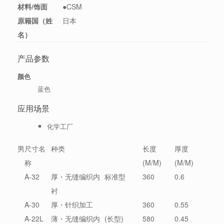
材料/饰面
●CSM
原籍国（姓
日本
名）
产品参数
颜色
蓝色
应用场景
化学工厂
男
尺寸名
种类
长度
厚度
称
(M/M)
(M/M)
A-32
厚・无缝编织内
标准型
360
0.6
衬
A-30
厚・针织加工
360
0.55
A-22L
薄・无缝编织内
(长型)
580
0.45