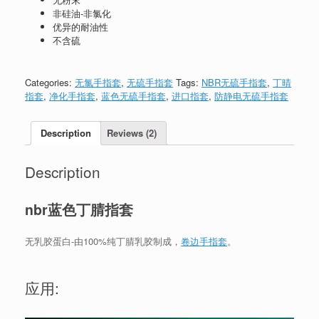
非硅油-非氯化
优异的耐油性
不含硫
Categories:
无氯手指套
,
无硫手指套
Tags:
NBR无硫手指套
,
丁晴
指套
,
净化手指套
,
蓝色无硫手指套
,
进口指套
,
防静电无硫手指套
Description
Reviews (2)
Description
nbr蓝色丁腈指套
无乳胶蛋白-由100%纯丁腈乳胶制成，
卷边手指套
。
应用: