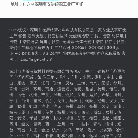
地址：广东省深圳宝安洪硕源工业厂区4F
2025版权：深圳市优斯特新材料科技有限公司是一家专业从事研发,
生产,销售,定制无硫手指套供应商-无硫磺指套,丁腈手指套,防静电手
指套,手指套批发,导电手指套, 无卤素,无尘无粉手指套,切口手指套,
我们生产基地在马来西亚,产品通过ISO9001,ISO14001,SGS认
证,ROHS10项达，MSDS.在行业内享有良好声誉,欢迎远程看货.官
网：https://fingercot.cn/
深圳市优斯特新材料科技有限公司所研发、生产、销售的产品覆盖
了广泛的区域，如:珠三角，深圳，广州，东莞，惠州，中山，佛
山，顺德，肇庆，江门，珠海，茂名，上海、南京、无锡、徐州、
常州、贵阳、苏州、南通、连云港、淮安、盐城、扬州、镇江、泰
州、宿迁、杭州、宁波、温州、绍兴、湖州、嘉兴、金华、衢州、
舟山、台州、丽水、合肥、芜湖、马鞍山、铜陵、池州、安庆、宣
城、滁州、蚌埠、淮北、淮南、宿州、阜阳、亳州、六安、黄山，
海南，厦门，泉州，韶关，梅州，湛江，西安，咸阳，郑州，洛
阳，武汉，孝感，襄樊，长沙，湘潭，娄底，衡阳，成都，绵阳，
四川，遵义，昆明，西宁，兰州，南宁，桂林，青岛，淄博，烟
台，南昌，九江，合肥, 杭州，义乌，宁波，温州，张家港，哈尔
滨，牡丹江，吉林，长春，呼和浩特，太原，运城，石家庄，保