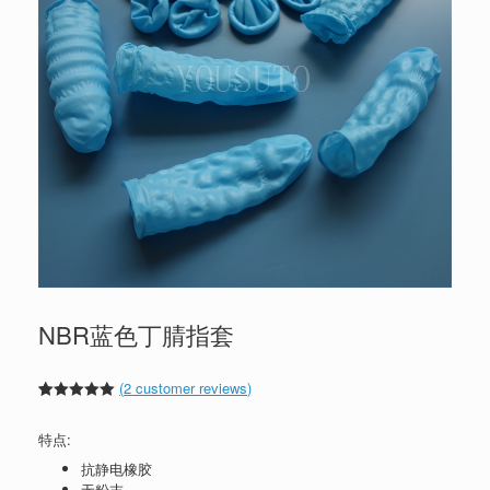
NBR蓝色丁腈指套
(
2
customer reviews)
Rated
2
5.00
out of 5
特点:
based on
customer
抗静电橡胶
ratings
无粉末