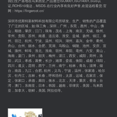
我们生产基地在马来西亚,产品通过ISO9001,ISO14001,SGS认
证,ROHS10项达，MSDS.在行业内享有良好声誉,欢迎远程看货.官
网：https://fingercot.cn/
深圳市优斯特新材料科技有限公司所研发、生产、销售的产品覆盖
了广泛的区域，如:珠三角，深圳，广州，东莞，惠州，中山，佛
山，顺德，肇庆，江门，珠海，茂名，上海、南京、无锡、徐州、
常州、贵阳、苏州、南通、连云港、淮安、盐城、扬州、镇江、泰
州、宿迁、杭州、宁波、温州、绍兴、湖州、嘉兴、金华、衢州、
舟山、台州、丽水、合肥、芜湖、马鞍山、铜陵、池州、安庆、宣
城、滁州、蚌埠、淮北、淮南、宿州、阜阳、亳州、六安、黄山，
海南，厦门，泉州，韶关，梅州，湛江，西安，咸阳，郑州，洛
阳，武汉，孝感，襄樊，长沙，湘潭，娄底，衡阳，成都，绵阳，
四川，遵义，昆明，西宁，兰州，南宁，桂林，青岛，淄博，烟
台，南昌，九江，合肥, 杭州，义乌，宁波，温州，张家港，哈尔
滨，牡丹江，吉林，长春，呼和浩特，太原，运城，石家庄，保
定，张家口，承德，廊坊，衡水，北京，天津，重庆，香港，台
湾，澳门，东南亚，日本，韩国，越南，菲律宾，美国，马来西
亚，加拿大，朝鲜，美国, 阿拉伯等。