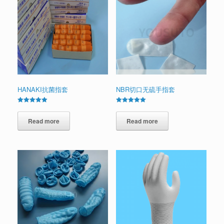
HANAKI抗菌指套
NBR切口无硫手指套
Rated
Rated
5.00
5.00
out of 5
Read more
out of 5
Read more