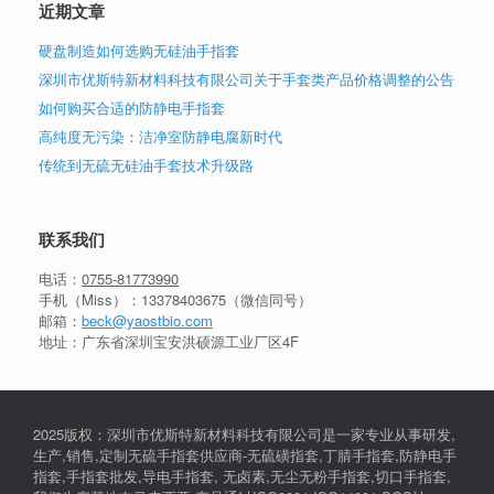
近期文章
硬盘制造如何选购无硅油手指套
深圳市优斯特新材料科技有限公司关于手套类产品价格调整的公告
如何购买合适的防静电手指套
高纯度无污染：洁净室防静电腐新时代
传统到无硫无硅油手套技术升级路
联系我们
电话：
0755-81773990
手机（Miss）：
13378403675
（微信同号）
邮箱：
beck@yaostbio.com
地址：广东省深圳宝安洪硕源工业厂区4F
2025版权：深圳市优斯特新材料科技有限公司是一家专业从事研发,
生产,销售,定制无硫手指套供应商-无硫磺指套,丁腈手指套,防静电手
指套,手指套批发,导电手指套, 无卤素,无尘无粉手指套,切口手指套,