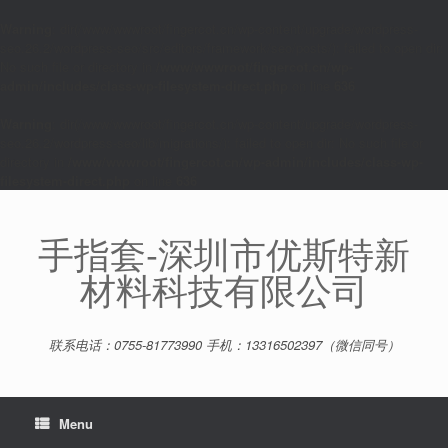
Warning
: dir(/www/wwwroot/fingercot.cn/wp-content/upgrade/wordpress-
seo.26.2/wordpress-seo/src/editors/framework/seo/posts/): failed to open dir:
No such file or directory in
/www/wwwroot/fingercot.cn/wp-
admin/includes/class-wp-filesystem-direct.php
on line
636
Warning
: dir(/www/wwwroot/fingercot.cn/wp-content/upgrade/wordpress-
seo.26.2/wordpress-seo/lib/migrations/): failed to open dir: No such file or
directory in
/www/wwwroot/fingercot.cn/wp-admin/includes/class-wp-
filesystem-direct.php
on line
636
Skip
to
content
手指套-深圳市优斯特新
材料科技有限公司
联系电话：0755-81773990 手机：13316502397（微信同号）
Menu