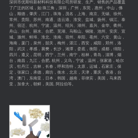
深圳市优斯特新材料科技有限公司所研发、生产、销售的产品覆盖
了广泛的区域，如:珠三角，深圳，广州，东莞，惠州，中山，佛
山，顺德，肇庆，江门，珠海，茂名，上海、南京、无锡、徐州、
常州、贵阳、苏州、南通、连云港、淮安、盐城、扬州、镇江、泰
州、宿迁、杭州、宁波、温州、绍兴、湖州、嘉兴、金华、衢州、
舟山、台州、丽水、合肥、芜湖、马鞍山、铜陵、池州、安庆、宣
城、滁州、蚌埠、淮北、淮南、宿州、阜阳、亳州、六安、黄山，
海南，厦门，泉州，韶关，梅州，湛江，西安，咸阳，郑州，洛
阳，武汉，孝感，襄樊，长沙，湘潭，娄底，衡阳，成都，绵阳，
四川，遵义，昆明，西宁，兰州，南宁，桂林，青岛，淄博，烟
台，南昌，九江，合肥, 杭州，义乌，宁波，温州，张家港，哈尔
滨，牡丹江，吉林，长春，呼和浩特，太原，运城，石家庄，保
定，张家口，承德，廊坊，衡水，北京，天津，重庆，香港，台
湾，澳门，东南亚，日本，韩国，越南，菲律宾，美国，马来西
亚，加拿大，朝鲜，美国, 阿拉伯等。