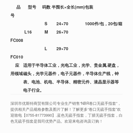
品
型号
码数
半围长×全长(mm)
包装
号
S
24×70
1000件/包，20包/箱
L16
M
26×70
FC008
L
29×70
FC010
应
适用于半导体工业，光电工业，光学、贵金属,硬盘，
用领域
磁头，光学元器件，电子元器件，半导体生产线，钟
表、电池、机电、半导体、精密元件、液晶显示器等
电子行业。
深圳市优斯特商贸有限公司专业生产销售“NBR卷口无硫手指套”，
提供相关产品规格参数及图片了解！了解更多“卷口无硫手指套”欢
迎致电【
0755-81773990
】.蓝色无硫手指套，丁腈无硫手指套，白
色无硫手指套是我司优势产品。欢迎来电咨询及订购！