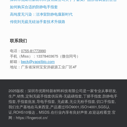
如何购买合适的防静电手指套
高纯度无污染：洁净室防静电腐新时代
传统到无硫无硅油手套技术升级路
联系我们
电话：
0755-81773990
手机（Miss）：
13378403675
（微信同号）
邮箱：
beck@yaostbio.com
地址：广东省深圳宝安洪硕源工业厂区4F
2025版权：深圳市优斯特新材料科技有限公司是一家专业从事研发,
生产,销售,定制无硫手指套供应商-无硫磺指套,丁腈手指套,防静电手
指套,手指套批发,导电手指套, 无卤素,无尘无粉手指套,切口手指套,
我们生产基地在马来西亚,产品通过ISO9001,ISO14001,SGS认
证,ROHS10项达，MSDS.在行业内享有良好声誉,欢迎远程看货.官
网：https://fingercot.cn/