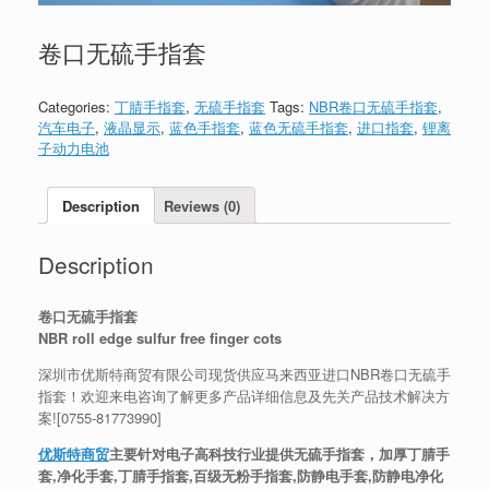
卷口无硫手指套
Categories:
丁腈手指套
,
无硫手指套
Tags:
NBR卷口无硫手指套
,
汽车电子
,
液晶显示
,
蓝色手指套
,
蓝色无硫手指套
,
进口指套
,
锂离
子动力电池
Description
Reviews (0)
Description
卷口无硫手指套
NBR roll edge sulfur free finger cots
深圳市优斯特商贸有限公司现货供应马来西亚进口NBR卷口无硫手
指套！欢迎来电咨询了解更多产品详细信息及先关产品技术解决方
案![
0755-81773990
]
优斯特商贸
主要针对电子高科技行业提供无硫手指套，加厚丁腈手
套,净化手套,丁腈手指套,百级无粉手指套,防静电手套,防静电净化