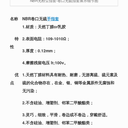
NBR无粉尘指套-卷口无硫指套展示细节图
名称
NBR卷口无硫
手指套
1.材质：天然丁腈or乳胶
特
2.表面电阻：109-1010Ω；
性
3.厚度：0.12mm；
4.摩擦残留电压 lt;100v。
优
1.天然丁腈材料具有耐热、耐磨，无游离硫、硫元素及
点
硫的化合物存在，在金、银、铜等金属原件无腐蚀和
无污染；
2.不含硅油、增塑剂、邻苯二甲酸酯类；
3.灵巧，细致，平滑，卷边或不卷边，穿戴舒适。
4.不含硅油、增塑剂、邻苯二甲酸酯类；