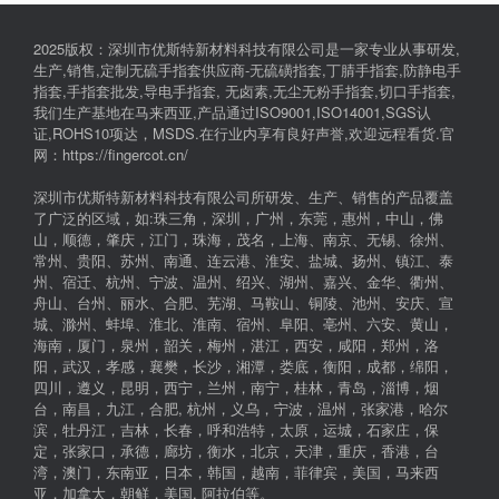
2025版权：深圳市优斯特新材料科技有限公司是一家专业从事研发,
生产,销售,定制无硫手指套供应商-无硫磺指套,丁腈手指套,防静电手
指套,手指套批发,导电手指套, 无卤素,无尘无粉手指套,切口手指套,
我们生产基地在马来西亚,产品通过ISO9001,ISO14001,SGS认
证,ROHS10项达，MSDS.在行业内享有良好声誉,欢迎远程看货.官
网：https://fingercot.cn/
深圳市优斯特新材料科技有限公司所研发、生产、销售的产品覆盖
了广泛的区域，如:珠三角，深圳，广州，东莞，惠州，中山，佛
山，顺德，肇庆，江门，珠海，茂名，上海、南京、无锡、徐州、
常州、贵阳、苏州、南通、连云港、淮安、盐城、扬州、镇江、泰
州、宿迁、杭州、宁波、温州、绍兴、湖州、嘉兴、金华、衢州、
舟山、台州、丽水、合肥、芜湖、马鞍山、铜陵、池州、安庆、宣
城、滁州、蚌埠、淮北、淮南、宿州、阜阳、亳州、六安、黄山，
海南，厦门，泉州，韶关，梅州，湛江，西安，咸阳，郑州，洛
阳，武汉，孝感，襄樊，长沙，湘潭，娄底，衡阳，成都，绵阳，
四川，遵义，昆明，西宁，兰州，南宁，桂林，青岛，淄博，烟
台，南昌，九江，合肥, 杭州，义乌，宁波，温州，张家港，哈尔
滨，牡丹江，吉林，长春，呼和浩特，太原，运城，石家庄，保
定，张家口，承德，廊坊，衡水，北京，天津，重庆，香港，台
湾，澳门，东南亚，日本，韩国，越南，菲律宾，美国，马来西
亚，加拿大，朝鲜，美国, 阿拉伯等。