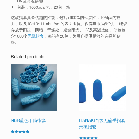
UV及高温接触
包装：1000pcs/包，20包一箱
这款指套具备优越的性能，包括>600%的延展性，10Mpa的拉
力，以及10e10~11 ohm/sq.的表面阻抗。保存期限为6个月，建议
存放于阴凉、阴暗、干燥处，避免阳光、UV及高温接触。每包包
含1000个
无硫指套
，每箱有20包，为用户提供足够的选择和储
备。
Related products
NBR蓝色丁腈指套
HANAKI百级无硫手指套
无硫指套
Rated