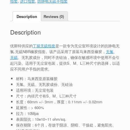
指套
,
进口指套
,
防静电无硫手指套
Description
Reviews (0)
Description
优斯特供应的
丁腈无硫指套
是一款专为无尘室环境设计的抗静电无
氯.无硫NBR橡胶指套。该产品采用了原装马来西亚橡胶，
无氯
、
无硫
、无乳胶成分，同时不含硅油，确保在敏感环境中使用不会引
起污染。适用于无尘室包装，提供S、M、L三种尺寸的选择，以适
应不同用户手指的需求。
材料：马来西亚原装橡胶
无氯、无硫、无乳胶成份、无硅油
适用环境：无尘室包装
尺寸：内径尺寸有S、M、L三种尺寸
长度：60mm +/- 3mm，厚度：0.11mm +/- 0.02mm
延展性：> 600%
拉力：10Mpa
表面阻抗：10e10~11 ohm/sq.
保存期限：6个月，存放于阴凉、阴暗、干燥处，避免阳光、