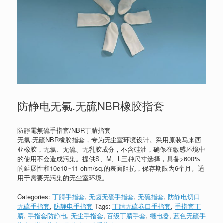
防静电无氯.无硫NBR橡胶指套
防靜電無硫手指套/NBR丁腈指套
无氯.无硫NBR橡胶指套，专为无尘室环境设计。采用原装马来西
亚橡胶，无氯、无硫、无乳胶成分，不含硅油，确保在敏感环境中
的使用不会造成污染。提供S、M、L三种尺寸选择，具备>600%
的延展性和10e10~11 ohm/sq.的表面阻抗，保存期限为6个月。适
用于需要无污染的无尘室环境。
Categories:
丁腈手指套
,
无卤无硫手指套
,
无硫指套
,
防静电切口
无硫手指套
,
防静电手指套
Tags:
丁腈无硫卷口手指套
,
手指套丁
腈
,
手指套防静电
,
无尘手指套
,
百级丁腈手套
,
继电器
,
蓝色无硫手