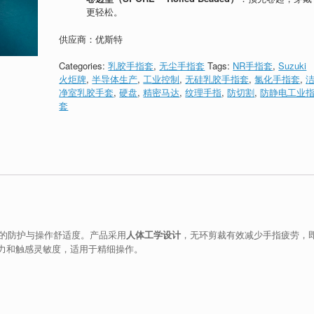
更轻松。
供应商：优斯特
Categories:
乳胶手指套
,
无尘手指套
Tags:
NR手指套
,
Suzuki
火炬牌
,
半导体生产
,
工业控制
,
无硅乳胶手指套
,
氯化手指套
,
净室乳胶手套
,
硬盘
,
精密马达
,
纹理手指
,
防切割
,
防静电工业
套
的防护与操作舒适度。产品采用
人体工学设计
，无环剪裁有效减少手指疲劳，
力和触感灵敏度，适用于精细操作。
。