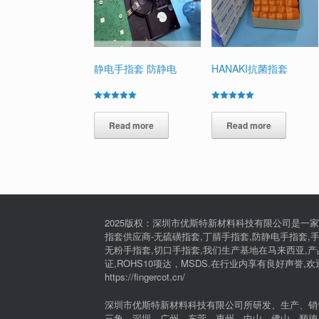
静电手指套 防静电
HANAKI抗菌指套
Rated
Rated
5.00
5.00
out of 5
Read more
out of 5
Read more
2025版权：深圳市优斯特新材料科技有限公司是一家
指套供应商-无硫磺指套,丁腈手指套,防静电手指套,手
无粉手指套,切口手指套,我们生产基地在马来西亚,产品通过I
证,ROHS10项达，MSDS.在行业内享有良好声誉,
https://fingercot.cn/
深圳市优斯特新材料科技有限公司所研发、生产、销
三角，深圳，广州，东莞，惠州，中山，佛山，顺德