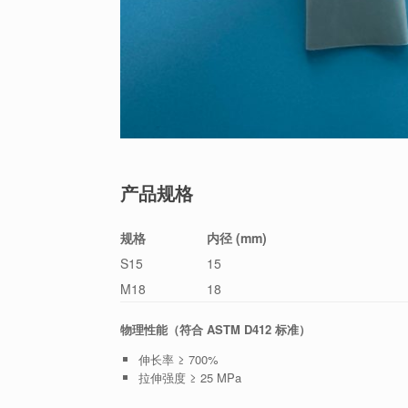
产品规格
规格
内径 (mm)
S15
15
M18
18
物理性能（符合 ASTM D412 标准）
伸长率 ≥ 700%
拉伸强度 ≥ 25 MPa