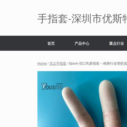
Skip
to
content
手指套-深圳市优斯
首页
产品中心
重点行业
Home
/
无尘手指套
/ Spore 切口乳胶指套 – 精密行业理想