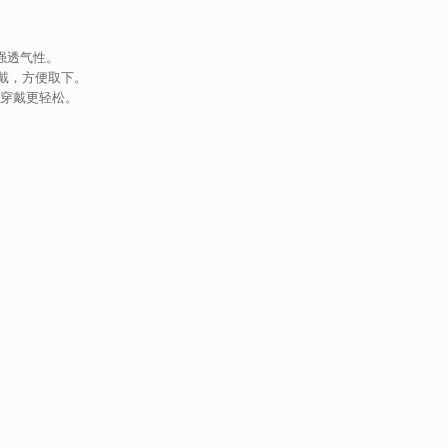
强透气性。
戴，方便取下。
穿戴更轻松。