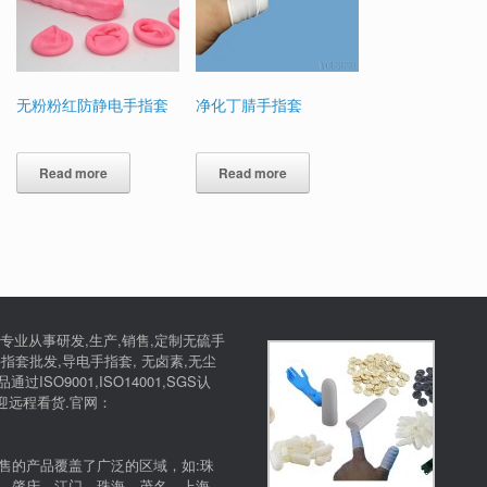
无粉粉红防静电手指套
净化丁腈手指套
Read more
Read more
专业从事研发,生产,销售,定制无硫手
指套批发,导电手指套, 无卤素,无尘
SO9001,ISO14001,SGS认
欢迎远程看货.官网：
售的产品覆盖了广泛的区域，如:珠
，肇庆，江门，珠海，茂名，上海、