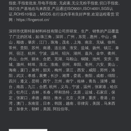
指套,手指套批发,导电手指套, 无卤素,无尘无粉手指套,切口手指套,
我们生产基地在马来西亚,产品通过ISO9001,ISO14001,SGS认
证,ROHS10项达，MSDS.在行业内享有良好声誉,欢迎远程看货.官
网：https://fingercot.cn/
深圳市优斯特新材料科技有限公司所研发、生产、销售的产品覆盖
了广泛的区域，如:珠三角，深圳，广州，东莞，惠州，中山，佛
山，顺德，肇庆，江门，珠海，茂名，上海、南京、无锡、徐州、
常州、贵阳、苏州、南通、连云港、淮安、盐城、扬州、镇江、泰
州、宿迁、杭州、宁波、温州、绍兴、湖州、嘉兴、金华、衢州、
舟山、台州、丽水、合肥、芜湖、马鞍山、铜陵、池州、安庆、宣
城、滁州、蚌埠、淮北、淮南、宿州、阜阳、亳州、六安、黄山，
海南，厦门，泉州，韶关，梅州，湛江，西安，咸阳，郑州，洛
阳，武汉，孝感，襄樊，长沙，湘潭，娄底，衡阳，成都，绵阳，
四川，遵义，昆明，西宁，兰州，南宁，桂林，青岛，淄博，烟
台，南昌，九江，合肥, 杭州，义乌，宁波，温州，张家港，哈尔
滨，牡丹江，吉林，长春，呼和浩特，太原，运城，石家庄，保
定，张家口，承德，廊坊，衡水，北京，天津，重庆，香港，台
湾，澳门，东南亚，日本，韩国，越南，菲律宾，美国，马来西
亚，加拿大，朝鲜，美国, 阿拉伯等。