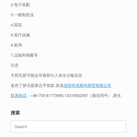
2.电子装配
3.一般制造业
4.医院
5.医疗设施
6.邮局
7.运输和储蓄等
注意
天然乳胶可能会导致部分人发生过敏反应
蓝色丁腈无硫卷边手指套,首选
深圳市优斯特商贸有限公司
联系电话
：+86-755-81773990,13316502397（微信同号）,黄生.
搜索
Search
for: