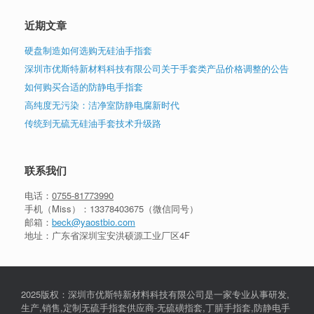
近期文章
硬盘制造如何选购无硅油手指套
深圳市优斯特新材料科技有限公司关于手套类产品价格调整的公告
如何购买合适的防静电手指套
高纯度无污染：洁净室防静电腐新时代
传统到无硫无硅油手套技术升级路
联系我们
电话：
0755-81773990
手机（Miss）：
13378403675
（微信同号）
邮箱：
beck@yaostbio.com
地址：广东省深圳宝安洪硕源工业厂区4F
2025版权：深圳市优斯特新材料科技有限公司是一家专业从事研发,
生产,销售,定制无硫手指套供应商-无硫磺指套,丁腈手指套,防静电手