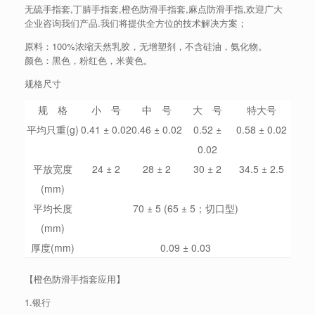
无硫手指套,丁腈手指套,橙色防滑手指套,麻点防滑手指,欢迎广大
企业咨询我们产品.我们将提供全方位的技术解决方案；
原料：100%浓缩天然乳胶，无增塑剂，不含硅油，氨化物。
颜色：黑色，粉红色，米黄色。
规格尺寸
规 格
小 号
中 号
大 号
特大号
平均只重(g)
0.41 ± 0.02
0.46 ± 0.02
0.52 ±
0.58 ± 0.02
0.02
平放宽度
24 ± 2
28 ± 2
30 ± 2
34.5 ± 2.5
(mm)
平均长度
70 ± 5 (65 ± 5；切口型)
(mm)
厚度(mm)
0.09 ± 0.03
【橙色防滑手指套应用】
1.银行