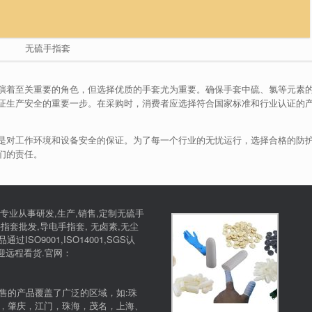
无硫手指套
演着至关重要的角色，但选择优质的手套尤为重要。确保手套中硫、氯等元素
证生产安全的重要一步。在采购时，消费者应选择符合国家标准和行业认证的
是对工作环境和设备安全的保证。为了每一个行业的无忧运行，选择合格的防
们的责任。
专业从事研发,生产,销售,定制无硫手
指套批发,导电手指套, 无卤素,无尘
SO9001,ISO14001,SGS认
欢迎远程看货.官网：
售的产品覆盖了广泛的区域，如:珠
，肇庆，江门，珠海，茂名，上海、