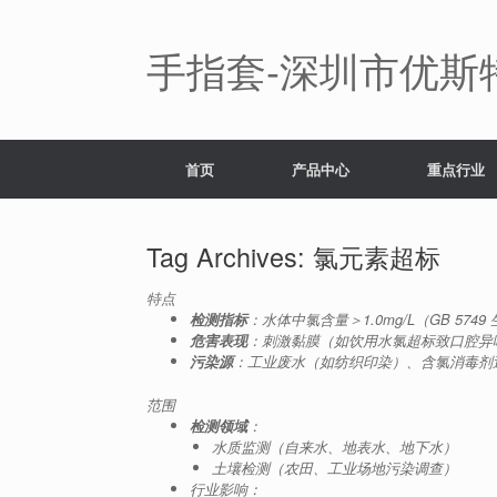
Skip
to
content
手指套-深圳市优斯
首页
产品中心
重点行业
Tag Archives:
氯元素超标
特点
检测指标
：水体中氯含量＞1.0mg/L（GB 5749
危害表现
：刺激黏膜（如饮用水氯超标致口腔异
污染源
：工业废水（如纺织印染）、含氯消毒剂
范围
检测领域
：
水质监测（自来水、地表水、地下水）
土壤检测（农田、工业场地污染调查）
行业影响：