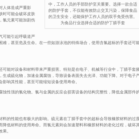
中，工作人员的手部防护至关重要。选择一款合适
对人体造成严重影
的防护手套，不仅能有效防止交叉污染，保障食品
肤时可能会破坏皮肤
的卫生安全，还能保护工作人员的双手免受伤害。
，氯元素可能加剧伤
为食品行业选择合适的防护丁腈手套
气可能引起呼吸道严
困难，甚至危及生命。在一些如游泳池的特殊场合，使用含氯超标的手套还可
还可能对设备和材料带来严重损害。特别是在电子、机械等行业中，丁腈手套
，生成硫化物，加速金属腐蚀，导致设备表面失去光泽、功能下降。对于电子
会影响其性能，甚至可能缩短设备使用寿命。
腐蚀性强的氯化物。氯与金属的反应会损害设备的结构完整性，降低金属部件
材料的性能也有极大的影响。硫元素在丁腈手套中的超标会导致橡胶材料的过
而降低材料的使用寿命。而氯元素则会加速塑料和橡胶材料的老化过程，破坏
效果。