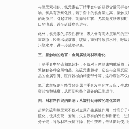
与硫元素相似，氯元素在丁腈手套中的超标含量同样会
响。氯具有强氧化性，若手套中的氯含量过高，接触皮
的角质层，引起红肿、刺痛等症状。尤其是皮肤破损时
口的痛感，甚至延缓愈合进程。
此外，氯元素的挥发性极强，吸入含有高浓度氯气的空
重刺激，轻则出现咳嗽、咳痰，重则导致肺水肿、呼吸
污染水质，进一步威胁健康。
三、接触物的危害：金属腐蚀与材料老化
丁腈手套中的硫和氯超标，不仅对人体健康构成威胁，
繁接触各种金属物品。若硫元素超标，它会与金属反应
品的金属引脚、医疗器械的精密部件等，这种腐蚀不仅
氯元素超标则可能导致金属与手套发生化学反应，生成
密封性和强度，从而影响整个设备的正常运作。
四、对材料性能的影响：从塑料到橡胶的老化加速
超标的硫和氯元素不仅对金属产生腐蚀作用，对高分子
硫化，使其变硬、变脆，失去原有的弹性和耐磨性，进
分子链，导致材料强度下降，韧性变差，最终影响使用