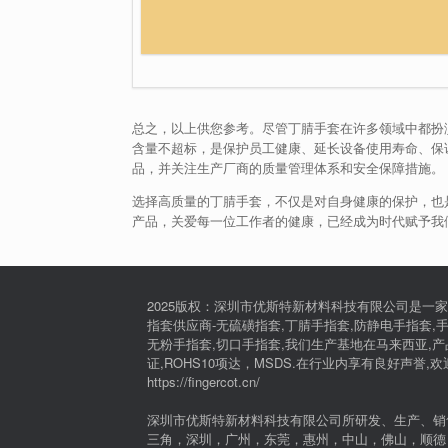
总之，以上供您参考。尽管丁腈手套在许多领域中都扮
含量不超标，是保护员工健康、延长设备使用寿命、保
品，并关注生产厂商的质量管理体系和安全保障措施。
选择高质量的丁腈手套，不仅是对自身健康的保护，也
产品，关爱每一位工作者的健康，已经成为时代赋予我
2025版权：深圳市优斯特新材料科技有限公司是一家
指套供应商-无硫磺指套,丁腈手指套,防静电手指套,手
无粉手指套,切口手指套,我们生产基地在马来西亚,产品通过I
证,ROHS10项达，MSDS.在行业内享有良好声誉,
https://fingercot.cn/
深圳市优斯特新材料科技有限公司所研发、生产、销
三角，深圳，广州，东莞，惠州，中山，佛山，顺德