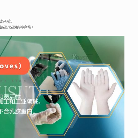
土壤环境）
如硫代硫酸钠中和）