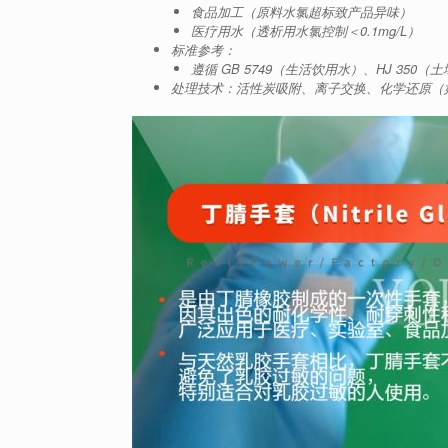
食品加工（原料水氯超标致产品异味）
医疗用水（透析用水氯控制＜0.1mg/L）
标准参考：
遵循 GB 5749（生活饮用水）、HJ 350（
处理技术：活性炭吸附、离子交换、化学还原（