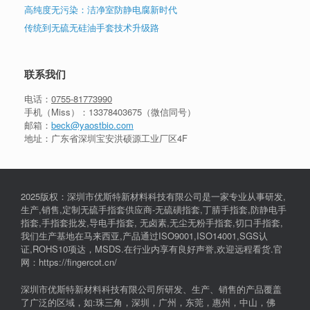
高纯度无污染：洁净室防静电腐新时代
传统到无硫无硅油手套技术升级路
联系我们
电话：
0755-81773990
手机（Miss）：
13378403675
（微信同号）
邮箱：
beck@yaostbio.com
地址：广东省深圳宝安洪硕源工业厂区4F
2025版权：深圳市优斯特新材料科技有限公司是一家专业从事研发,
生产,销售,定制无硫手指套供应商-无硫磺指套,丁腈手指套,防静电手
指套,手指套批发,导电手指套, 无卤素,无尘无粉手指套,切口手指套,
我们生产基地在马来西亚,产品通过ISO9001,ISO14001,SGS认
证,ROHS10项达，MSDS.在行业内享有良好声誉,欢迎远程看货.官
网：https://fingercot.cn/
深圳市优斯特新材料科技有限公司所研发、生产、销售的产品覆盖
了广泛的区域，如:珠三角，深圳，广州，东莞，惠州，中山，佛