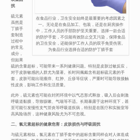
扰
硫元素
在食品行业，卫生安全始终是最重要的考虑因素之
虽然是
一。无论是在食品加工、包装，还是在厨房操作
丁腈手
中，工作人员的手部防护至关重要。选择一款合适
套制造
的防护手套，不仅能有效防止交叉污染，保障食品
过程中
的卫生安全，还能保护工作人员的双手免受伤害。
的常见
为食品行业选择合适的防护丁腈手套
成分，
但如果
硫的含量超标，可能带来一系列健康问题。特别是皮肤过敏反应，
对于皮肤敏感的人群尤为显著。长时间佩戴含有超标硫元素的手
套，皮肤可能出现瘙痒、红肿、丘疹等症状，严重时可能导致接触
性皮炎，影响工作和生活质量。
此外，硫元素也可能在封闭环境中以气态形式释放，吸入后会刺激
呼吸道黏膜，导致咳嗽、气喘等不适。长期暴露于这种环境下，甚
至可能引发慢性支气管炎等呼吸道疾病，特别是在医疗和实验室等
高风险场所，这种健康风险尤为不可忽视。
二、氯元素超标的健康危害：皮肤损伤与呼吸困扰
与硫元素相似，氯元素在丁腈手套中的超标含量同样会对人体造成