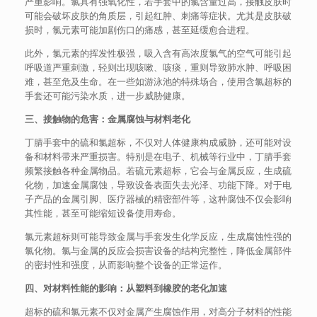
严重影响。氯具有强氧化性，若手套中的氯含量过高，接触皮肤时
可能会破坏皮肤的角质层，引起红肿、刺痛等症状。尤其是皮肤破
损时，氯元素可能加剧伤口的痛感，甚至延缓愈合进程。
此外，氯元素的挥发性极强，吸入含有高浓度氯气的空气可能引起
呼吸道严重刺激，轻则出现咳嗽、咳痰，重则导致肺水肿、呼吸困
难，甚至危及生命。在一些如游泳池的特殊场合，使用含氯超标的
手套还可能污染水质，进一步威胁健康。
三、接触物的危害：金属腐蚀与材料老化
丁腈手套中的硫和氯超标，不仅对人体健康构成威胁，还可能对设
备和材料带来严重损害。特别是在电子、机械等行业中，丁腈手套
频繁接触各种金属物品。若硫元素超标，它会与金属反应，生成硫
化物，加速金属腐蚀，导致设备表面失去光泽、功能下降。对于电
子产品的金属引脚、医疗器械的精密部件等，这种腐蚀不仅会影响
其性能，甚至可能缩短设备使用寿命。
氯元素超标则可能导致金属与手套发生化学反应，生成腐蚀性强的
氯化物。氯与金属的反应会损害设备的结构完整性，降低金属部件
的密封性和强度，从而影响整个设备的正常运作。
四、对材料性能的影响：从塑料到橡胶的老化加速
超标的硫和氯元素不仅对金属产生腐蚀作用，对高分子材料的性能