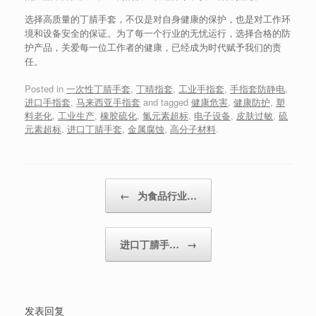
选择高质量的丁腈手套，不仅是对自身健康的保护，也是对工作环
境和设备安全的保证。为了每一个行业的无忧运行，选择合格的防
护产品，关爱每一位工作者的健康，已经成为时代赋予我们的责
任。
Posted in
一次性丁腈手套
,
丁晴指套
,
工业手指套
,
手指套防静电
,
进口手指套
,
马来西亚手指套
and tagged
健康危害
,
健康防护
,
塑
料老化
,
工业生产
,
橡胶硫化
,
氯元素超标
,
电子设备
,
皮肤过敏
,
硫
元素超标
,
进口丁腈手套
,
金属腐蚀
,
高分子材料
.
Post navigation
←
为食品行业…
进口丁腈手…
→
发表回复