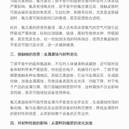
与硫元素相似，氯元素在丁腈手套中的超标含量同样会对人体造成
严重影响。氯具有强氧化性，若手套中的氯含量过高，接触皮肤时
可能会破坏皮肤的角质层，引起红肿、刺痛等症状。尤其是皮肤破
损时，氯元素可能加剧伤口的痛感，甚至延缓愈合进程。
此外，氯元素的挥发性极强，吸入含有高浓度氯气的空气可能引起
呼吸道严重刺激，轻则出现咳嗽、咳痰，重则导致肺水肿、呼吸困
难，甚至危及生命。在一些如游泳池的特殊场合，使用含氯超标的
手套还可能污染水质，进一步威胁健康。
三、接触物的危害：金属腐蚀与材料老化
丁腈手套中的硫和氯超标，不仅对人体健康构成威胁，还可能对设
备和材料带来严重损害。特别是在电子、机械等行业中，丁腈手套
频繁接触各种金属物品。若硫元素超标，它会与金属反应，生成硫
化物，加速金属腐蚀，导致设备表面失去光泽、功能下降。对于电
子产品的金属引脚、医疗器械的精密部件等，这种腐蚀不仅会影响
其性能，甚至可能缩短设备使用寿命。
氯元素超标则可能导致金属与手套发生化学反应，生成腐蚀性强的
氯化物。氯与金属的反应会损害设备的结构完整性，降低金属部件
的密封性和强度，从而影响整个设备的正常运作。
四、对材料性能的影响：从塑料到橡胶的老化加速