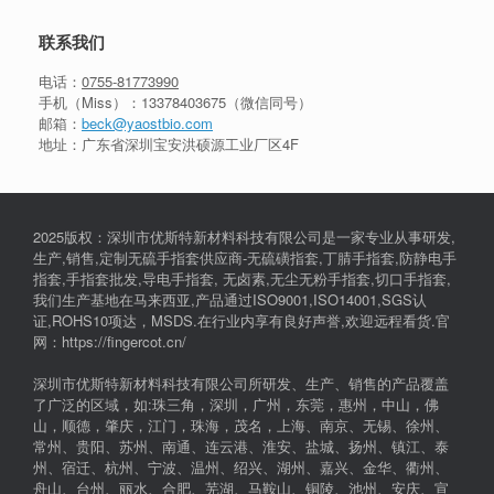
联系我们
电话：
0755-81773990
手机（Miss）：
13378403675
（微信同号）
邮箱：
beck@yaostbio.com
地址：广东省深圳宝安洪硕源工业厂区4F
2025版权：深圳市优斯特新材料科技有限公司是一家专业从事研发,
生产,销售,定制无硫手指套供应商-无硫磺指套,丁腈手指套,防静电手
指套,手指套批发,导电手指套, 无卤素,无尘无粉手指套,切口手指套,
我们生产基地在马来西亚,产品通过ISO9001,ISO14001,SGS认
证,ROHS10项达，MSDS.在行业内享有良好声誉,欢迎远程看货.官
网：https://fingercot.cn/
深圳市优斯特新材料科技有限公司所研发、生产、销售的产品覆盖
了广泛的区域，如:珠三角，深圳，广州，东莞，惠州，中山，佛
山，顺德，肇庆，江门，珠海，茂名，上海、南京、无锡、徐州、
常州、贵阳、苏州、南通、连云港、淮安、盐城、扬州、镇江、泰
州、宿迁、杭州、宁波、温州、绍兴、湖州、嘉兴、金华、衢州、
舟山、台州、丽水、合肥、芜湖、马鞍山、铜陵、池州、安庆、宣