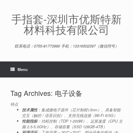
Skip
to
content
手指套-深圳市优斯特新
材料科技有限公司
联系电话：0755-81773990 手机：13316502397（微信同号）
Menu
Tag Archives:
电子设备
特点
技术属性
：集成微电子器件（芯片制程≤5nm）、具备智能
交互（触控 / 语音识别）、支持无线连接（Wi-Fi 6/5G）
性能指标
：功耗控制（TDP 1-200W）、运算速度（CPU 主
频 2.5-5.0GHz）、存储容量（SSD 128GB-4TB）
环境适应
：工作温度 – 20℃~70℃，部分设备抗振动（5-