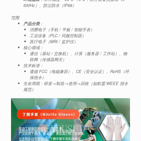
500Hz）、防尘防水（IP68）
范围
产品分类
：
消费电子（手机 / 平板 / 智能手表）
工业设备（PLC / 伺服控制器）
医疗电子（MRI / 监护仪）
核心领域：
通信（基站 / 交换机）、计算（服务器 / 工作站）、物
联网（传感器网关）
技术标准：
遵循 FCC（电磁兼容）、CE（安全认证）、RoHS（环
保指令）
生命周期：研发→制造→使用→回收（如欧盟 WEEE 指令
规范）