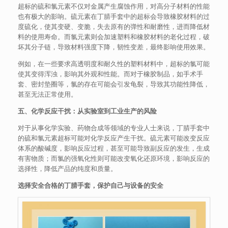
超标的硫和氯元素不仅对金属产生腐蚀作用，对高分子材料的性能
也有极大的影响。硫元素在丁腈手套中的超标会导致橡胶材料的过
度硫化，使其变硬、变脆，失去原有的弹性和耐磨性，进而降低材
料的使用寿命。而氯元素则会加速塑料和橡胶材料的老化过程，破
坏其分子链，导致材料强度下降，韧性变差，最终影响使用效果。
例如，在一些要求高透明度和耐久性的塑料材料中，超标的氯可能
使其变得浑浊，影响其外观和性能。而对于橡胶制品，如手术手
套、密封垫圈等，氯的存在可能会引发龟裂，导致其功能性降低，
甚至无法正常使用。
五、化学反应干扰：从实验室到工业生产的风险
对于从事化学实验、药物合成等领域的专业人士来说，丁腈手套中
的硫和氯元素超标可能对化学反应产生干扰。硫元素可能改变反应
体系的酸碱度，影响反应过程，甚至可能导致副反应的发生，生成
有害物质；而氯的强氧化性则可能改变氧化还原环境，影响反应的
选择性，降低产品的纯度和质量。
选择安全合格的丁腈手套，保护自己与设备的安全