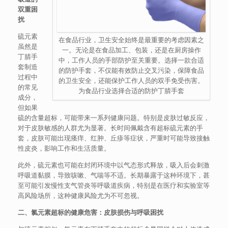
双重困
扰
硫元素
在食品行业，卫生安全始终是最重要的考虑因素之
虽然是
一。无论是在食品加工、包装，还是在厨房操作
丁腈手
中，工作人员的手部防护至关重要。选择一款合适
套制造
的防护手套，不仅能有效防止交叉污染，保障食品
过程中
的卫生安全，还能保护工作人员的双手免受伤害。
的常见
为食品行业选择合适的防护丁腈手套
成分，
但如果
硫的含量超标，可能带来一系列健康问题。特别是皮肤过敏反应，
对于皮肤敏感的人群尤为显著。长时间佩戴含有超标硫元素的手
套，皮肤可能出现瘙痒、红肿、丘疹等症状，严重时可能导致接触
性皮炎，影响工作和生活质量。
此外，硫元素也可能在封闭环境中以气态形式释放，吸入后会刺激
呼吸道黏膜，导致咳嗽、气喘等不适。长期暴露于这种环境下，甚
至可能引发慢性支气管炎等呼吸道疾病，特别是在医疗和实验室等
高风险场所，这种健康风险尤为不可忽视。
二、氯元素超标的健康危害：皮肤损伤与呼吸困扰