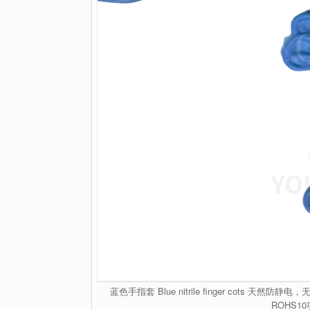
蓝色手指套 Blue nitrile finger cots
ROHS