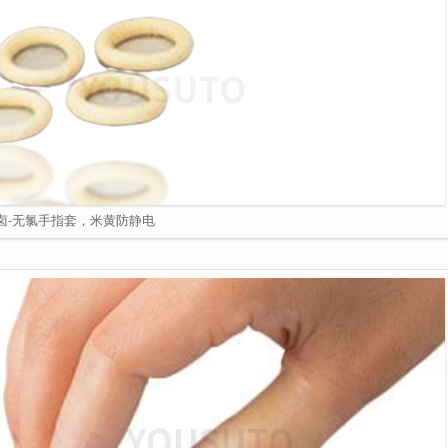
卤-无氯手指套，米黄防静电