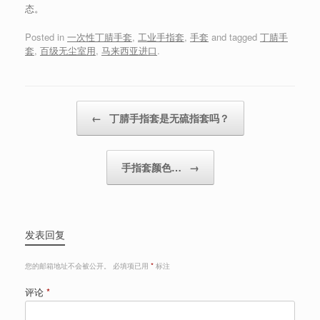
态。
Posted in
一次性丁腈手套
,
工业手指套
,
手套
and tagged
丁腈手
套
,
百级无尘室用
,
马来西亚进口
.
Post navigation
←
丁腈手指套是无硫指套吗？
手指套颜色…
→
发表回复
您的邮箱地址不会被公开。
必填项已用
*
标注
评论
*