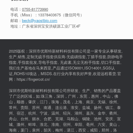
电话：
0755-81773990
手机（Miss）：
13378403675
（微信同号）
邮箱：
beck@yaostbio.com
地址：广东省深圳宝安洪硕源工业厂区4F
2025版权：深圳市优斯特新材料科技有限公司是一家专业从事研发,
生产,销售,定制无硫手指套供应商-无硫磺指套,丁腈手指套,防静电手
指套,手指套批发,导电手指套, 无卤素,无尘无粉手指套,切口手指套,
我们生产基地在马来西亚,产品通过ISO9001,ISO14001,SGS认
证,ROHS10项达，MSDS.在行业内享有良好声誉,欢迎远程看货.官
网：https://fingercot.cn/
深圳市优斯特新材料科技有限公司所研发、生产、销售的产品覆盖
了广泛的区域，如:珠三角，深圳，广州，东莞，惠州，中山，佛
山，顺德，肇庆，江门，珠海，茂名，上海、南京、无锡、徐州、
常州、贵阳、苏州、南通、连云港、淮安、盐城、扬州、镇江、泰
州、宿迁、杭州、宁波、温州、绍兴、湖州、嘉兴、金华、衢州、
舟山、台州、丽水、合肥、芜湖、马鞍山、铜陵、池州、安庆、宣
城、滁州、蚌埠、淮北、淮南、宿州、阜阳、亳州、六安、黄山，
海南，厦门，泉州，韶关，梅州，湛江，西安，咸阳，郑州，洛