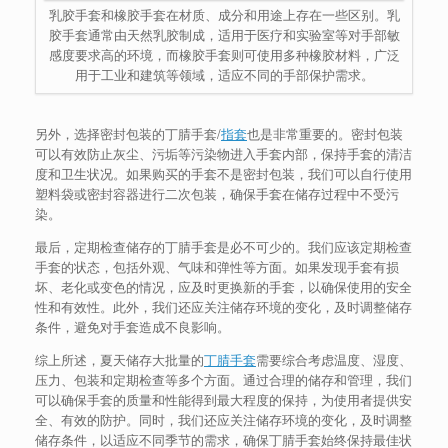
乳胶手套和橡胶手套在材质、成分和用途上存在一些区别。乳
胶手套通常由天然乳胶制成，适用于医疗和实验室等对手部敏
感度要求高的环境，而橡胶手套则可使用多种橡胶材料，广泛
用于工业和建筑等领域，适应不同的手部保护需求。
另外，选择密封包装的丁腈手套/
指套
也是非常重要的。密封包装
可以有效防止灰尘、污垢等污染物进入手套内部，保持手套的清洁
度和卫生状况。如果购买的手套不是密封包装，我们可以自行使用
塑料袋或密封容器进行二次包装，确保手套在储存过程中不受污
染。
最后，定期检查储存的丁腈手套是必不可少的。我们应该定期检查
手套的状态，包括外观、气味和弹性等方面。如果发现手套有损
坏、老化或变色的情况，应及时更换新的手套，以确保使用的安全
性和有效性。此外，我们还应关注储存环境的变化，及时调整储存
条件，避免对手套造成不良影响。
综上所述，夏天储存大批量的
丁腈手套
需要综合考虑温度、湿度、
压力、包装和定期检查等多个方面。通过合理的储存和管理，我们
可以确保手套的质量和性能得到最大程度的保持，为使用者提供安
全、有效的防护。同时，我们还应关注储存环境的变化，及时调整
储存条件，以适应不同季节的需求，确保丁腈手套始终保持最佳状