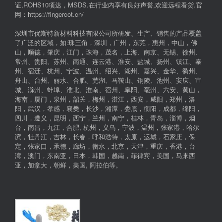
证,ROHS10项达，MSDS.在行业内享有良好声誉,欢迎远程看货.官
网：https://fingercot.cn/
深圳市优斯特新材料科技有限公司所研发、生产、销售的产品覆盖
了广泛的区域，如:珠三角，深圳，广州，东莞，惠州，中山，佛
山，顺德，肇庆，江门，珠海，茂名，上海、南京、无锡、徐州、
常州、贵阳、苏州、南通、连云港、淮安、盐城、扬州、镇江、泰
州、宿迁、杭州、宁波、温州、绍兴、湖州、嘉兴、金华、衢州、
舟山、台州、丽水、合肥、芜湖、马鞍山、铜陵、池州、安庆、宣
城、滁州、蚌埠、淮北、淮南、宿州、阜阳、亳州、六安、黄山，
海南，厦门，泉州，韶关，梅州，湛江，西安，咸阳，郑州，洛
阳，武汉，孝感，襄樊，长沙，湘潭，娄底，衡阳，成都，绵阳，
四川，遵义，昆明，西宁，兰州，南宁，桂林，青岛，淄博，烟
台，南昌，九江，合肥, 杭州，义乌，宁波，温州，张家港，哈尔
滨，牡丹江，吉林，长春，呼和浩特，太原，运城，石家庄，保
定，张家口，承德，廊坊，衡水，北京，天津，重庆，香港，台
湾，澳门，东南亚，日本，韩国，越南，菲律宾，美国，马来西
亚，加拿大，朝鲜，美国, 阿拉伯等。