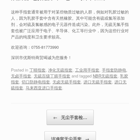
这种手指套通常被用于对某些物质过敏的人群，例如对乳胶过敏的
人，因为乳胶手套中含有天然橡胶。其中可能含有硫或氯等添加
剂，会对硫及氯敏感的电子元器件造成污染。此外，无硫无氯手指
套也被广泛应用于电子、半导体、化工等行业中，因为这些行业对
产品的纯度和卫生要求较高。
欢迎咨询：
0755-81773990
深圳市优斯特商贸竭诚为您服务！
Posted in
丁晴指套
,
净化无硫指套
,
工业用手指套
,
手指套防静电
,
无卤手指套
,
无硫百级丁腈手指套
and tagged
NBR无硫指套
,
乳胶
指套
,
切口防静电指套
,
无卤无硫手指套
,
进口无硫手指套
,
进口无
硫指套
,
马来西亚进口手指套
.
Post navigation
←
无尘手套检…
洁净室无尘手套
→