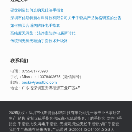
硬盘制造如何选购无硅油手指套
深圳市优斯特新材料科技有限公司关于手套类产品价格调整的公告
如何购买合适的防静电手指套
高纯度无污染：洁净室防静电腐新时代
传统到无硫无硅油手套技术升级路
联系我们
电话：
0755-81773990
手机（Miss）：
13378403675
（微信同号）
邮箱：
beck@yaostbio.com
地址：广东省深圳宝安洪硕源工业厂区4F
2025版权：深圳市优斯特新材料科技有限公司是一家专业从事研发,
生产,销售,定制无硫手指套供应商-无硫磺指套,丁腈手指套,防静电手
指套,手指套批发,导电手指套, 无卤素,无尘无粉手指套,切口手指套,
我们生产基地在马来西亚,产品通过ISO9001,ISO14001,SGS认