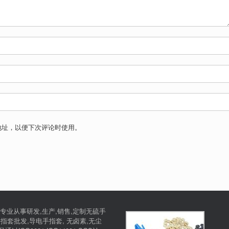
地址，以便下次评论时使用。
专业从事研发,生产,销售,定制无硫手
指套批发,导电手指套, 无卤素,无尘