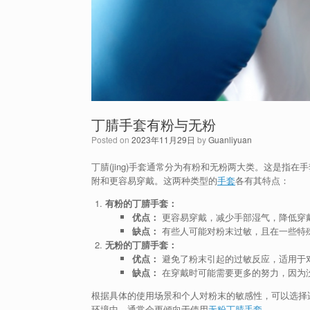
丁腈手套有粉与无粉
Posted on
2023年11月29日
by
Guanliyuan
丁腈(jing)手套通常分为有粉和无粉两大类。这是
附和更容易穿戴。这两种类型的
手套
各有其特点：
有粉的丁腈手套：
优点：
更容易穿戴，减少手部湿气，降低穿
缺点：
有些人可能对粉末过敏，且在一些特
无粉的丁腈手套：
优点：
避免了粉末引起的过敏反应，适用于
缺点：
在穿戴时可能需要更多的努力，因为
根据具体的使用场景和个人对粉末的敏感性，可以选择
环境中，通常会更倾向于使用
无粉丁腈手套
。