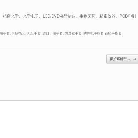
精密光学、光学电子、LCD/DVD液晶制造、生物医药、精密仪器、PCB印刷
晴手套
,
乳胶指套
,
无尘手套
,
进口丁腈手套
,
防过敏手套
,
防静电手指套 百级手指套
.
保护高精密…
→