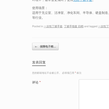
使用场景：
适用于无尘室、洁净室、净化车间、半导体、硬盘制造、
等行业。
Posted in
一次性丁腈手套
,
丁腈手指套 归档
and tagged
一次性丁
Post navigation
←
保障电子精…
发表回复
您的邮箱地址不会被公开。
必填项已用
*
标注
评论
*