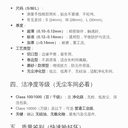
尺码（S/M/L）
：
测量手指根部周长，贴合不紧绷、不松垮。
常见直径：S (24mm)、M (28mm)、L (30mm)。
厚度
：
超薄（0.10~0.12mm）
：精密操作，触感好。
标准（0.12~0.14mm）
：通用型，平衡防护与灵活。
加厚（>0.14mm）
：耐磨，重工况。
工艺类型
：
切口型
：边缘平整，最常用。
卷边型
：不易滑落，适合长时间佩戴。
磨砂 / 防滑型
：增强抓力，防元件滑落。
无尘净化型
：低尘、低离子、无硅油，适配净化车间。
四、洁净度等级（无尘车间必看）
Class 100/1000（百 / 千级）
：选
净化级
，无粉、低发尘、清
洗包装。
Class 10000（万级）及以下：可选
普通工业级
。
关键
：确认
无硅油、无氨化物
，避免污染元器件。
五、质量鉴别（快速验好坏）