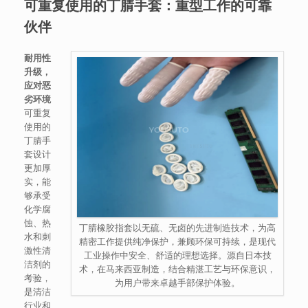
可重复使用的丁腈手套：重型工作的可靠
伙伴
耐用性
升级，
应对恶
劣环境
可重复
使用的
丁腈手
套设计
更加厚
实，能
够承受
化学腐
蚀、热
丁腈橡胶指套以无硫、无卤的先进制造技术，为高
水和刺
精密工作提供纯净保护，兼顾环保可持续，是现代
激性清
工业操作中安全、舒适的理想选择。源自日本技
洁剂的
术，在马来西亚制造，结合精湛工艺与环保意识，
考验，
为用户带来卓越手部保护体验。
是清洁
行业和