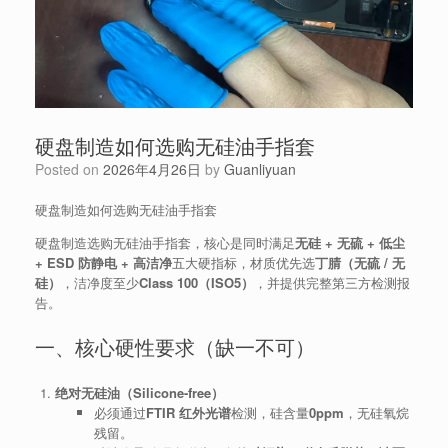
硬盘制造如何选购无硅油手指套
Posted on
2026年4月26日
by
Guanliyuan
硬盘制造如何选购无硅油手指套
硬盘制造选购无硅油手指套，核心是同时满足
无硅 + 无硫 + 低尘
+ ESD 防静电 + 高洁净
五大硬指标，材质优先选
丁腈（无硫 / 无
硅）
，洁净度至少
Class 100（ISO5）
，并提供完整第三方检测报
告。
一、核心硬性要求（缺一不可）
绝对无硅油（Silicone-free）
必须通过
FTIR 红外光谱
检测，硅含量
0ppm
，无硅氧烷
残留。