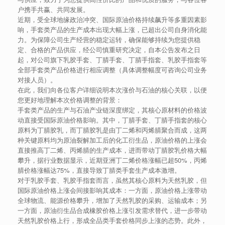
户携手共赢、共同发展。
近期，受全球地缘政治冲突、国际原油价格持续飙升等多重因素影
响，手套类产品的生产成本出现大幅上涨，已超出公司自身消化能
力。为保障公司生产经营的稳定运转，确保能够持续为您提供稳
定、合格的产品供应，经公司慎重研究决定，自本公告发布之日
起，对公司旗下乳胶手套、丁腈手套、丁腈手指套、乳胶手指套等
全部手套类产品价格进行相应调整（具体调整幅度可咨询公司业务
对接人员）。
在此，我们向各位客户详细说明本次涨价与石油的核心关联，以便
您更好地理解本次价格调整的背景：
手套类产品的生产与石油产业链深度绑定，其核心原材料的价格波
动直接受国际原油价格影响。其中，丁腈手套、丁腈手指套的核心
原料为丁腈胶乳，而丁腈胶乳是由丁二烯和丙烯腈聚合而成，这两
种关键原料均为原油裂解加工后的化工衍生品，原油价格的上涨会
直接推高丁二烯、丙烯腈的生产成本，进而带动丁腈胶乳价格大幅
攀升，据行业数据显示，近期亚洲丁二烯价格涨幅已超50%，丙烯
腈价格涨幅达75%，直接导致丁腈类手套生产成本激增。
对于乳胶手套、乳胶手指套而言，虽然其核心原料为天然乳胶，但
国际原油价格上涨会间接影响其成本：一方面，原油价格上涨带动
全球物流、能源价格攀升，增加了天然乳胶的采购、运输成本；另
一方面，原油衍生品合成橡胶价格上涨引发需求替代，进一步带动
天然乳胶价格上行，形成全品类手套价格同步上涨的态势。此外，