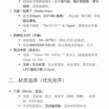
硅油会导致硬盘磁头 / 盘片
硅污染、磁介质脱落、读写
错误
，是致命缺陷。
无硫 / 低离子（Sulfur-free）
硫含量
0ppm（ICP-MS 检测）
，防止银 / 铜引脚、焊盘
硫化腐蚀
。
低离子残留：**Na⁺/K⁺/Cl⁻** 等≤
1ppm
，避免电化学腐
蚀。
防静电 ESD（关键）
表面电阻：
10⁶–10¹⁰Ω/□
（黑色 ESD 款最优）。
符合
ANSI/ESD S20.20
，防止静电击穿磁头、芯片。
高洁净度（低发尘）
等级：**Class 100（ISO5）** 及以上（硬盘组装常用
Class 10–100）。
无粉 / 无尘处理
：无尘室清洗、纯水漂洗、真空包装，
LPC 微粒计数≤0.5μm
。
二、材质选择（优先排序）
丁腈（Nitrile，首选）
无硫、无硅油、低尘、耐化学（酒精 / 丙酮）、抗穿
刺、ESD 稳定。
不含乳胶蛋白，
无过敏风险
，适合长时间作业。