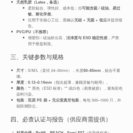
天然乳胶（Latex，备选）
柔软贴合、弹性好、成本低；但
可能含硫 / 硅油、易过
敏、耐化学差
。
仅用于非核心工位，需确认
无硅 + 无硫 + 低尘
并提供报
告。
PVC/PU（不推荐）
增塑剂 / 硅油析出高，
洁净度与 ESD 稳定性差
，严禁
用于硬盘制造。
三、关键参数与规格
尺寸
：S/M/L（直径 24–30mm），长度
60–65mm
，贴合不紧
绷。
厚度
：
0.12–0.14mm
（指尖超薄，兼顾灵敏与耐用）。
颜色
：** 黑色（ESD 标准）** 或白色（易查破损），避免彩色
染料污染。
包装
：
双层 PE 袋 + 无尘室真空包装
，每包 500–1000 只，外
箱防潮防尘。
四、必查认证与报告（供应商需提供）
材质合规
：
RoHS、REACH、Semi F57
（半导体标准）。