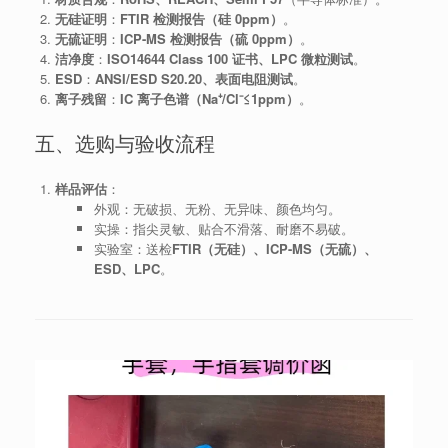
无硅证明
：
FTIR 检测报告（硅 0ppm）
。
无硫证明
：
ICP-MS 检测报告（硫 0ppm）
。
洁净度
：
ISO14644 Class 100 证书、LPC 微粒测试
。
ESD
：
ANSI/ESD S20.20、表面电阻测试
。
离子残留
：
IC 离子色谱（Na⁺/Cl⁻≤1ppm）
。
五、选购与验收流程
样品评估
：
外观：无破损、无粉、无异味、颜色均匀。
实操：指尖灵敏、贴合不滑落、耐磨不易破。
实验室：送检
FTIR（无硅）、ICP-MS（无硫）、
ESD、LPC
。