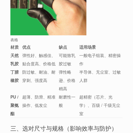
表格
材质
优点
缺点
适用场景
天然
弹性好、触感佳、
可能致乳
一般电子组装、精密操
乳胶
贴合度高、价格低
胶过敏
作
丁腈
防过敏、耐油、耐
弹性略
半导体、无尘室、过敏
橡胶
穿刺、强度高
逊、价格
人群
稍高
PU /
超薄、防滑、精准
耐磨性一
超精密（芯片、光
聚氨
操作、低发尘
般
学）、百级 / 千级无尘
酯
室
三、选对尺寸与规格（影响效率与防护）