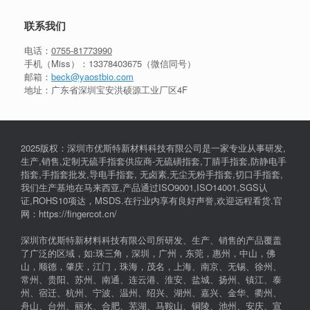
联系我们
电话：
0755-81773990
手机（Miss）：
13378403675
（微信同号）
邮箱：
beck@yaostbio.com
地址：广东省深圳宝安洪硕源工业厂区4F
2025版权：深圳市优斯特新材料科技有限公司是一家专业从事研发,
生产,销售,定制无硫手指套供应商-无硫磺指套,丁腈手指套,防静电手
指套,手指套批发,导电手指套, 无卤素,无尘无粉手指套,切口手指套,
我们生产基地在马来西亚,产品通过ISO9001,ISO14001,SGS认
证,ROHS10项达，MSDS.在行业内享有良好声誉,欢迎远程看货.官
网：https://fingercot.cn/
深圳市优斯特新材料科技有限公司所研发、生产、销售的产品覆盖
了广泛的区域，如:珠三角，深圳，广州，东莞，惠州，中山，佛
山，顺德，肇庆，江门，珠海，茂名，上海、南京、无锡、徐州、
常州、贵阳、苏州、南通、连云港、淮安、盐城、扬州、镇江、泰
州、宿迁、杭州、宁波、温州、绍兴、湖州、嘉兴、金华、衢州、
舟山、台州、丽水、合肥、芜湖、马鞍山、铜陵、池州、安庆、宣