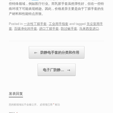
些特殊领域，例如医疗行业。而乳胶手套虽然弹性好，但在一些特
殊环境下可能表现稍逊。因此，价格差异主要是由于丁腈手套的生
产材料和性能特点所致。
Posted in
一次性丁腈手套
,
工业用手指套
and tagged
无尘室用手
套
,
百级净化间手套
,
进口丁腈手套
,
防过敏手套
,
马来西亚进口
.
Post navigation
←
防静电手套的分类和作用
电子厂防静…
→
发表回复
您的邮箱地址不会被公开。
必填项已用
*
标注