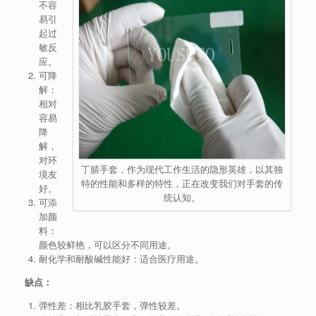
不容
易引
起过
敏反
应。
可降
解：
相对
容易
降
解，
对环
丁腈手套，作为现代工作生活的隐形英雄，以其独
境友
特的性能和多样的特性，正在改变我们对手套的传
好。
统认知。
可添
加颜
料：
颜色较鲜艳，可以区分不同用途。
耐化学和耐酸碱性能好：适合医疗用途。
缺点：
弹性差：相比乳胶手套，弹性较差。