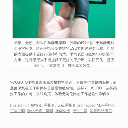
加厚、无粉、耐久性防静电指套，独特的设计适用于防静电和
洁净室环境。黑色手指套使关键的ESD监控过程更容易。粗糙
的表面提供了更好的握持和防滑。平均表面电阻为106欧元/平
方米。这种厚层为手指提供了更好的保护层，以防受伤。坚固
耐用，可重复使用，符合成本效益。
YOUSUTO手指套采用高质量材料制造，不仅提供卓越的保护，而
且确保您在工作中保持灵活度和敏感性。选择YOUSUTO，选择高
效工作的关键。立即购买，体验无与伦比的工作舒适性和保护！
Posted in
丁晴指套
,
手指套
,
无硫手指套
and tagged
NBR手指套
,
丁腈手套
,
净化无硫手指套
,
无卤标准
,
无尘手套
,
马来西亚进口
.