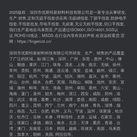
2025版权：深圳市优斯特新材料科技有限公司是一家专业从事研发,
生产,销售,定制无硫手指套供应商-无硫磺指套,丁腈手指套,防静电手
指套,手指套批发,导电手指套, 无卤素,无尘无粉手指套,切口手指套,
我们生产基地在马来西亚,产品通过ISO9001,ISO14001,SGS认
证,ROHS10项达，MSDS.在行业内享有良好声誉,欢迎远程看货.官
网：https://fingercot.cn/
深圳市优斯特新材料科技有限公司所研发、生产、销售的产品覆盖
了广泛的区域，如:珠三角，深圳，广州，东莞，惠州，中山，佛
山，顺德，肇庆，江门，珠海，茂名，上海、南京、无锡、徐州、
常州、贵阳、苏州、南通、连云港、淮安、盐城、扬州、镇江、泰
州、宿迁、杭州、宁波、温州、绍兴、湖州、嘉兴、金华、衢州、
舟山、台州、丽水、合肥、芜湖、马鞍山、铜陵、池州、安庆、宣
城、滁州、蚌埠、淮北、淮南、宿州、阜阳、亳州、六安、黄山，
海南，厦门，泉州，韶关，梅州，湛江，西安，咸阳，郑州，洛
阳，武汉，孝感，襄樊，长沙，湘潭，娄底，衡阳，成都，绵阳，
四川，遵义，昆明，西宁，兰州，南宁，桂林，青岛，淄博，烟
台，南昌，九江，合肥, 杭州，义乌，宁波，温州，张家港，哈尔
滨，牡丹江，吉林，长春，呼和浩特，太原，运城，石家庄，保
定，张家口，承德，廊坊，衡水，北京，天津，重庆，香港，台
湾，澳门，东南亚，日本，韩国，越南，菲律宾，美国，马来西
亚，加拿大，朝鲜，美国, 阿拉伯等。