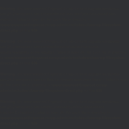
Warning
: dir(/www/wwwroot/fingercot.cn/wp-content/upgrade/wordpress-
seo.26.2/wordpress-seo/src/dashboard/user-interface/time-based-seo-
metrics/): failed to open dir: No such file or directory in
/www/wwwroot/fingercot.cn/wp-admin/includes/class-wp-filesystem-
direct.php
on line
636
Warning
: dir(/www/wwwroot/fingercot.cn/wp-content/upgrade/wordpress-
seo.26.2/wordpress-seo/src/dashboard/infrastructure/score-
results/readability-score-results/): failed to open dir: No such file or directory
in
/www/wwwroot/fingercot.cn/wp-admin/includes/class-wp-filesystem-
direct.php
on line
636
Warning
: dir(/www/wwwroot/fingercot.cn/wp-content/upgrade/wordpress-
seo.26.2/wordpress-seo/src/llms-txt/domain/markdown/items/): failed to open
dir: No such file or directory in
/www/wwwroot/fingercot.cn/wp-
admin/includes/class-wp-filesystem-direct.php
on line
636
Warning
: dir(/www/wwwroot/fingercot.cn/wp-content/upgrade/wordpress-
seo.26.2/wordpress-seo/vendor_prefixed/symfony/dependency-
injection/Exception/): failed to open dir: No such file or directory in
/www/wwwroot/fingercot.cn/wp-admin/includes/class-wp-filesystem-
direct.php
on line
636