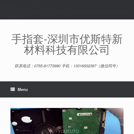
Warning
: unlink(/tmp/wordpress-seo.26.2.zip): No such file or directory in
/www/wwwroot/fingercot.cn/wp-admin/includes/class-wp-upgrader.php
on line
388
Skip
to
content
手指套-深圳市优斯特新
材料科技有限公司
联系电话：0755-81773990 手机：13316502397（微信同号）
Menu