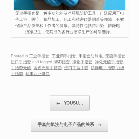
无尘手指套是一种多功能的洁净环境防护工具，广泛应用于电
子工业、医疗、食品加工、化工和精密仪器制造等领域，有效
保障产品质量和工作者的健康。其特性包括防污染、防静电、
洁净卫生，使其成为各行业洁净生产的可靠选择。
Posted in
工业手指套
,
工业用手指套
,
手指套防静电
,
无硫手指套
,
进口手指套
and tagged
NBR指套
,
净化手指套
,
净化无硫手指套
,
手指套无硫
,
蓝色无硫手指套
,
进口丁腈手套
,
防静电手指套 百级
手指套
,
马来西亚进口
.
Post navigation
←
YOUSU…
手套的氯洗与电子产品的关系
→