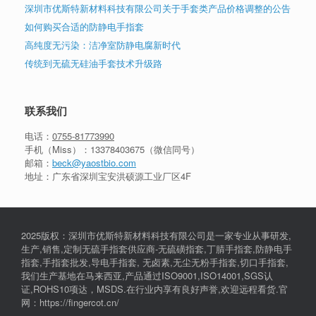
深圳市优斯特新材料科技有限公司关于手套类产品价格调整的公告
如何购买合适的防静电手指套
高纯度无污染：洁净室防静电腐新时代
传统到无硫无硅油手套技术升级路
联系我们
电话：
0755-81773990
手机（Miss）：
13378403675
（微信同号）
邮箱：
beck@yaostbio.com
地址：广东省深圳宝安洪硕源工业厂区4F
2025版权：深圳市优斯特新材料科技有限公司是一家专业从事研发,
生产,销售,定制无硫手指套供应商-无硫磺指套,丁腈手指套,防静电手
指套,手指套批发,导电手指套, 无卤素,无尘无粉手指套,切口手指套,
我们生产基地在马来西亚,产品通过ISO9001,ISO14001,SGS认
证,ROHS10项达，MSDS.在行业内享有良好声誉,欢迎远程看货.官
网：https://fingercot.cn/