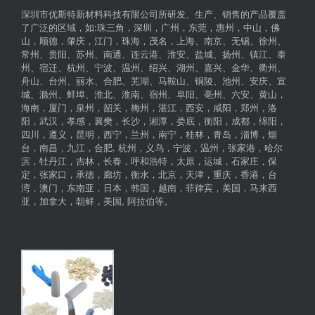
深圳市优斯特新材料科技有限公司所研发、生产、销售的产品覆盖
了广泛的区域，如:珠三角，深圳，广州，东莞，惠州，中山，佛
山，顺德，肇庆，江门，珠海，茂名，上海、南京、无锡、徐州、
常州、贵阳、苏州、南通、连云港、淮安、盐城、扬州、镇江、泰
州、宿迁、杭州、宁波、温州、绍兴、湖州、嘉兴、金华、衢州、
舟山、台州、丽水、合肥、芜湖、马鞍山、铜陵、池州、安庆、宣
城、滁州、蚌埠、淮北、淮南、宿州、阜阳、亳州、六安、黄山，
海南，厦门，泉州，韶关，梅州，湛江，西安，咸阳，郑州，洛
阳，武汉，孝感，襄樊，长沙，湘潭，娄底，衡阳，成都，绵阳，
四川，遵义，昆明，西宁，兰州，南宁，桂林，青岛，淄博，烟
台，南昌，九江，合肥, 杭州，义乌，宁波，温州，张家港，哈尔
滨，牡丹江，吉林，长春，呼和浩特，太原，运城，石家庄，保
定，张家口，承德，廊坊，衡水，北京，天津，重庆，香港，台
湾，澳门，东南亚，日本，韩国，越南，菲律宾，美国，马来西
亚，加拿大，朝鲜，美国, 阿拉伯等。