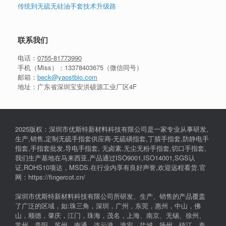
传统到无硫无硅油手套技术升级路
联系我们
电话：
0755-81773990
手机（Miss）：
13378403675
（微信同号）
邮箱：
beck@yaostbio.com
地址：广东省深圳宝安洪硕源工业厂区4F
2025版权：深圳市优斯特新材料科技有限公司是一家专业从事研发,
生产,销售,定制无硫手指套供应商-无硫磺指套,丁腈手指套,防静电手
指套,手指套批发,导电手指套, 无卤素,无尘无粉手指套,切口手指套,
我们生产基地在马来西亚,产品通过ISO9001,ISO14001,SGS认
证,ROHS10项达，MSDS.在行业内享有良好声誉,欢迎远程看货.官
网：https://fingercot.cn/
深圳市优斯特新材料科技有限公司所研发、生产、销售的产品覆盖
了广泛的区域，如:珠三角，深圳，广州，东莞，惠州，中山，佛
山，顺德，肇庆，江门，珠海，茂名，上海、南京、无锡、徐州、
常州、贵阳、苏州、南通、连云港、淮安、盐城、扬州、镇江、泰