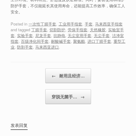
防护手套，不仅能延长其使用寿命，还能提高工作效率，确保工人
安全。
Posted in
一次性丁腈手套
,
工业用手指套
,
手套
,
马来西亚手指套
and tagged
丁腈手套
,
切割防护
,
劳保手指套
,
天然橡胶
,
实验室手
套
,
实验手套
,
尼龙手套
,
抗静电
,
无尘室用手套
,
无尘手套
,
洁净室
指套
,
百级净化间手套
,
耐酸碱手套
,
聚氨酯
,
进口丁腈手套
,
重型工
业
,
防割手套
,
马来西亚进口
.
Post navigation
←
耐用且经济…
穿脱无菌手…
→
发表回复