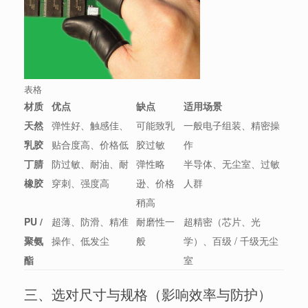
表格
材质
优点
缺点
适用场景
天然
弹性好、触感佳、
可能致乳
一般电子组装、精密操
乳胶
贴合度高、价格低
胶过敏
作
丁腈
防过敏、耐油、耐
弹性略
半导体、无尘室、过敏
橡胶
穿刺、强度高
逊、价格
人群
稍高
PU /
超薄、防滑、精准
耐磨性一
超精密（芯片、光
聚氨
操作、低发尘
般
学）、百级 / 千级无尘
酯
室
三、选对尺寸与规格（影响效率与防护）