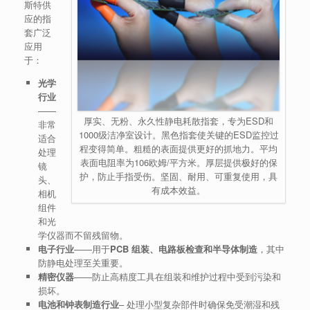
斯特供
应的指
套广泛
应用
于：
光学
行业
——
厚实、无粉、永久性静电耗散指套，专为ESD和
非常
1000级洁净室设计。黑色指套使关键的ESD监控过
适合
程变得简单。粗糙的表面提供更好的抓地力。平均
处理
表面电阻率为106欧姆/平方米。厚层提供极好的保
镜
护，防止手指受伤。坚固、耐用、可重复使用，具
头、
有成本效益。
相机
组件
和光
学仪器而不留残留物。
电子行业
——用于
PCB 组装、电路板检查和半导体制造
，其中
防静电处理至关重要。
精密仪器
——防止高精度工具在组装和维护过程中受到污染和
损坏。
电池和钟表制造行业
– 处理小型复杂部件时确保免受潮湿和残