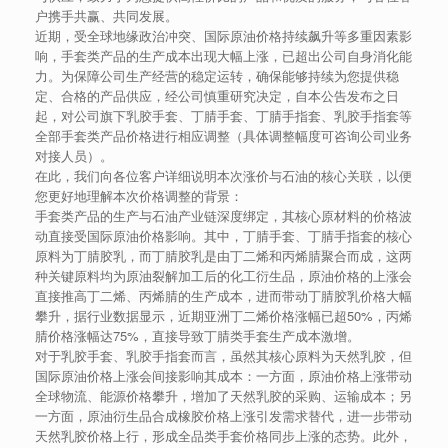
户携手共赢、共同发展。
近期，受全球地缘政治冲突、国际原油价格持续飙升等多重因素影
响，手套类产品的生产成本出现大幅上涨，已超出公司自身消化能
力。为保障公司生产经营的稳定运转，确保能够持续为您提供稳
定、合格的产品供应，经公司慎重研究决定，自本公告发布之日
起，对公司旗下乳胶手套、丁腈手套、丁腈手指套、乳胶手指套等
全部手套类产品价格进行相应调整（具体调整幅度可咨询公司业务
对接人员）。
在此，我们向各位客户详细说明本次涨价与石油的核心关联，以便
您更好地理解本次价格调整的背景：
手套类产品的生产与石油产业链深度绑定，其核心原材料的价格波
动直接受国际原油价格影响。其中，丁腈手套、丁腈手指套的核心
原料为丁腈胶乳，而丁腈胶乳是由丁二烯和丙烯腈聚合而成，这两
种关键原料均为原油裂解加工后的化工衍生品，原油价格的上涨会
直接推高丁二烯、丙烯腈的生产成本，进而带动丁腈胶乳价格大幅
攀升，据行业数据显示，近期亚洲丁二烯价格涨幅已超50%，丙烯
腈价格涨幅达75%，直接导致丁腈类手套生产成本激增。
对于乳胶手套、乳胶手指套而言，虽然其核心原料为天然乳胶，但
国际原油价格上涨会间接影响其成本：一方面，原油价格上涨带动
全球物流、能源价格攀升，增加了天然乳胶的采购、运输成本；另
一方面，原油衍生品合成橡胶价格上涨引发需求替代，进一步带动
天然乳胶价格上行，形成全品类手套价格同步上涨的态势。此外，