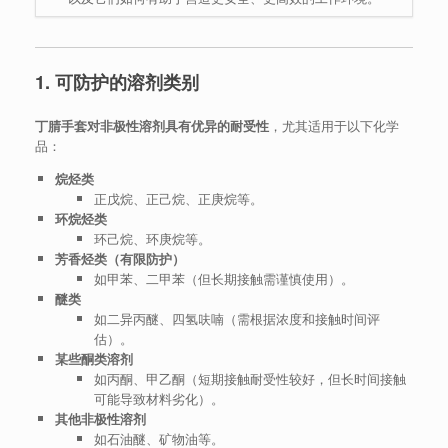
1. 可防护的溶剂类别
丁腈手套对非极性溶剂具有优异的耐受性
，尤其适用于以下化学
品：
烷烃类
正戊烷、正己烷、正庚烷等。
环烷烃类
环己烷、环庚烷等。
芳香烃类（有限防护）
如甲苯、二甲苯（但长期接触需谨慎使用）。
醚类
如二异丙醚、四氢呋喃（需根据浓度和接触时间评
估）。
某些酮类溶剂
如丙酮、甲乙酮（短期接触耐受性较好，但长时间接触
可能导致材料劣化）。
其他非极性溶剂
如石油醚、矿物油等。