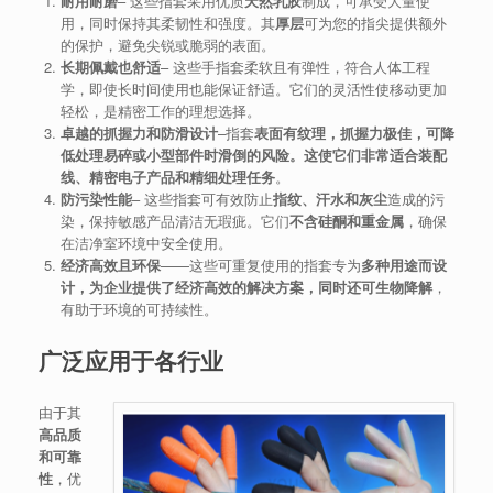
耐用耐磨
– 这些指套采用优质
天然乳胶
制成，可承受大量使
用，同时保持其柔韧性和强度。其
厚层
可为您的指尖提供额外
的保护，避免尖锐或脆弱的表面。
长期佩戴也舒适
– 这些手指套柔软且有弹性，符合人体工程
学，即使长时间使用也能保证舒适。它们的灵活性使移动更加
轻松，是精密工作的理想选择。
卓越的抓握力和防滑设计
–
指套
表面有纹理，抓握力极佳，可降
低处理易碎或小型部件时滑倒的风险。这使它们非常适合
装配
线、精密电子产品和精细处理任务
。
防污染性能
– 这些指套可有效防止
指纹、汗水和灰尘
造成的污
染，保持敏感产品清洁无瑕疵。它们
不含硅酮和重金属
，确保
在洁净室环境中安全使用。
经济高效且环保
——
这些可重复使用的指套专为
多种用途而设
计，为企业提供了经济高效的解决方案，同时还可
生物降解
，
有助于环境的可持续性。
广泛应用于各行业
由于其
高品质
和可靠
性
，优