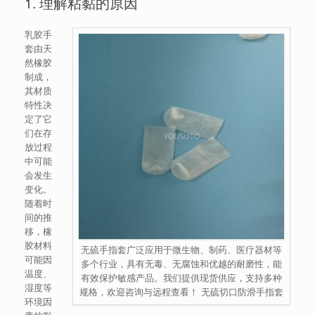
1. 理解粘黏的原因
乳胶手
套由天
然橡胶
制成，
其材质
特性决
定了它
们在存
放过程
中可能
会发生
变化。
随着时
间的推
移，橡
胶材料
无硫手指套广泛应用于微生物、制药、医疗器材等
可能因
多个行业，具有无毒、无腐蚀和优越的耐磨性，能
温度、
有效保护敏感产品。我们提供现货供应，支持多种
湿度等
规格，欢迎咨询与远程查看！ 无硫切口防滑手指套
环境因