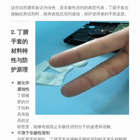
这些试剂通常标识为绿色，是非极性溶剂的典型代表，丁腈手套在
接触此类试剂时，能有效抵抗溶剂侵蚀，保护使用者的手部皮肤。
2. 丁腈
手套的
材料特
性与防
护原理
耐化学
腐蚀性
丁腈橡
胶的分
子结构
具有较
高的交
联密度，能够有效阻止非极性溶剂分子的渗透和溶解。
不溶于非极性溶剂
与乳胶手套相比，丁腈手套在接触非极性溶剂时不发生材料膨