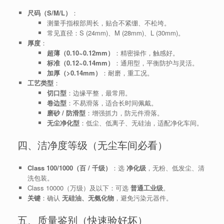
尺码（S/M/L）
：
测量手指根部周长，贴合不紧绷、不松垮。
常见直径：S (24mm)、M (28mm)、L (30mm)。
厚度
：
超薄（0.10~0.12mm）
：精密操作，触感好。
标准（0.12~0.14mm）
：通用型，平衡防护与灵活。
加厚（>0.14mm）
：耐磨，重工况。
工艺类型
：
切口型
：边缘平整，最常用。
卷边型
：不易滑落，适合长时间佩戴。
磨砂 / 防滑型
：增强抓力，防元件滑落。
无尘净化型
：低尘、低离子、无硅油，适配净化车间。
四、洁净度等级（无尘车间必看）
Class 100/1000（百 / 千级）
：选
净化级
，无粉、低发尘、清
洗包装。
Class 10000（万级）及以下：可选
普通工业级
。
关键
：确认
无硅油、无氨化物
，避免污染元器件。
五、质量鉴别（快速验好坏）