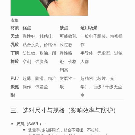
表格
材质
优点
缺点
适用场景
天然
弹性好、触感佳、
可能致乳
一般电子组装、精密操
乳胶
贴合度高、价格低
胶过敏
作
丁腈
防过敏、耐油、耐
弹性略
半导体、无尘室、过敏
橡胶
穿刺、强度高
逊、价格
人群
稍高
PU /
超薄、防滑、精准
耐磨性一
超精密（芯片、光
聚氨
操作、低发尘
般
学）、百级 / 千级无尘
酯
室
三、选对尺寸与规格（影响效率与防护）
尺码（S/M/L）
：
测量手指根部周长，贴合不紧绷、不松垮。