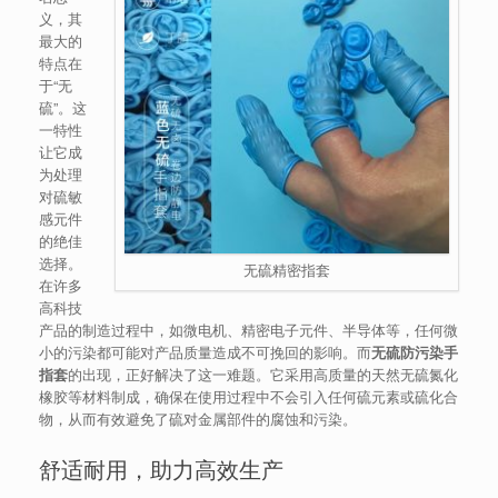
义，其
最大的
特点在
于“无
硫”。这
一特性
让它成
为处理
对硫敏
感元件
的绝佳
选择。
无硫精密指套
在许多
高科技
产品的制造过程中，如微电机、精密电子元件、半导体等，任何微
小的污染都可能对产品质量造成不可挽回的影响。而
无硫防污染手
指套
的出现，正好解决了这一难题。它采用高质量的天然无硫氮化
橡胶等材料制成，确保在使用过程中不会引入任何硫元素或硫化合
物，从而有效避免了硫对金属部件的腐蚀和污染。
舒适耐用，助力高效生产