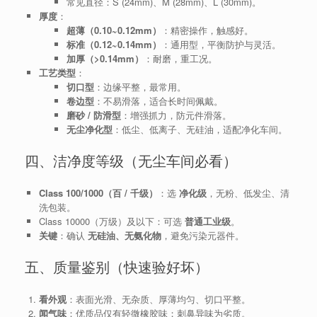
常见直径：S (24mm)、M (28mm)、L (30mm)。
厚度
：
超薄（0.10~0.12mm）
：精密操作，触感好。
标准（0.12~0.14mm）
：通用型，平衡防护与灵活。
加厚（>0.14mm）
：耐磨，重工况。
工艺类型
：
切口型
：边缘平整，最常用。
卷边型
：不易滑落，适合长时间佩戴。
磨砂 / 防滑型
：增强抓力，防元件滑落。
无尘净化型
：低尘、低离子、无硅油，适配净化车间。
四、洁净度等级（无尘车间必看）
Class 100/1000（百 / 千级）
：选
净化级
，无粉、低发尘、清
洗包装。
Class 10000（万级）及以下：可选
普通工业级
。
关键
：确认
无硅油、无氨化物
，避免污染元器件。
五、质量鉴别（快速验好坏）
看外观
：表面光滑、无杂质、厚薄均匀、切口平整。
闻气味
：优质品仅有轻微橡胶味；刺鼻异味为劣质。