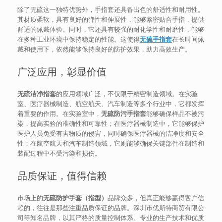
除了无硫这一独特优势外，手指套还具备出色的舒适性和耐用性。
其材质柔软，具有良好的弹性和伸展性，能够紧密贴合手指，提供
舒适的佩戴体验。同时，它还具有较强的耐化学性和耐磨性，能够
在多种工业环境中保持稳定的性能。这使得
无硫手指套
在长时间佩
戴和使用下，依然能够保持良好的防护效果，助力高效生产。
广泛应用，彰显价值
无硫洁净指套
的应用领域广泛，不仅限于精密制造领域。在实验
室、医疗器械制造、航空航天、汽车制造等多个行业中，它都发挥
着重要的作用。在实验室中，
无硫防污手指套
能够确保样品不被污
染，提高实验的准确性和可靠性；在医疗器械制造中，它能够保护
医护人员免受有害物质的侵害，同时确保医疗器械的洁净度和安全
性；在航空航天和汽车制造领域，它则能够确保关键部件在制造和
装配过程中不受污染和损伤。
品质保证，值得信赖
市场上的
无硫防护手套（指型）
品牌众多，但真正能够赢得客户信
赖的，往往是那些注重品质保证的品牌。深圳市优斯特商贸有限公
司等知名品牌，以其严格的质量控制体系、专业的生产技术和优质