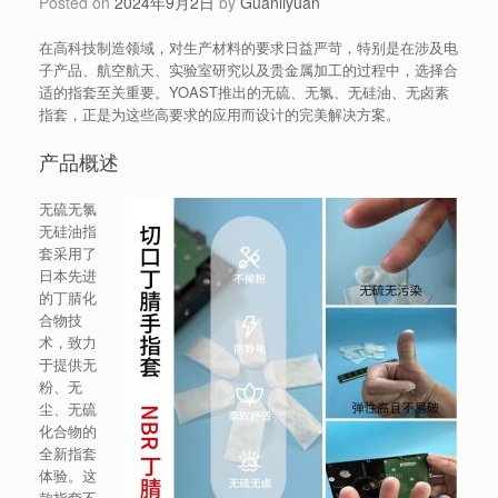
Posted on
2024年9月2日
by
Guanliyuan
在高科技制造领域，对生产材料的要求日益严苛，特别是在涉及电
子产品、航空航天、实验室研究以及贵金属加工的过程中，选择合
适的指套至关重要。YOAST推出的无硫、无氯、无硅油、无卤素
指套，正是为这些高要求的应用而设计的完美解决方案。
产品概述
无硫无氯
无硅油指
套采用了
日本先进
的丁腈化
合物技
术，致力
于提供无
粉、无
尘、无硫
化合物的
全新指套
体验。这
款指套不