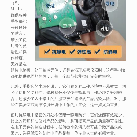
（S、
M、L），
确保各种
手型都能
获得良好
的贴合，
增强了使
用者的灵
活性和操
作精度。
无论是在
组装电路板、处理敏感元件，还是在清理精密仪器时，这些手指套
都能提供稳固的抓握，让每一个细节都能得到完美的掌控。
此外，手指套的米黄色设计让它们在各种工作环境中不易察觉，增
强了使用的便利性。这种颜色不仅使手指套与工作环境更好地融
合，还减少了因手指上的油脂或灰尘造成的产品污染风险。对于那
些在实验室或高洁净度环境中工作的人来说，这一点尤为重要。
使用抗静电手指套的好处不仅限于静电防护，它们还能有效减少手
指上的污垢和油脂对产品的影响，从而提高产品的质量和可靠性。
在电子元件的制造过程中，任何微小的污染都可能导致产品失效，
因此，选择优质的防静电产品是每一位专业人士的必须考量。