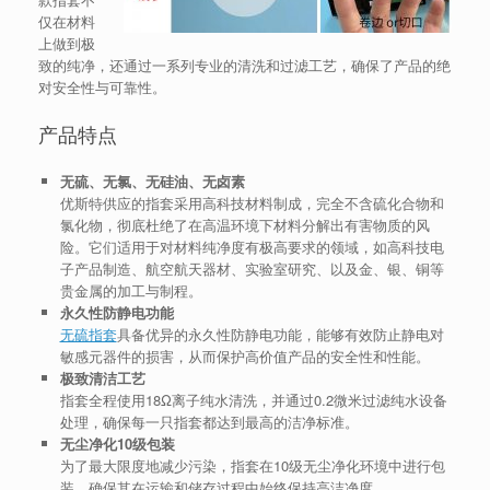
仅在材料
上做到极
致的纯净，还通过一系列专业的清洗和过滤工艺，确保了产品的绝
对安全性与可靠性。
产品特点
无硫、无氯、无硅油、无卤素
优斯特供应的指套采用高科技材料制成，完全不含硫化合物和
氯化物，彻底杜绝了在高温环境下材料分解出有害物质的风
险。它们适用于对材料纯净度有极高要求的领域，如高科技电
子产品制造、航空航天器材、实验室研究、以及金、银、铜等
贵金属的加工与制程。
永久性防静电功能
无硫指套
具备优异的永久性防静电功能，能够有效防止静电对
敏感元器件的损害，从而保护高价值产品的安全性和性能。
极致清洁工艺
指套全程使用18Ω离子纯水清洗，并通过0.2微米过滤纯水设备
处理，确保每一只指套都达到最高的洁净标准。
无尘净化10级包装
为了最大限度地减少污染，指套在10级无尘净化环境中进行包
装，确保其在运输和储存过程中始终保持高洁净度。