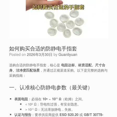
如何购买合适的防静电手指套
Posted on
2026年3月30日
by
Guanliyuan
选购合适的防静电手指套，核心是
电阻达标、材质适配、尺寸合
身、洁净度匹配场景
，并通过正规渠道采购。以下是完整的选购与
采购指南：
一、认准核心防静电参数（最关键）
表面电阻
：必须在
10⁶ ~ 10¹¹ Ω
（欧姆）之间。
＜10⁶ Ω：导电性过强，有安全隐患。
＞10¹¹ Ω：无法泄放静电，失效。
认证与报告
：要求供应商提供
ESD S20.20
或
GB/T 30778-