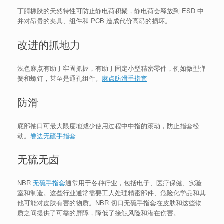
丁腈橡胶的天然特性可防止静电荷积聚，静电荷会释放到 ESD 中
并对昂贵的夹具、组件和 PCB 造成代价高昂的损坏。
改进的抓地力
浅色麻点有助于牢固抓握，有助于固定小型精密零件，例如微型弹
簧和螺钉，甚至是通孔组件。
麻点防滑手指套
防滑
底部袖口可最大限度地减少使用过程中中指的滚动，防止指套松
动。
卷边无硫手指套
无硫无卤
NBR
无硫手指套
通常用于各种行业，包括电子、医疗保健、实验
室和制造。这些行业通常需要工人处理精密部件、危险化学品和其
他可能对皮肤有害的物质。NBR 切口无硫手指套在皮肤和这些物
质之间提供了可靠的屏障，降低了接触风险和潜在伤害。