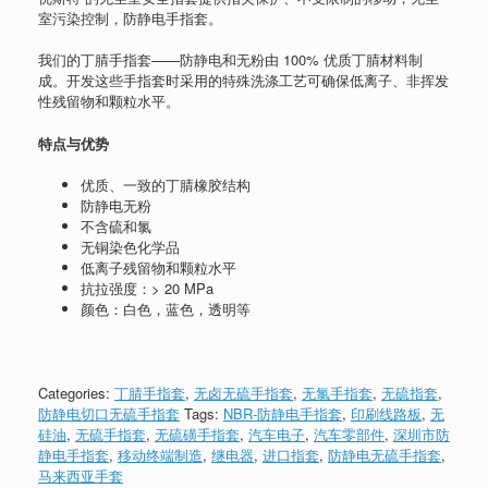
室污染控制，防静电手指套。
我们的丁腈手指套——防静电和无粉由 100% 优质丁腈材料制
成。开发这些手指套时采用的特殊洗涤工艺可确保低离子、非挥发
性残留物和颗粒水平。
特点与优势
优质、一致的丁腈橡胶结构
防静电无粉
不含硫和氯
无铜染色化学品
低离子残留物和颗粒水平
抗拉强度：> 20 MPa
颜色：白色，蓝色，透明等
Categories:
丁腈手指套
,
无卤无硫手指套
,
无氯手指套
,
无硫指套
,
防静电切口无硫手指套
Tags:
NBR-防静电手指套
,
印刷线路板
,
无
硅油
,
无硫手指套
,
无硫磺手指套
,
汽车电子
,
汽车零部件
,
深圳市防
静电手指套
,
移动终端制造
,
继电器
,
进口指套
,
防静电无硫手指套
,
马来西亚手套