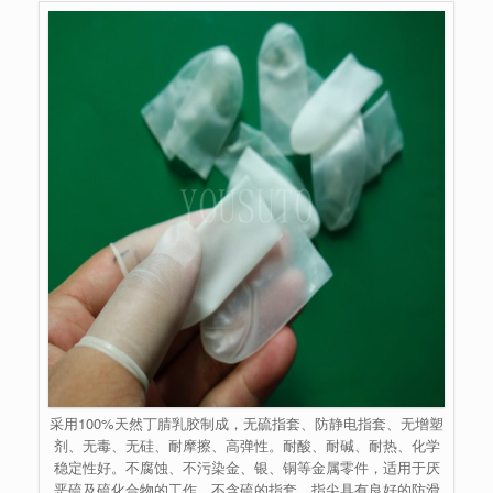
采用100%天然丁腈乳胶制成，无硫指套、防静电指套、无增塑
剂、无毒、无硅、耐摩擦、高弹性。耐酸、耐碱、耐热、化学
稳定性好。不腐蚀、不污染金、银、铜等金属零件，适用于厌
恶硫及硫化合物的工作。不含硫的指套。指尖具有良好的防滑