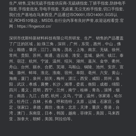
生产,销售,定制无硫手指套供应商-无硫磺指套,丁腈手指套,防静电手
指套,手指套批发,导电手指套, 无卤素,无尘无粉手指套,切口手指套,
我们生产基地在马来西亚,产品通过ISO9001,ISO14001,SGS认
证,ROHS10项达，MSDS.在行业内享有良好声誉,欢迎远程看货.官
网：https://fingercot.cn/
深圳市优斯特新材料科技有限公司所研发、生产、销售的产品覆盖
了广泛的区域，如:珠三角，深圳，广州，东莞，惠州，中山，佛
山，顺德，肇庆，江门，珠海，茂名，上海、南京、无锡、徐州、
常州、贵阳、苏州、南通、连云港、淮安、盐城、扬州、镇江、泰
州、宿迁、杭州、宁波、温州、绍兴、湖州、嘉兴、金华、衢州、
舟山、台州、丽水、合肥、芜湖、马鞍山、铜陵、池州、安庆、宣
城、滁州、蚌埠、淮北、淮南、宿州、阜阳、亳州、六安、黄山，
海南，厦门，泉州，韶关，梅州，湛江，西安，咸阳，郑州，洛
阳，武汉，孝感，襄樊，长沙，湘潭，娄底，衡阳，成都，绵阳，
四川，遵义，昆明，西宁，兰州，南宁，桂林，青岛，淄博，烟
台，南昌，九江，合肥, 杭州，义乌，宁波，温州，张家港，哈尔
滨，牡丹江，吉林，长春，呼和浩特，太原，运城，石家庄，保
定，张家口，承德，廊坊，衡水，北京，天津，重庆，香港，台
湾，澳门，东南亚，日本，韩国，越南，菲律宾，美国，马来西
亚，加拿大，朝鲜，美国, 阿拉伯等。