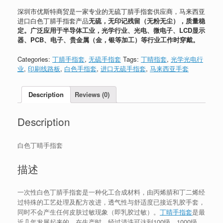
深圳市优斯特商贸是一家专业的无硫丁腈手指套供应商，马来西亚
进口白色丁腈手指套产品
无硫，无印记残留（无粉无尘），质量稳
定。广泛应用于半导体工业，光学行业、光电、微电子、LCD显示
器、PCB、电子、贵金属（金，银等加工）等行业工作时穿戴。
Categories:
丁腈手指套
,
无硫手指套
Tags:
丁晴指套
,
光学光电行
业
,
印刷线路板
,
白色手指套
,
进口无硫手指套
,
马来西亚手套
Description
Reviews (0)
Description
白色丁晴手指套
描述
一次性白色丁腈手指套是一种化工合成材料，由丙烯腈和丁二烯经
过特殊的工艺处理及配方改进，透气性与舒适度已接近乳胶手套，
同时不会产生任何皮肤过敏现象（即乳胶过敏）。
丁晴手指套
是最
近几年发展起来的，在生产时，经过清洗可达到100级，1000级。