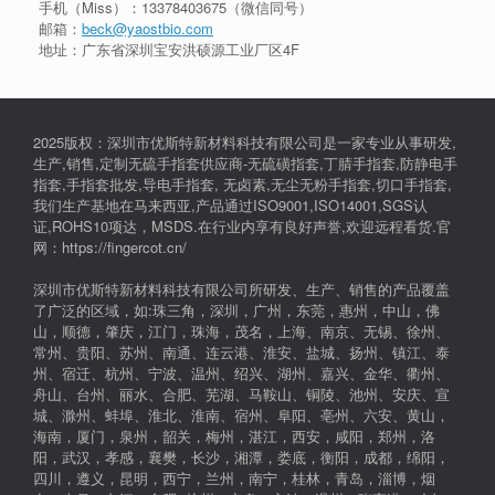
手机（Miss）：
13378403675
（微信同号）
邮箱：
beck@yaostbio.com
地址：广东省深圳宝安洪硕源工业厂区4F
2025版权：深圳市优斯特新材料科技有限公司是一家专业从事研发,
生产,销售,定制无硫手指套供应商-无硫磺指套,丁腈手指套,防静电手
指套,手指套批发,导电手指套, 无卤素,无尘无粉手指套,切口手指套,
我们生产基地在马来西亚,产品通过ISO9001,ISO14001,SGS认
证,ROHS10项达，MSDS.在行业内享有良好声誉,欢迎远程看货.官
网：https://fingercot.cn/
深圳市优斯特新材料科技有限公司所研发、生产、销售的产品覆盖
了广泛的区域，如:珠三角，深圳，广州，东莞，惠州，中山，佛
山，顺德，肇庆，江门，珠海，茂名，上海、南京、无锡、徐州、
常州、贵阳、苏州、南通、连云港、淮安、盐城、扬州、镇江、泰
州、宿迁、杭州、宁波、温州、绍兴、湖州、嘉兴、金华、衢州、
舟山、台州、丽水、合肥、芜湖、马鞍山、铜陵、池州、安庆、宣
城、滁州、蚌埠、淮北、淮南、宿州、阜阳、亳州、六安、黄山，
海南，厦门，泉州，韶关，梅州，湛江，西安，咸阳，郑州，洛
阳，武汉，孝感，襄樊，长沙，湘潭，娄底，衡阳，成都，绵阳，
四川，遵义，昆明，西宁，兰州，南宁，桂林，青岛，淄博，烟