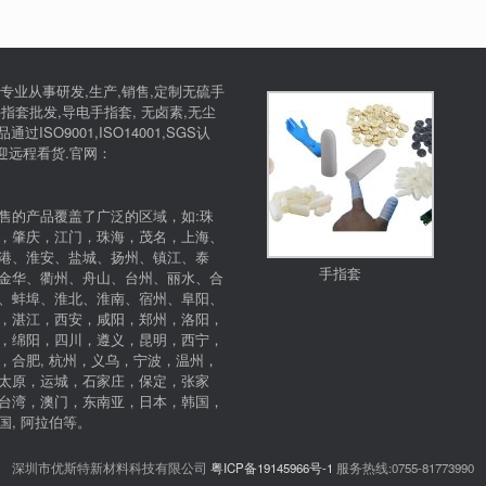
专业从事研发,生产,销售,定制无硫手
指套批发,导电手指套, 无卤素,无尘
SO9001,ISO14001,SGS认
欢迎远程看货.官网：
售的产品覆盖了广泛的区域，如:珠
，肇庆，江门，珠海，茂名，上海、
港、淮安、盐城、扬州、镇江、泰
手指套
金华、衢州、舟山、台州、丽水、合
、蚌埠、淮北、淮南、宿州、阜阳、
，湛江，西安，咸阳，郑州，洛阳，
，绵阳，四川，遵义，昆明，西宁，
，合肥, 杭州，义乌，宁波，温州，
太原，运城，石家庄，保定，张家
台湾，澳门，东南亚，日本，韩国，
, 阿拉伯等。
深圳市优斯特新材料科技有限公司
粤ICP备19145966号-1
服务热线:0755-81773990