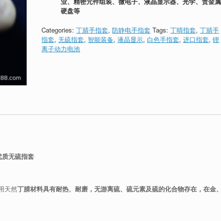
业、精密元件组装、微电子、液晶显示器、光学、贵金属
硬盘等
Categories:
丁腈手指套
,
防静电手指套
Tags:
丁晴指套
,
丁腈手
指套
,
无硫指套
,
智能装备
,
液晶显示
,
白色手指套
,
进口指套
,
锂
离子动力电池
优质无硫指套
用天然
丁腈材料具有耐热、耐磨，无游离硫、硫元素及硫的化合物存在，在金