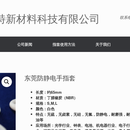
特新材料科技有限公司
联系电
公司新闻
指套使用方法
关于我们
东莞防静电手指套
长度：
约
6
5
mm
材质：丁腈
橡胶（NBR）
规格：S,M
,L
颜色：白色
特点：
无硫，无卤素，无硅，无氯，防静电，
耐磨强，
油等
应用场所：光学行业、钟表、电池、机电器行业、电子