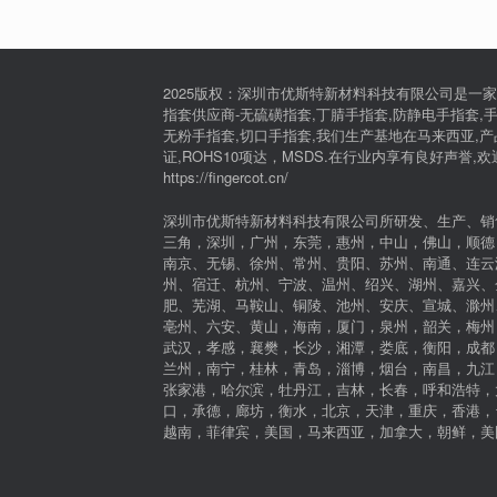
2025版权：深圳市优斯特新材料科技有限公司是一家
指套供应商-无硫磺指套,丁腈手指套,防静电手指套,手
无粉手指套,切口手指套,我们生产基地在马来西亚,产品通过I
证,ROHS10项达，MSDS.在行业内享有良好声誉,
https://fingercot.cn/
深圳市优斯特新材料科技有限公司所研发、生产、销
三角，深圳，广州，东莞，惠州，中山，佛山，顺德
南京、无锡、徐州、常州、贵阳、苏州、南通、连云
州、宿迁、杭州、宁波、温州、绍兴、湖州、嘉兴、
肥、芜湖、马鞍山、铜陵、池州、安庆、宣城、滁州
亳州、六安、黄山，海南，厦门，泉州，韶关，梅州
武汉，孝感，襄樊，长沙，湘潭，娄底，衡阳，成都
兰州，南宁，桂林，青岛，淄博，烟台，南昌，九江
张家港，哈尔滨，牡丹江，吉林，长春，呼和浩特，
口，承德，廊坊，衡水，北京，天津，重庆，香港，
越南，菲律宾，美国，马来西亚，加拿大，朝鲜，美国